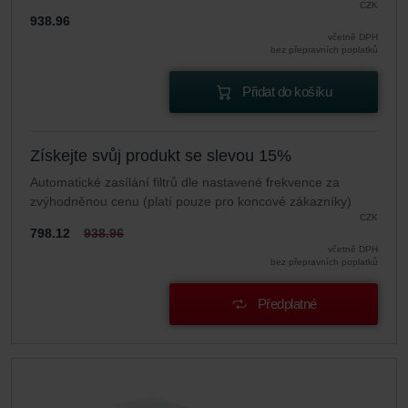
CZK
938.96
včetně DPH
bez přepravních poplatků
Přidat do košíku
Získejte svůj produkt se slevou 15%
Automatické zasílání filtrů dle nastavené frekvence za
zvýhodněnou cenu (platí pouze pro koncové zákazníky)
CZK
798.12
938.96
včetně DPH
bez přepravních poplatků
Předplatné