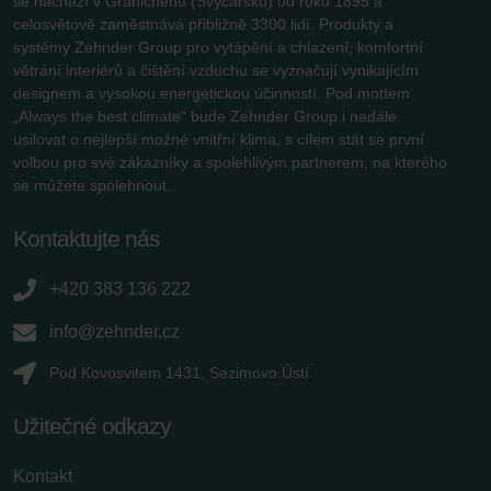
se nachází v Gränichenu (Švýcarsko) od roku 1895 a
celosvětově zaměstnává přibližně 3300 lidí. Produkty a
systémy Zehnder Group pro vytápění a chlazení, komfortní
větrání interiérů a čištění vzduchu se vyznačují vynikajícím
designem a vysokou energetickou účinností. Pod mottem
„Always the best climate“ bude Zehnder Group i nadále
usilovat o nejlepší možné vnitřní klima, s cílem stát se první
volbou pro své zákazníky a spolehlivým partnerem, na kterého
se můžete spolehnout.
Kontaktujte nás
+420 383 136 222
info@zehnder.cz
Pod Kovosvitem 1431, Sezimovo Ústí
Užitečné odkazy
Kontakt