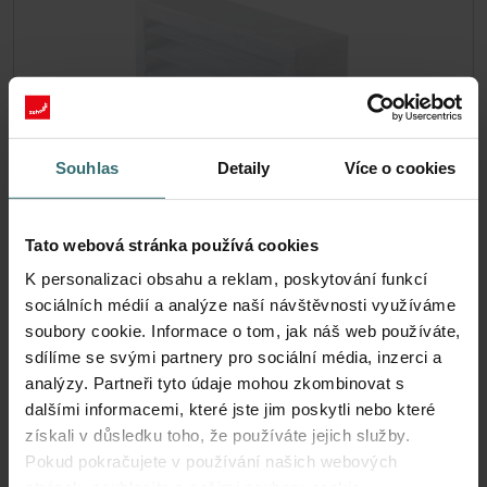
Souhlas
Detaily
Více o cookies
Tato webová stránka používá cookies
524000100
K personalizaci obsahu a reklam, poskytování funkcí
sociálních médií a analýze naší návštěvnosti využíváme
Katalogové číslo: 524000100
soubory cookie. Informace o tom, jak náš web používáte,
Atmos 175
Tento produkt se nachází v:
sdílíme se svými partnery pro sociální média, inzerci a
Skladem
Zásilka je obvykle doručena do 2–5 pracovních dnů
analýzy. Partneři tyto údaje mohou zkombinovat s
CZK
dalšími informacemi, které jste jim poskytli nebo které
693.33
získali v důsledku toho, že používáte jejich služby.
včetně DPH
bez přepravních poplatků
Pokud pokračujete v používání našich webových