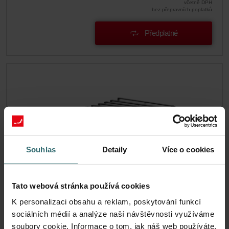
včetně DPH
bez přepravních poplatků
Předplatné
Souhlas
Detaily
Více o cookies
Tato webová stránka používá cookies
K personalizaci obsahu a reklam, poskytování funkcí
990320575
sociálních médií a analýze naší návštěvnosti využíváme
soubory cookie. Informace o tom, jak náš web používáte,
Katalogové číslo: 990320575