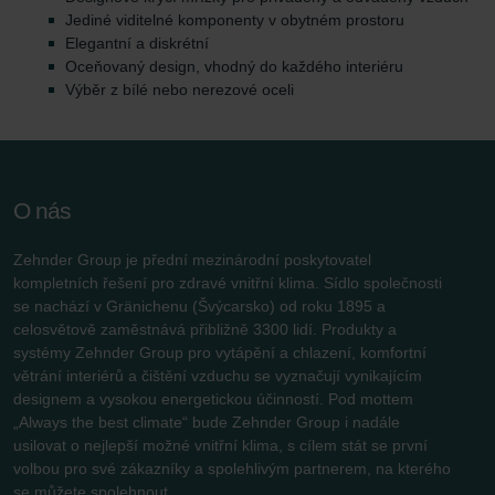
Jediné viditelné komponenty v obytném prostoru
Elegantní a diskrétní
Oceňovaný design, vhodný do každého interiéru
Výběr z bílé nebo nerezové oceli
O nás
Zehnder Group je přední mezinárodní poskytovatel
kompletních řešení pro zdravé vnitřní klima. Sídlo společnosti
se nachází v Gränichenu (Švýcarsko) od roku 1895 a
celosvětově zaměstnává přibližně 3300 lidí. Produkty a
systémy Zehnder Group pro vytápění a chlazení, komfortní
větrání interiérů a čištění vzduchu se vyznačují vynikajícím
designem a vysokou energetickou účinností. Pod mottem
„Always the best climate“ bude Zehnder Group i nadále
usilovat o nejlepší možné vnitřní klima, s cílem stát se první
volbou pro své zákazníky a spolehlivým partnerem, na kterého
se můžete spolehnout.