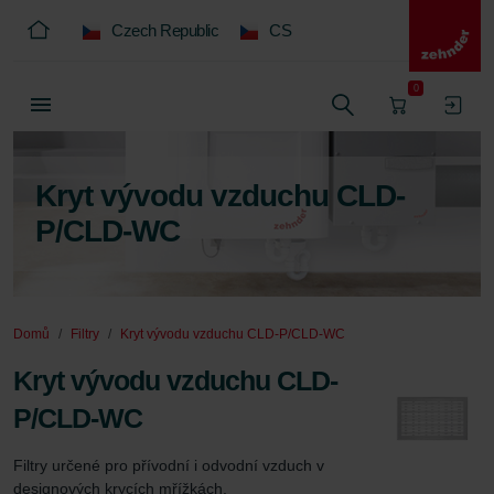
Czech Republic
CS
0
Kryt vývodu vzduchu CLD-
P/CLD-WC
Domů
Filtry
Kryt vývodu vzduchu CLD-P/CLD-WC
Kryt vývodu vzduchu CLD-
P/CLD-WC
Filtry určené pro přívodní i odvodní vzduch v 
designových krycích mřížkách.
