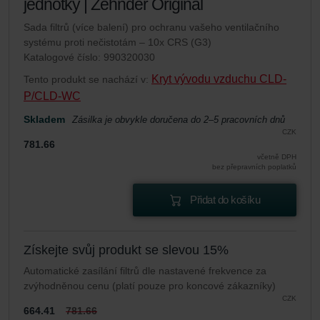
jednotky | Zehnder Original
Sada filtrů (více balení) pro ochranu vašeho ventilačního
systému proti nečistotám – 10x CRS (G3)
Katalogové číslo: 990320030
Kryt vývodu vzduchu CLD-
Tento produkt se nachází v:
P/CLD-WC
Skladem
Zásilka je obvykle doručena do 2–5 pracovních dnů
CZK
781.66
včetně DPH
bez přepravních poplatků
Přidat do košíku
Získejte svůj produkt se slevou 15%
Automatické zasílání filtrů dle nastavené frekvence za
zvýhodněnou cenu (platí pouze pro koncové zákazníky)
CZK
664.41
781.66