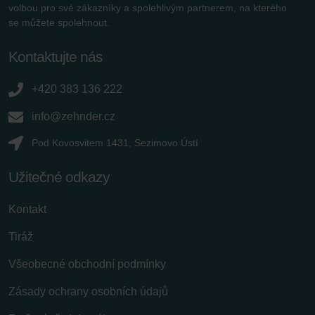
volbou pro své zákazníky a spolehlivým partnerem, na kterého
Zehnder Group Sales International: Privacy Policy
se můžete spolehnout.
Zehnder Group Schweiz AG: Datenschutz
Zehnder Polska Sp. z o.o.: Oświadczenie o ochronie
Kontaktujte nás
danych Zehnder
Zehnder Group UK Limited: Privacy Policy
+420 383 136 222
info@zehnder.cz
Pod Kovosvitem 1431, Sezimovo Ústí
Užitečné odkazy
Kontakt
Tiráž
Všeobecné obchodní podmínky
Zásady ochrany osobních údajů