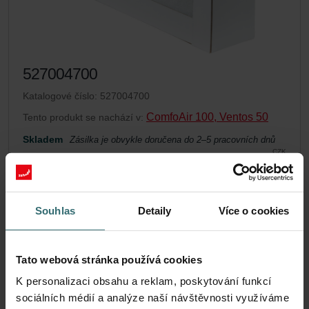
527004700
Katalogové číslo: 527004700
ComfoAir 100, Ventos 50
Tento produkt se nachází v:
Skladem
Zásilka je obvykle doručena do 2–5 pracovních dnů
CZK
1,032.13
včetně DPH
bez přepravních poplatků
Souhlas
Detaily
Více o cookies
Přidat do košíku
Tato webová stránka používá cookies
Získejte svůj produkt se slevou 15%
K personalizaci obsahu a reklam, poskytování funkcí
Automatické zasílání filtrů dle nastavené frekvence za
sociálních médií a analýze naší návštěvnosti využíváme
zvýhodněnou cenu (platí pouze pro koncové zákazníky)