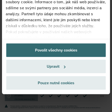
CZK
soubory cookie. Informace o tom, jak náš web používáte,
877.31
1,032.13
sdílíme se svými partnery pro sociální média, inzerci a
včetně DPH
analýzy. Partneři tyto údaje mohou zkombinovat s
bez přepravních poplatků
dalšími informacemi, které jste jim poskytli nebo které
Předplatné
získali v důsledku toho, že používáte jejich služby.
Pokud pokračujete v používání našich webových
stránek, souhlasíte s našimi soubory cookie.
Povolit všechny cookies
Datenschutzerklärung der Zehnder Group
Zehnder Group AG: Data Privacy
Zehnder Group België nv/sa: Déclarations de confidentialité
Upravit
Zehnder Group Czech Republic s.r.o.: Zásady ochrany
osobních údajů
Zehnder Group France: Protection des données
Pouze nutné cookies
Zehnder Group Ibérica SAU: Política de privacidad
Zehnder Group Italia S.r.l.: Privacy
Zehnder Group İç Mekan İklimlendirme Sanayi ve Ticaret
Limitet Şirketi: Web Sitesi Çerezleri
Zehnder Group Nederland bv: Privacyverklaringen