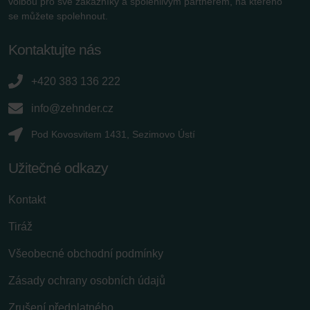
volbou pro své zákazníky a spolehlivým partnerem, na kterého
se můžete spolehnout.
Kontaktujte nás
+420 383 136 222
info@zehnder.cz
Pod Kovosvitem 1431, Sezimovo Ústí
Užitečné odkazy
Kontakt
Tiráž
Všeobecné obchodní podmínky
Zásady ochrany osobních údajů
Zrušení předplatného