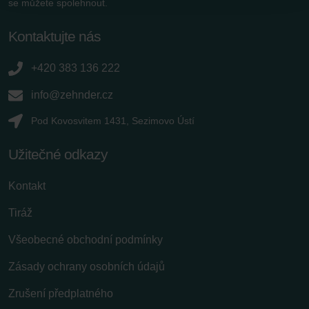
se můžete spolehnout.
Zehnder Group Sales International: Privacy Policy
Zehnder Group Schweiz AG: Datenschutz
Kontaktujte nás
Zehnder Polska Sp. z o.o.: Oświadczenie o ochronie
danych Zehnder
+420 383 136 222
Zehnder Group UK Limited: Privacy Policy
info@zehnder.cz
Pod Kovosvitem 1431, Sezimovo Ústí
Užitečné odkazy
Kontakt
Tiráž
Všeobecné obchodní podmínky
Zásady ochrany osobních údajů
Zrušení předplatného