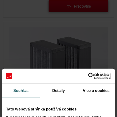
Předplatné
Souhlas
Detaily
Více o cookies
Sada filtrů pro svěží vzduch - název
jednotky | Zehnder Original
Tato webová stránka používá cookies
Sada filtrů na ochranu vnitřního vzduchu před nežádoucími