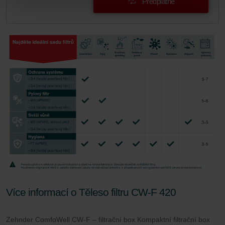
Předplatné
Limitet Şirketi: Web Sitesi Çerezleri
Zehnder Group Nederland bv: Privacyverklaringen
Zehnder Group Sales International: Privacy Policy
Zehnder Group Schweiz AG: Datenschutz
Zehnder Polska Sp. z o.o.: Oświadczenie o ochronie
danych Zehnder
Zehnder Group UK Limited: Privacy Policy
Více informací o Těleso filtru CW-F 420
Zehnder ComfoWell CW-F – filtrační box Kompaktní filtrační box