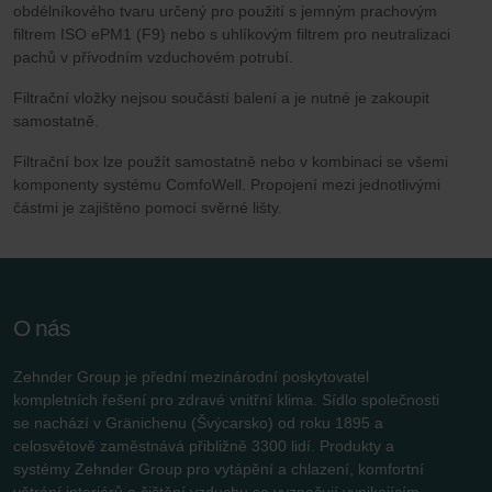
obdélníkového tvaru určený pro použití s jemným prachovým
filtrem ISO ePM1 (F9) nebo s uhlíkovým filtrem pro neutralizaci
pachů v přívodním vzduchovém potrubí.
Filtrační vložky nejsou součástí balení a je nutné je zakoupit
samostatně.
Filtrační box lze použít samostatně nebo v kombinaci se všemi
komponenty systému ComfoWell. Propojení mezi jednotlivými
částmi je zajištěno pomocí svěrné lišty.
O nás
Zehnder Group je přední mezinárodní poskytovatel
kompletních řešení pro zdravé vnitřní klima. Sídlo společnosti
se nachází v Gränichenu (Švýcarsko) od roku 1895 a
celosvětově zaměstnává přibližně 3300 lidí. Produkty a
systémy Zehnder Group pro vytápění a chlazení, komfortní
větrání interiérů a čištění vzduchu se vyznačují vynikajícím