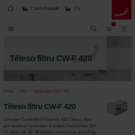
Czech Republic
CS
0
Těleso filtru CW-F 420
Domů
Filtry
Těleso filtru CW-F 420
Těleso filtru CW-F 420
Zehnder ComfoWell Filterbox 420 Těleso filtru 
pro systémy využívající 8 trubek ComfoTube DN 
75 nebo DN 90. Modulární konstrukce umožňuje 