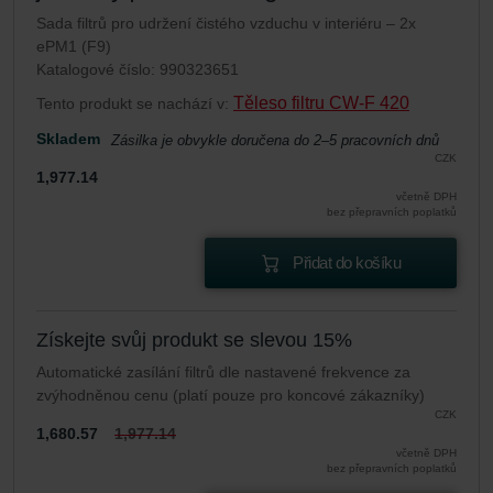
Sada filtrů pro udržení čistého vzduchu v interiéru – 2x
ePM1 (F9)
Katalogové číslo: 990323651
Těleso filtru CW-F 420
Tento produkt se nachází v:
Skladem
Zásilka je obvykle doručena do 2–5 pracovních dnů
CZK
1,977.14
včetně DPH
bez přepravních poplatků
Přidat do košíku
Získejte svůj produkt se slevou 15%
Automatické zasílání filtrů dle nastavené frekvence za
zvýhodněnou cenu (platí pouze pro koncové zákazníky)
CZK
1,680.57
1,977.14
včetně DPH
bez přepravních poplatků