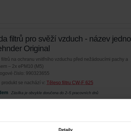
a filtrů pro svěží vzduch - název jedno
ehnder Original
filtrů na ochranu vnitřního vzduchu před nežádoucími pachy a
hem – 2x ePM10 (M5)
ogové číslo: 990323655
 produkt se nachází v:
Těleso filtru CW-F 625
dem
Zásilka je obvykle doručena do 2–5 pracovních dnů
ejte svůj produkt se slevou 15%
atické zasílání filtrů dle nastavené frekvence za zvýhodněnou
í pouze pro koncové zákazníky)
Detaily