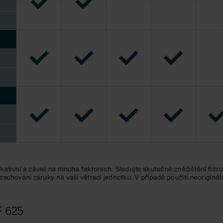
atenschutz
świadczenie o ochronie danych Zehnder
ivacy Policy
F 625