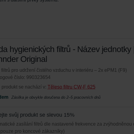
a hygienických filtrů - Název jednotky 
nder Original
filtrů pro udržení čistého vzduchu v interiéru – 2x ePM1 (F9)
ogové číslo: 990323654
 produkt se nachází v:
Těleso filtru CW-F 625
dem
Zásilka je obvykle doručena do 2–5 pracovních dnů
ejte svůj produkt se slevou 15%
atické zasílání filtrů dle nastavené frekvence za zvýhodněnou
í pouze pro koncové zákazníky)