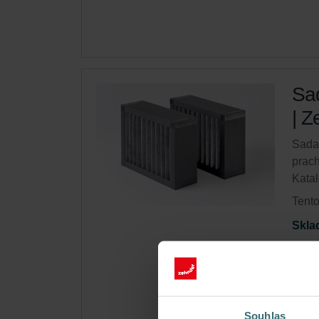
Sad
| Z
Sada 
prac
Katal
Tento
Skla
Získ
Autom
(plat
Souhlas