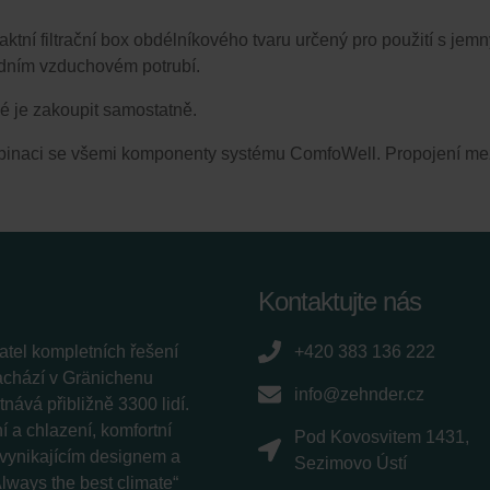
tní filtrační box obdélníkového tvaru určený pro použití s je
vodním vzduchovém potrubí.
né je zakoupit samostatně.
mbinaci se všemi komponenty systému ComfoWell. Propojení mezi
Kontaktujte nás
tel kompletních řešení
+420 383 136 222
nachází v Gränichenu
info@zehnder.cz
ává přibližně 3300 lidí.
 a chlazení, komfortní
Pod Kovosvitem 1431,
í vynikajícím designem a
Sezimovo Ústí
lways the best climate“