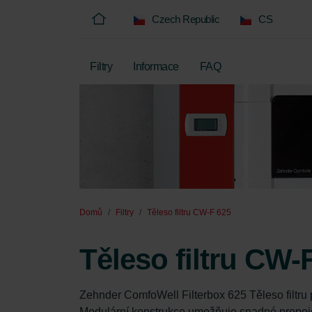
Czech Republic
CS
Filtry
Informace
FAQ
Domů
Filtry
Těleso filtru CW-F 625
Těleso filtru CW-
Zehnder ComfoWell Filterbox 625 Těleso filtru
Modulární konstrukce umožňuje snadné propoje