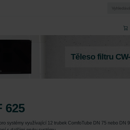
Těleso filtru CW
F 625
 pro systémy využívající 12 trubek ComfoTube DN 75 nebo DN 9
ní s dalšími prvky systému.