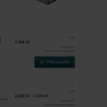
|
CZK
2,399.43
včetně DPH
bez přepravních poplatků
Přidat do košíku
CZK
2,039.52
2,399.43
 cenu
včetně DPH
bez přepravních poplatků