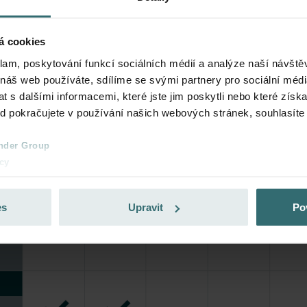
á cookies
klam, poskytování funkcí sociálních médií a analýze naší návšt
 náš web používáte, sdílíme se svými partnery pro sociální média
 s dalšími informacemi, které jste jim poskytli nebo které získa
ud pokračujete v používání našich webových stránek, souhlasíte
nder Group
cy
clarations de confidentialité
 s.r.o.: Zásady ochrany osobních údajů
es
Upravit
Po
tion des données
lítica de privacidad
ivacy
ndirme Sanayi ve Ticaret Limitet Şirketi: Web Sitesi Çerezleri
Privacyverklaringen
onal: Privacy Policy