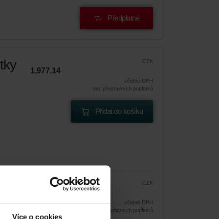
Předplatné
tky
CZK
1,977.14
včetně DPH
bez přepravních poplatků
Přidat do košíku
CZK
1,680.57
1,977.14
 cenu
včetně DPH
bez přepravních poplatků
Více o cookies