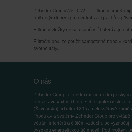
Zehnder ComfoWell CW-F – filtrační box Kompak
uhlíkovým filtrem pro neutralizaci pachů v pří
Filtrační vložky nejsou součástí balení a je nut
Filtrační box lze použít samostatně nebo v ko
svěrné lišty.
O nás
Zehnder Group je přední mezinárodní poskytova
pro zdravé vnitřní klima. Sídlo společnosti se 
(Švýcarsko) od roku 1895 a celosvětově zaměstn
Produkty a systémy Zehnder Group pro vytápění
větrání interiérů a čištění vzduchu se vyznačuj
vysokou energetickou účinností. Pod mottem „A