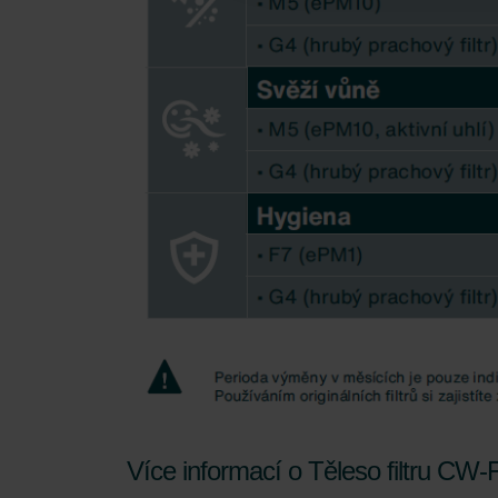
Zehnder Group Schweiz AG: D
Zehnder Polska Sp. z o.o.: O
Zehnder Group UK Limited: Pr
Více informací o Těleso filtru CW-