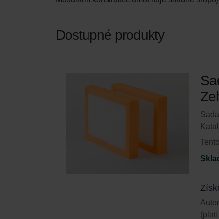
Dostupné produkty
Sad
Zeh
Sada 
Katal
Tento
Skla
Získ
Autom
(plat