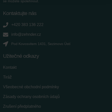
se můžete spolehnout.
Zehnder Group Sales International: Privacy Policy
Zehnder Group Schweiz AG: Datenschutz
Kontaktujte nás
Zehnder Polska Sp. z o.o.: Oświadczenie o ochronie
danych Zehnder
+420 383 136 222
Zehnder Group UK Limited: Privacy Policy
info@zehnder.cz
Pod Kovosvitem 1431, Sezimovo Ústí
Užitečné odkazy
Kontakt
Tiráž
Všeobecné obchodní podmínky
Zásady ochrany osobních údajů
Zrušení předplatného