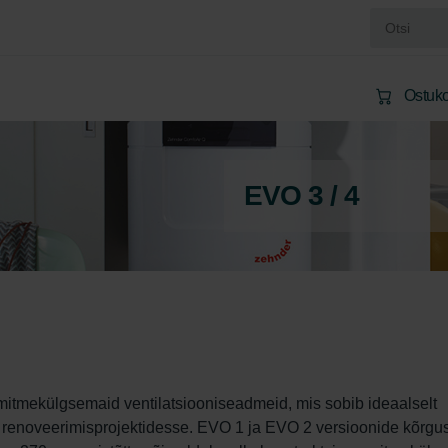
Ostuko
EVO 3 / 4
tmekülgsemaid ventilatsiooniseadmeid, mis sobib ideaalselt 
a renoveerimisprojektidesse. EVO 1 ja EVO 2 versioonide kõrgu