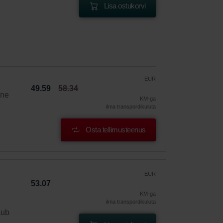
Lisa ostukorvi
EUR
49.59
58.34
ine
KM-ga
ilma transpordikuluta
Osta tellimusteenus
EUR
53.07
KM-ga
ilma transpordikuluta
kub