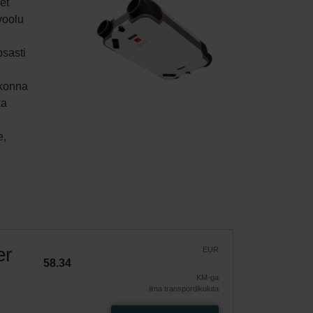
et 
voolu 
sasti 
kkonna 
a 
 
, 
er
EUR
58.34
KM-ga
ilma transpordikuluta