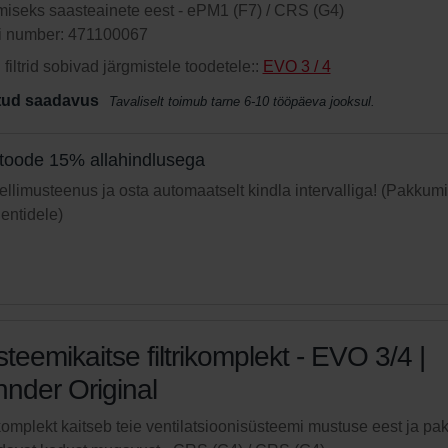
miseks saasteainete eest - ePM1 (F7) / CRS (G4)
li number: 471100067
filtrid sobivad järgmistele toodetele::
EVO 3 / 4
atud saadavus
Tavaliselt toimub tarne 6-10 tööpäeva jooksul.
toode 15% allahindlusega
 tellimusteenus ja osta automaatselt kindla intervalliga! (Pakkum
ientidele)
teemikaitse filtrikomplekt - EVO 3/4 |
nder Original
ikomplekt kaitseb teie ventilatsioonisüsteemi mustuse eest ja pa