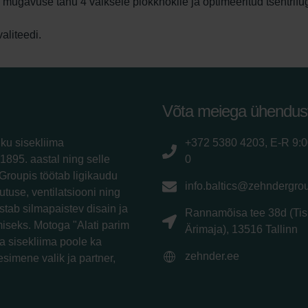
e mugavuse tänu 4 vaiksele plokkhokile ja optimeeritud tsentrifu
aliteedi.
Võta meiega ühendus
iku sisekliima
+372 5380 4203, E-R 9:
1895. aastal ning selle
0
Groupis töötab ligikaudu
info.baltics@zehndergro
utuse, ventilatsiooni ning
tab silmapaistev disain ja
Rannamõisa tee 38d (Tis
iseks. Motoga "Alati parim
Ärimaja), 13516 Tallinn
a sisekliima poole ka
zehnder.ee
esimene valik ja partner,