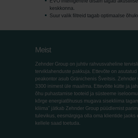
EVO intelligentne disain tagab akustilis
keskkonna.
Suur valik filtreid tagab optimaalse õhukv
Meist
Zehnder Group on juhtiv rahvusvaheline tervisl
terviklahenduste pakkuja. Ettevõte on asutatud 
peakontor asub Gränichenis Šveitsis. Zehnder 
3300 inimest üle maailma. Ettevõtte kütte ja jah
õhu puhastamise tooteid ja süsteeme iseloomus
kõrge energiatõhusus mugava sisekliima tagam
kliima" jätkab Zehnder Group püüdlemist parim
tulevikus, eesmärgiga olla oma klientide jaoks 
kellele saad toetuda.