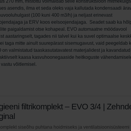
s 270 mm, mistõttu võimaldab selle konstruktsioon mitmekülgs
lses asendis, ilma et seda oleks vaja kallutada kondensaadi ära
uvooluhulgast (100 kuni 400 m3/h) ja neljast erinevast 
ojendajaga ja ERV koos eelsoojendajaga.  Seadet saab ka hõlp
nalite paigaldamist otse kohapeal. EVO automaatne möödavool 
t aastaringselt, tagades nii talvel kui ka suvel optimaalse kes
 taga mitte ainult suurepärast sisemugavust, vaid peegeldab k
on valmistatud taaskasutatavatest materjalidest ja kavandatud
 aktiivselt kaasa kasvuhoonegaaside heitkoguste vähendamisele
vastu võitlemisel.
ieeni filtrikomplekt – EVO 3/4 | Zehnd
ginal
ikomplekt siseõhu puhtana hoidmiseks ja ventilatsioonisüsteemi