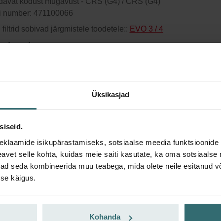
davat kodust mugavust - CRS (G4) / CRS (G4)
li number: 471100066
filtrid sobivad järgmistele toodetele::
EVO 3 / 4
atud saadavus
Tavaliselt toimub tarne 6-10 tööpäeva jooksul.
toode 15% allahindlusega
 tellimusteenus ja osta automaatselt kindla intervalliga! (Pakkum
Üksikasjad
ientidele)
siseid.
eklaamide isikupärastamiseks, sotsiaalse meedia funktsioonide 
vet selle kohta, kuidas meie saiti kasutate, ka oma sotsiaalse 
ivad seda kombineerida muu teabega, mida olete neile esitanud 
se käigus.
Kohanda