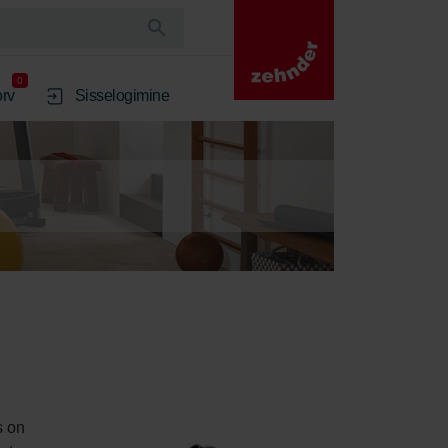
0
rv
Sisselogimine
s on 