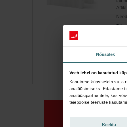
täien
Artik
Need 
Piir
Saa 
Telli
Nõusolek
erakl
Veebilehel on kasutatud küp
Kasutame küpsiseid sisu ja r
analüüsimiseks. Edastame tea
analüüsipartneritele, kes võ
teiepoolse teenuste kasutami
Keeldu