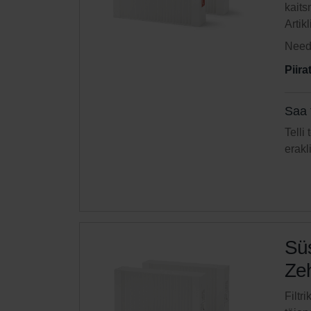
kaits
Artik
Need 
Piir
Saa 
Telli
erakl
Süs
Zeh
Filtr