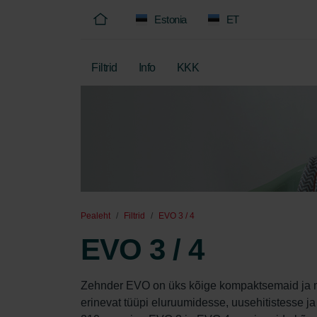
Estonia
ET
Filtrid
Info
KKK
Pealeht
Filtrid
EVO 3 / 4
EVO 3 / 4
Zehnder EVO on üks kõige kompaktsemaid ja mi
erinevat tüüpi eluruumidesse, uusehitistesse j