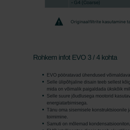
Rohkem infot EVO 3 / 4 kohta
EVO pööratavad ühendused võimaldavad la
Selle ülipõhjaline disain teeb sellest k
mida on võimalik paigaldada ükskõik mil
Selle suure jõudlusega mootorid kasutav
energiatarbimisega.
Tänu oma sisemisele konstruktsioonile 
toimimine.
Samuti on mõlemad kondensatsioonitoru