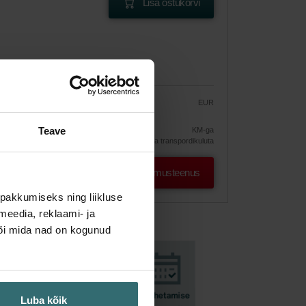
Lisa ostukorvi
EUR
45.11
53.07
ine
Teave
KM-ga
ilma transpordikuluta
Osta tellimusteenus
pakkumiseks ning liikluse
meedia, reklaami- ja
või mida nad on kogunud
Luba kõik