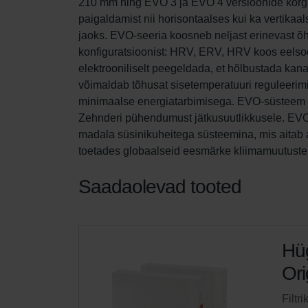
210 mm ning EVO 3 ja EVO 4 versioonide kõrgu
paigaldamist nii horisontaalses kui ka vertikaa
jaoks. EVO-seeria koosneb neljast erinevast õh
konfiguratsioonist: HRV, ERV, HRV koos eelso
elektrooniliselt peegeldada, et hõlbustada ka
võimaldab tõhusat sisetemperatuuri reguleerimis
minimaalse energiatarbimisega. EVO-süsteem ei
Zehnderi pühendumust jätkusuutlikkusele. EVO 
madala süsinikuheitega süsteemina, mis aitab
toetades globaalseid eesmärke kliimamuutuste 
Saadaolevad tooted
Hüg
Ori
Filtr