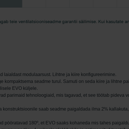
ialdast modulaarsust. Lihtne ja kiire konfigureerimine.
õige kompaktsema seadme turul. Samuti on seda kiire ja lihtne p
lisele EVO küljele.
ad parimaid tehnoloogiaid, mis tagavad, et see töötab pideva 
ja konstruktsioonile saab seadme paigaldada ilma 2% kallakut
d pööratavad 180º, et EVO saaks kohaneda mis tahes paigald