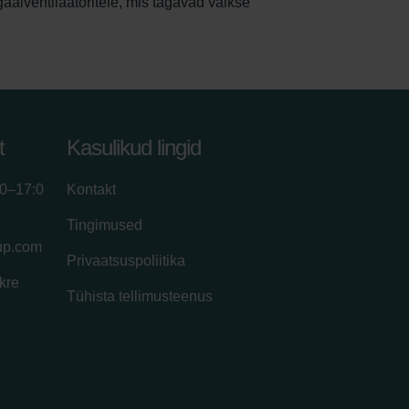
gaalventilaatoritele, mis tagavad vaikse
t
Kasulikud lingid
00–17:0
Kontakt
Tingimused
up.com
Privaatsuspoliitika
kre
Tühista tellimusteenus