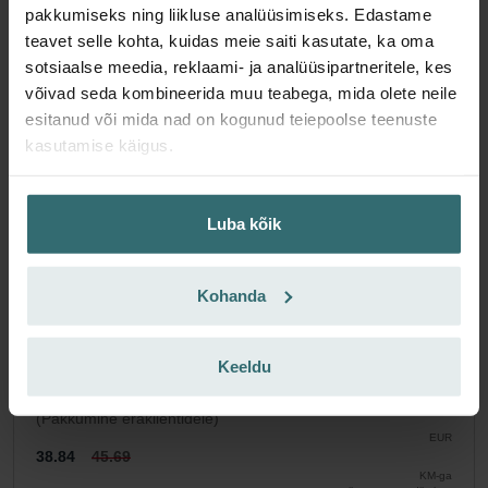
pakkumiseks ning liikluse analüüsimiseks. Edastame
Filtrikomplekt 2x Coarse 60% (G4)
teavet selle kohta, kuidas meie saiti kasutate, ka oma
sotsiaalse meedia, reklaami- ja analüüsipartneritele, kes
Komplekti kuulub 2 x Coarse 60% (G4) filtrit.
võivad seda kombineerida muu teabega, mida olete neile
Artikli number: 527004260
esitanud või mida nad on kogunud teiepoolse teenuste
Focus 200
Need filtrid sobivad järgmistele toodetele::
kasutamise käigus.
Laos puudub
Praegu pole saadaval
EUR
45.69
Luba kõik
KM-ga
ilma transpordikuluta
Lisa ostukorvi
Kohanda
Saa toode 15% allahindlusega
Keeldu
Telli tellimusteenus ja osta automaatselt kindla intervalliga!
(Pakkumine eraklientidele)
EUR
38.84
45.69
KM-ga