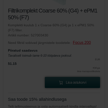
Filtrikomplekt Coarse 60% (G4) + ePM1
50% (F7)
Komplekti kuulub 1 x Coarse 60% (G4) ja 1 x ePM1 50%
(F7) filter.
Artikli number: 527003430
Focus 200
Need filtrid sobivad järgmistele toodetele::
Piiratud saadavus
Tavaliselt toimub tarne 6-10 tööpäeva jooksul.
EUR
51.15
KM-ga
ilma transpordikuluta
Lisa ostukorvi
Saa toode 15% allahindlusega
Telli tellimusteenus ja osta automaatselt kindla intervalliga!