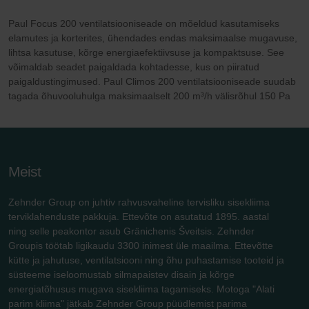
Paul Focus 200 ventilatsiooniseade on mõeldud kasutamiseks
elamutes ja korterites, ühendades endas maksimaalse mugavuse,
lihtsa kasutuse, kõrge energiaefektiivsuse ja kompaktsuse. See
võimaldab seadet paigaldada kohtadesse, kus on piiratud
paigaldustingimused. Paul Climos 200 ventilatsiooniseade suudab
tagada õhuvooluhulga maksimaalselt 200 m³/h välisrõhul 150 Pa
Meist
Zehnder Group on juhtiv rahvusvaheline tervisliku sisekliima
terviklahenduste pakkuja. Ettevõte on asutatud 1895. aastal
ning selle peakontor asub Gränichenis Šveitsis. Zehnder
Groupis töötab ligikaudu 3300 inimest üle maailma. Ettevõtte
kütte ja jahutuse, ventilatsiooni ning õhu puhastamise tooteid ja
süsteeme iseloomustab silmapaistev disain ja kõrge
energiatõhusus mugava sisekliima tagamiseks. Motoga "Alati
parim kliima" jätkab Zehnder Group püüdlemist parima