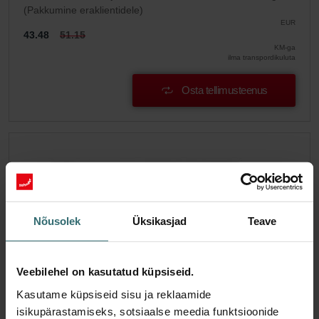
(Pakkumine eraklientidele)
EUR
43.48
51.15
KM-ga
ilma transpordikuluta
Osta tellimusteenus
Nõusolek
Üksikasjad
Teave
Veebilehel on kasutatud küpsiseid.
Kasutame küpsiseid sisu ja reklaamide
isikupärastamiseks, sotsiaalse meedia funktsioonide