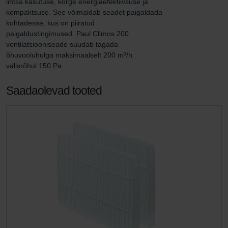
lihtsa kasutuse, kõrge energiaefektiivsuse ja 
kompaktsuse. See võimaldab seadet paigaldada 
kohtadesse, kus on piiratud 
paigaldustingimused. Paul Climos 200 
ventilatsiooniseade suudab tagada 
õhuvooluhulga maksimaalselt 200 m³/h 
välisrõhul 150 Pa
Saadaolevad tooted