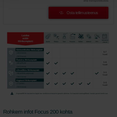
ilma transpordikuluta
Osta tellimusteenus
Rohkem infot Focus 200 kohta