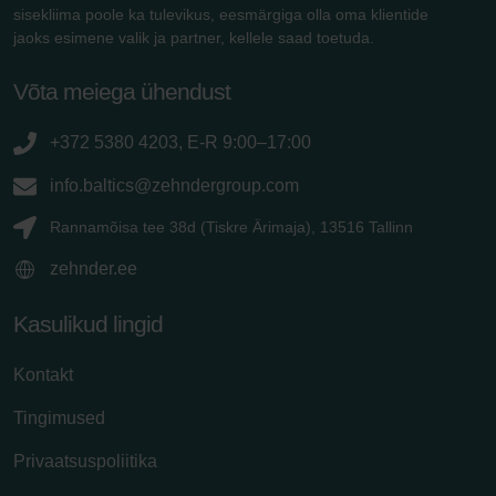
sisekliima poole ka tulevikus, eesmärgiga olla oma klientide
jaoks esimene valik ja partner, kellele saad toetuda.
Võta meiega ühendust
+372 5380 4203, E-R 9:00–17:00
info.baltics@zehndergroup.com
Rannamõisa tee 38d (Tiskre Ärimaja), 13516 Tallinn
zehnder.ee
Kasulikud lingid
Kontakt
Tingimused
Privaatsuspoliitika