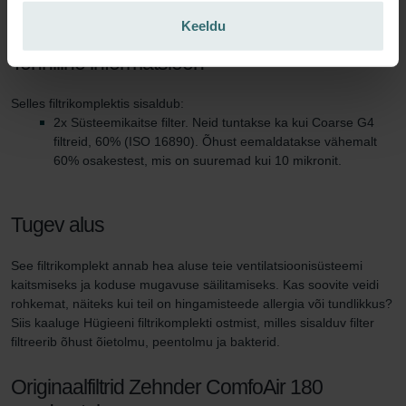
vahetama.
Keeldu
Tehniline informatsioon
Selles filtrikomplektis sisaldub:
2x Süsteemikaitse filter. Neid tuntakse ka kui Coarse G4
filtreid, 60% (ISO 16890). Õhust eemaldatakse vähemalt
60% osakestest, mis on suuremad kui 10 mikronit.
Tugev alus
See filtrikomplekt annab hea aluse teie ventilatsioonisüsteemi
kaitsmiseks ja koduse mugavuse säilitamiseks. Kas soovite veidi
rohkemat, näiteks kui teil on hingamisteede allergia või tundlikkus?
Siis kaaluge Hügieeni filtrikomplekti ostmist, milles sisalduv filter
filtreerib õhust õietolmu, peentolmu ja bakterid.
Originaalfiltrid Zehnder ComfoAir 180