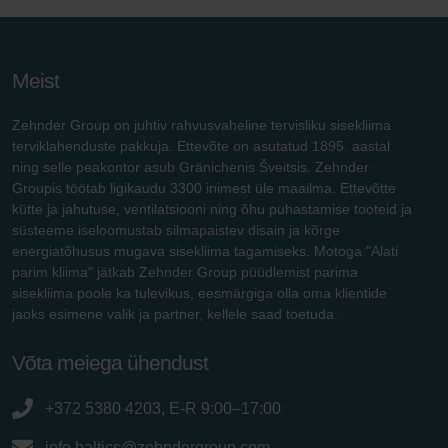
Meist
Zehnder Group on juhtiv rahvusvaheline tervisliku sisekliima
terviklahenduste pakkuja. Ettevõte on asutatud 1895. aastal
ning selle peakontor asub Gränichenis Šveitsis. Zehnder
Groupis töötab ligikaudu 3300 inimest üle maailma. Ettevõtte
kütte ja jahutuse, ventilatsiooni ning õhu puhastamise tooteid ja
süsteeme iseloomustab silmapaistev disain ja kõrge
energiatõhusus mugava sisekliima tagamiseks. Motoga "Alati
parim kliima" jätkab Zehnder Group püüdlemist parima
sisekliima poole ka tulevikus, eesmärgiga olla oma klientide
jaoks esimene valik ja partner, kellele saad toetuda.
Võta meiega ühendust
+372 5380 4203, E-R 9:00–17:00
info.baltics@zehndergroup.com