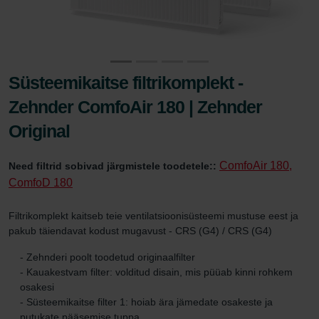
Süsteemikaitse filtrikomplekt -
Zehnder ComfoAir 180 | Zehnder
Original
ComfoAir 180,
Need filtrid sobivad järgmistele toodetele::
ComfoD 180
Filtrikomplekt kaitseb teie ventilatsioonisüsteemi mustuse eest ja
pakub täiendavat kodust mugavust - CRS (G4) / CRS (G4)
- Zehnderi poolt toodetud originaalfilter
- Kauakestvam filter: volditud disain, mis püüab kinni rohkem
osakesi
- Süsteemikaitse filter 1: hoiab ära jämedate osakeste ja
putukate pääsemise tuppa