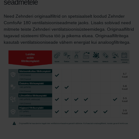
seadmetele
Need Zehnderi originaalfiltrid on spetsiaalselt loodud Zehnder
ComfoAir 180 ventilatsiooniseadmete jaoks. Lisaks sobivad need
mitmete teiste Zehnderi ventilatsioonisüsteemidega. Originaalfiltrid
tagavad süsteemi tõhusa töö ja pikema eluea. Originaalfiltritega
kasutab ventilatsiooniseade vähem energiat kui analoogfiltritega.