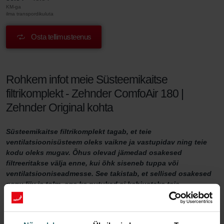
KM-ga
ilma transpordikuluta
Osta tellimusteenus
Rohkem infot meie Süsteemikaitse
filtrikomplekt - Zehnder ComfoAir 180 |
Zehnder Original kohta
Süsteemikaitse filtrikomplekt tagab, et teie
ventilatsioonisüsteem oleks vaikne ja vastupidav ning teie
kodu oleks mugav. Õhus olevad jämedad osakesed
filtreeritakse välja enne, kui õhk siseneb tuppa või
ventilatsiooniseadmesse. See takistab, et sellised osakesed
nagu liiv ja tolm, aga ka putukad ei kahjustaks teie
ventilatsiooniseadet või muudaks teie kodust õhku
ebamugavaks.