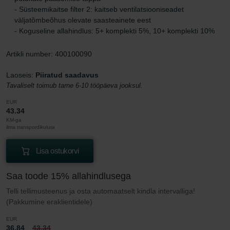
- Süsteemikaitse filter 2: kaitseb ventilatsiooniseadet
väljatõmbeõhus olevate saasteainete eest
- Koguseline allahindlus: 5+ komplekti 5%, 10+ komplekti 10%
Artikli number: 400100090
Laoseis:
Piiratud saadavus
Tavaliselt toimub tarne 6-10 tööpäeva jooksul.
EUR
43.34
KM-ga
ilma transpordikuluta
Lisa ostukorvi
Saa toode 15% allahindlusega
Telli tellimusteenus ja osta automaatselt kindla intervalliga!
(Pakkumine eraklientidele)
EUR
36.84
43.34