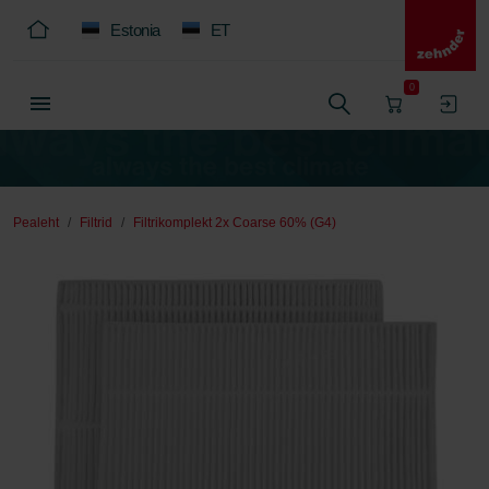
Estonia
ET
0
Pealeht
Filtrid
Filtrikomplekt 2x Coarse 60% (G4)