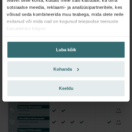
sotsiaalse meedia, reklaami- ja analüüsipartneritele, kes
Coarse 60% põhineb uue filtristandardi ISO 16890
võivad seda kombineerida muu teabega, mida olete neile
klassifikatsioonil. Coarse viitab >10 mikroni osakeste
esitanud või mida nad on kogunud teiepoolse teenuste
eraldusvõimele.
kasutamise käigus.
Coarse 60% tähendab, et vähemalt 60% osakestest
suurusvahemikus >10 mikronit on õhust eraldatud. G4 tähistab
varem kasutatud klassifikatsiooni.
Luba kõik
Mõlemat filtrit võib kasutada nii sissepuhke- kui ka väljatõmbeõhu
jaoks.
Kohanda
Keeldu