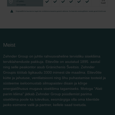
Meist
Zehnder Group on juhtiv rahvusvaheline tervisliku sisekliima
terviklahenduste pakkuja. Ettevõte on asutatud 1895. aastal
ning selle peakontor asub Gränichenis Šveitsis. Zehnder
Groupis töötab ligikaudu 3300 inimest üle maailma. Ettevõtte
kütte ja jahutuse, ventilatsiooni ning õhu puhastamise tooteid ja
süsteeme iseloomustab silmapaistev disain ja kõrge
energiatõhusus mugava sisekliima tagamiseks. Motoga "Alati
parim kliima" jätkab Zehnder Group püüdlemist parima
sisekliima poole ka tulevikus, eesmärgiga olla oma klientide
jaoks esimene valik ja partner, kellele saad toetuda.