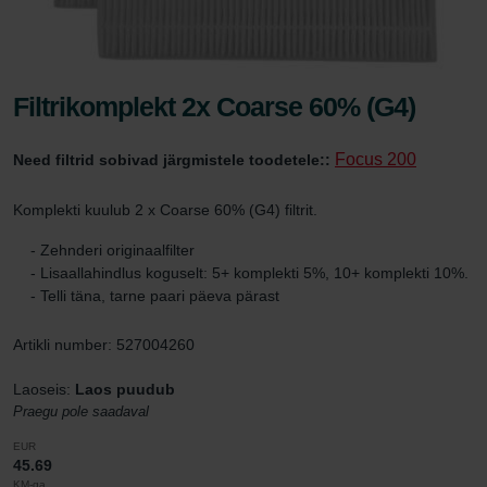
Filtrikomplekt 2x Coarse 60% (G4)
Focus 200
Need filtrid sobivad järgmistele toodetele::
Komplekti kuulub 2 x Coarse 60% (G4) filtrit.
- Zehnderi originaalfilter
- Lisaallahindlus koguselt: 5+ komplekti 5%, 10+ komplekti 10%.
- Telli täna, tarne paari päeva pärast
Artikli number: 527004260
Laoseis:
Laos puudub
Praegu pole saadaval
EUR
45.69
KM-ga