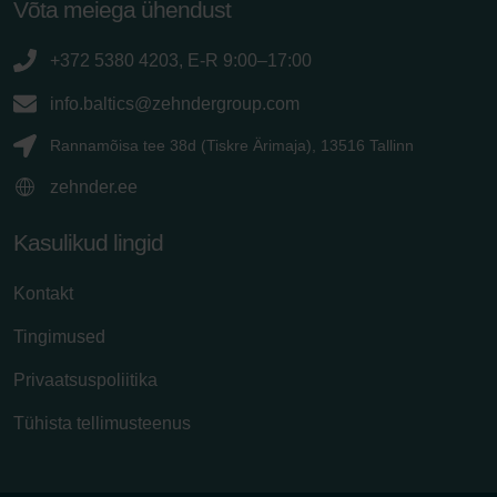
Võta meiega ühendust
+372 5380 4203, E-R 9:00–17:00
info.baltics@zehndergroup.com
Rannamõisa tee 38d (Tiskre Ärimaja), 13516 Tallinn
zehnder.ee
Kasulikud lingid
Kontakt
Tingimused
Privaatsuspoliitika
Tühista tellimusteenus