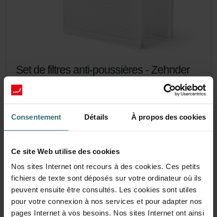
Set de filtres anti-poussières - Zehnder
ComfoAir Flex | Origine Zehnder
Lot de filtres pour protéger votre système de ventilation des
poussières et pour plus de confort à la maison - CRS (G4) /
Consentement
Détails
À propos des cookies
CRS (G4)
Numéro de catalogue: 400100122
ComfoAir Flex
Ce produit se trouve dans:
Ce site Web utilise des cookies
En stock
Nos sites Internet ont recours à des cookies. Ces petits
La livraison est généralement livré dans les 2 à 5 jours ouvrables
fichiers de texte sont déposés sur votre ordinateur où ils
EUR
45.54
peuvent ensuite être consultés. Les cookies sont utiles
TVA incluse
pour votre connexion à nos services et pour adapter nos
hors frais d’expédition
pages Internet à vos besoins. Nos sites Internet ont ainsi