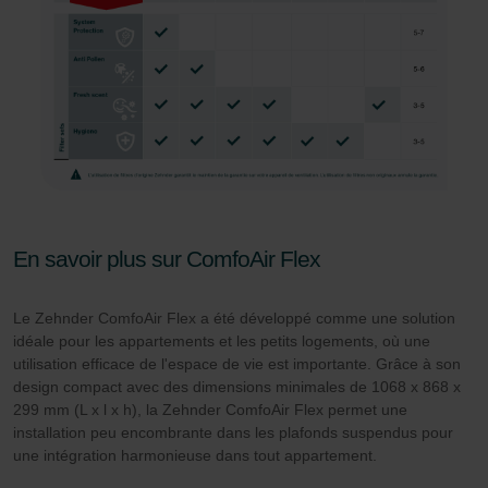
les cookies déjà enregistrés via un navigateur Web ou
tout autre logiciel correspondant. Cette opération peut
être réalisée à partir de n’importe quel navigateur Web
usuel. Si l’utilisateur concerné désactive l’enregistrement
des cookies au sein du navigateur Web utilisé, il se peut
que les fonctionnalités de notre site Web ne soient plus
disponibles dans leur intégralité.
Pour plus de détails, nous vous invitons à prendre
En savoir plus sur ComfoAir Flex
connaissance de notre politique relative aux cookies.
Le Zehnder ComfoAir Flex a été développé comme une solution
Datenschutzerklärung der Zehnder Group
idéale pour les appartements et les petits logements, où une
utilisation efficace de l'espace de vie est importante. Grâce à son
Zehnder Group AG: Data Privacy
design compact avec des dimensions minimales de 1068 x 868 x
Zehnder Group België nv/sa: Déclarations de confidentialité
299 mm (L x l x h), la Zehnder ComfoAir Flex permet une
Zehnder Group Czech Republic s.r.o.: Zásady ochrany
installation peu encombrante dans les plafonds suspendus pour
osobních údajů
une intégration harmonieuse dans tout appartement.
Zehnder Group France: Protection des données