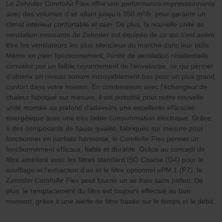
Le Zehnder ComfoAir Flex offre une performance impressionnante
Zehnder Group Ibérica SAU: Política de privacidad
avec des volumes d'air allant jusqu'à 350 m³/h, pour garantir un
Zehnder Group Italia S.r.l.: Privacy
climat intérieur confortable et sain. De plus, la nouvelle unité de
Zehnder Group İç Mekan İklimlendirme Sanayi ve Ticaret
ventilation innovante de Zehnder est équipée de ce qui s'est avéré
Limitet Şirketi: Web Sitesi Çerezleri
être les ventilateurs les plus silencieux du marché dans leur taille.
Zehnder Group Nederland bv: Privacyverklaringen
Même en plein fonctionnement, l'unité de ventilation résidentielle
Zehnder Group Sales International: Privacy Policy
convainc par un faible rayonnement de l'enveloppe, ce qui permet
Zehnder Group Schweiz AG: Datenschutz
d'obtenir un niveau sonore incroyablement bas pour un plus grand
confort dans votre maison. En combinaison avec l'échangeur de
Zehnder Polska Sp. z o.o.: Oświadczenie o ochronie
chaleur fabriqué sur mesure, il est possible pour notre nouvelle
danych Zehnder
unité montée au plafond d'atteindre une excellente efficacité
Zehnder Group UK Limited: Privacy Policy
énergétique avec une très faible consommation électrique. Grâce
à des composants de haute qualité, fabriqués sur mesure pour
fonctionner en parfaite harmonie, le ComfoAir Flex permet un
fonctionnement efficace, fiable et durable. Grâce au concept de
filtre amélioré avec les filtres standard ISO Coarse (G4) pour le
soufflage et l'extraction d'air et le filtre optionnel ePM 1 (F7), le
Zehnder ComfoAir Flex peut fournir un air frais sans pollen. De
plus, le remplacement du filtre est toujours effectué au bon
moment, grâce à une alerte de filtre basée sur le temps et le débit.