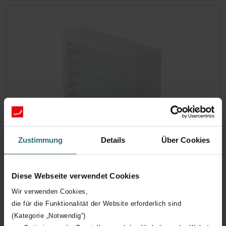
Zustimmung
Details
Über Cookies
Zehnder ComfoCube Grobstaubfilter
ISO Coarse 65% für Filterbox DN160,
Diese Webseite verwendet Cookies
350x250x93 mm, Inhalt 1 Stück
Wir verwenden Cookies,
die für die Funktionalität der Website erforderlich sind
Das Filterset 524000100 besteht aus 1x Grobstaubfilter ISO
Coarse 65% (G4).
(Kategorie „Notwendig“)