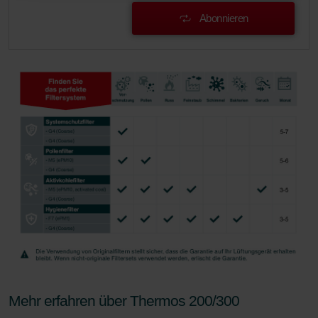
Zehnder Group AG: Data Privacy
Abonnieren
Zehnder Group België nv/sa: Déclarations de confidentialité
Zehnder Group Czech Republic s.r.o.: Zásady ochrany
osobních údajů
Zehnder Group France: Protection des données
Zehnder Group Ibérica SAU: Política de privacidad
Zehnder Group Italia S.r.l.: Privacy
Zehnder Group İç Mekan İklimlendirme Sanayi ve Ticaret
Limitet Şirketi: Web Sitesi Çerezleri
Zehnder Group Nederland bv: Privacyverklaringen
Zehnder Group Sales International: Privacy Policy
Zehnder Group Schweiz AG: Datenschutz
Zehnder Polska Sp. z o.o.: Oświadczenie o ochronie
danych Zehnder
Zehnder Group UK Limited: Privacy Policy
Zehnder Group Deutschland GmbH
Mehr erfahren über Thermos 200/300