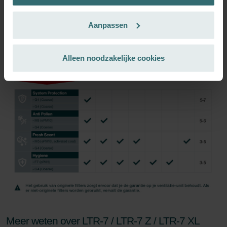
Datenschutzerklärung der Zehnder Group
Zehnder Group AG: Data Privacy
Inschrijven
Aanpassen
Zehnder Group België nv/sa: Déclarations de confidentialité
Zehnder Group Czech Republic s.r.o.: Zásady ochrany
osobních údajů
Alleen noodzakelijke cookies
Zehnder Group France: Protection des données
Zehnder Group Ibérica SAU: Política de privacidad
Zehnder Group Italia S.r.l.: Privacy
Zehnder Group İç Mekan İklimlendirme Sanayi ve Ticaret
Limitet Şirketi: Web Sitesi Çerezleri
Zehnder Group Nederland bv: Privacyverklaringen
Zehnder Group Sales International: Privacy Policy
Zehnder Group Schweiz AG: Datenschutz
Zehnder Polska Sp. z o.o.: Oświadczenie o ochronie
danych Zehnder
Zehnder Group UK Limited: Privacy Policy
Meer weten over LTR-7 / LTR-7 Z / LTR-7 XL