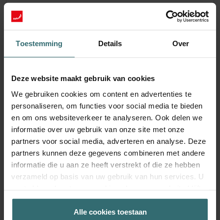
(M5)
Catalogusnummer: 471011235
LTR-6
LTR-7 / LTR-7 Z / LTR-
Dit product is te vinden in:
,
7 XL
Toestemming
Details
Over
Op voorraad
De levering vindt doorgaans plaats binnen 2 tot 5 werkdagen
Deze website maakt gebruik van cookies
EUR
99.22
We gebruiken cookies om content en advertenties te
incl. BTW
excl. verzendkosten
personaliseren, om functies voor social media te bieden
en om ons websiteverkeer te analyseren. Ook delen we
Toevoegen aan winkelwagentje
informatie over uw gebruik van onze site met onze
partners voor social media, adverteren en analyse. Deze
partners kunnen deze gegevens combineren met andere
Ontvang je product met een 15% korting
informatie die u aan ze heeft verstrekt of die ze hebben
Abonneer je en bestel automatisch en periodiek opnieuw!
verzameld op basis van uw gebruik van hun services. U
(Aanbieding uitsluitend voor particuliere klanten)
gaat akkoord met onze cookies als u onze website blijft
EUR
gebruiken.
84.34
99.22
incl. BTW
Alle cookies toestaan
excl. verzendkosten