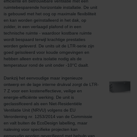
efficiënte en betrouwbare ventilatie met een 
ruimtebesparende horizontale installatie. De unit 
is gebouwd met het oog op maximale flexibiliteit 
en kan worden geïnstalleerd in het dak, op 
zolder, in een verlaagd plafond of in een 
technische ruimte - waardoor kostbare ruimte 
wordt bespaard terwijl krachtige prestaties 
worden geleverd. De units uit de LTR-serie zijn 
goed geïsoleerd voor koude omgevingen en 
hebben alleen extra isolatie nodig als de 
temperatuur rond de unit onder -10°C daalt.

Dankzij het eenvoudige maar ingenieuze 
ontwerp en de lage interne drukval zorgt de LTR-
7 Z voor een kosteneffectieve, veilige en 
energie-efficiënte werking. De unit is 
geclassificeerd als een Niet-Residentiële 
Ventilatie Unit (NRVU) volgens de EU 
Verordening nr. 1253/2014 van de Commissie 
en valt buiten de EcoDesign labelling, maar 
naleving voor specifieke projecten kan 
eenvoudig worden geverifieerd met behulp van 