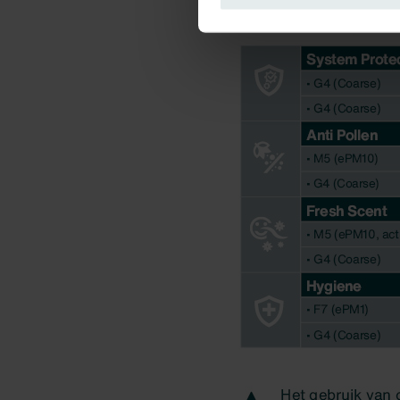
Zehnder Group France: Protec
Zehnder Group Ibérica SAU: Po
Zehnder Group Italia S.r.l.: Pr
Zehnder Group İç Mekan İklimle
Zehnder Group Nederland bv: 
Zehnder Group Sales Internati
Zehnder Group Schweiz AG: D
Zehnder Polska Sp. z o.o.: O
Zehnder Group UK Limited: Pr