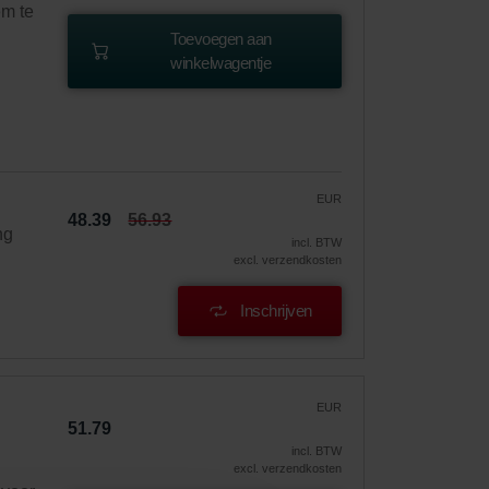
em te
Toevoegen aan
winkelwagentje
EUR
48.39
56.93
ng
incl. BTW
excl. verzendkosten
Inschrijven
EUR
51.79
incl. BTW
excl. verzendkosten