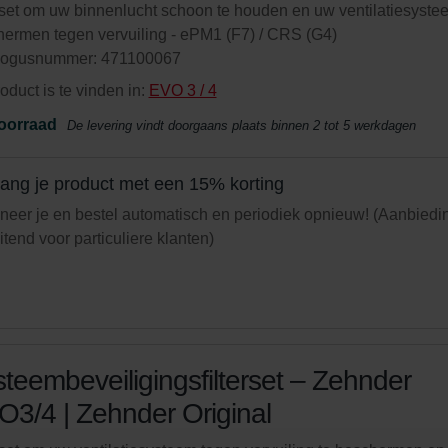
rset om uw binnenlucht schoon te houden en uw ventilatiesyste
ermen tegen vervuiling - ePM1 (F7) / CRS (G4)
logusnummer: 471100067
roduct is te vinden in:
EVO 3 / 4
oorraad
De levering vindt doorgaans plaats binnen 2 tot 5 werkdagen
ang je product met een 15% korting
eer je en bestel automatisch en periodiek opnieuw! (Aanbiedi
uitend voor particuliere klanten)
teembeveiligingsfilterset – Zehnder
3/4 | Zehnder Original