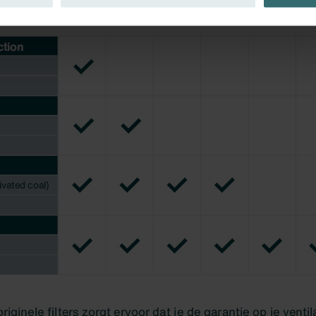
tion des données
lítica de privacidad
ivacy
ndirme Sanayi ve Ticaret Limitet Şirketi: Web Sitesi Çerezleri
Privacyverklaringen
onal: Privacy Policy
atenschutz
świadczenie o ochronie danych Zehnder
ivacy Policy