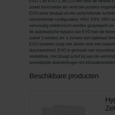
EVO 1 en EVO 2, en 270 mm voor de versies EVO
zowel horizontale als verticale posities mogel
EVO-serie bestaat uit vier verschillende luchtd
verschillende configuraties: HRV, ERV, HRV m
eenvoudig elektronisch worden gespiegeld om de
de automatische bypass van EVO kan de binnent
zowel 's winters als 's zomers een optimaal bi
EVO-systeem zorgt niet alleen voor een superi
duurzaamheid. EVO is gemaakt van recyclebare
voetafdruk. Het draagt actief bij aan de vermin
wereldwijde doelstellingen om klimaatverander
Beschikbare producten
Hyg
Zeh