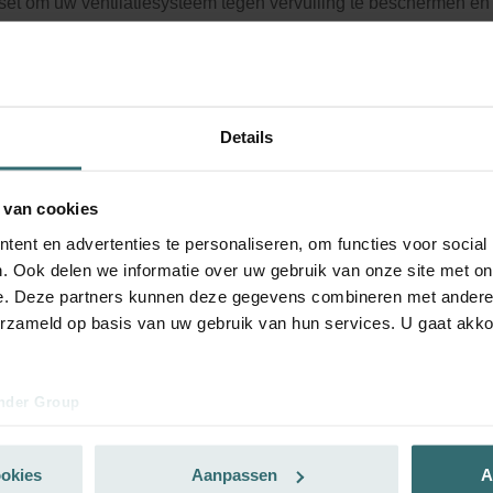
rset om uw ventilatiesysteem tegen vervuiling te beschermen en
 comfort in huis te zorgen - CRS (G4) / CRS (G4)
logusnummer: 471100066
roduct is te vinden in:
EVO 3 / 4
oorraad
De levering vindt doorgaans plaats binnen 2 tot 5 werkdagen
Details
ang je product met een 15% korting
 van cookies
eer je en bestel automatisch en periodiek opnieuw! (Aanbiedi
ent en advertenties te personaliseren, om functies voor social
uitend voor particuliere klanten)
. Ook delen we informatie over uw gebruik van onze site met on
e. Deze partners kunnen deze gegevens combineren met andere i
erzameld op basis van uw gebruik van hun services. U gaat akk
nder Group
cy
clarations de confidentialité
ookies
Aanpassen
A
 s.r.o.: Zásady ochrany osobních údajů