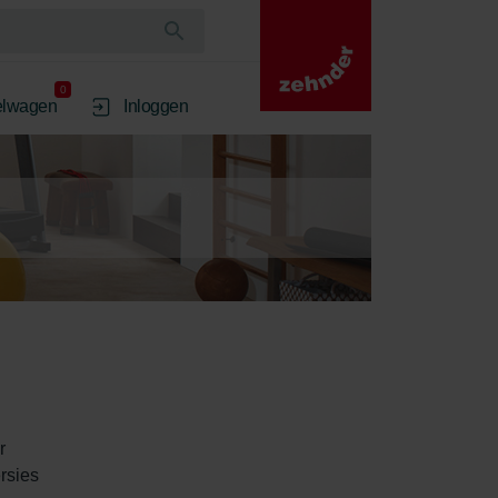
0
elwagen
Inloggen
r 
rsies 