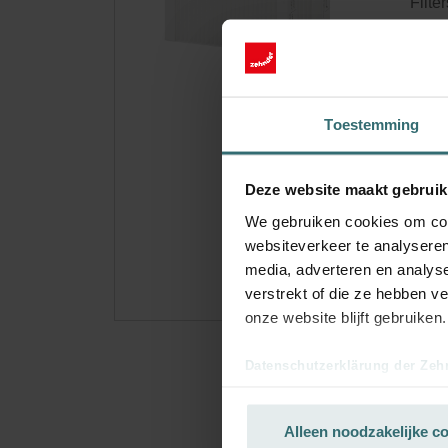
Filte
extra
Cata
Dit p
Op v
Toestemming
Ontv
Deze website maakt gebruik
Abonn
We gebruiken cookies om cont
uitsl
websiteverkeer te analyseren
media, adverteren en analys
verstrekt of die ze hebben v
onze website blijft gebruiken.
Datenschutzerklärung der Zeh
Zehnder Group AG: Data Priva
Zehnder Group België nv/sa: Dé
Alleen noodzakelijke c
Zehnder Group Czech Republic