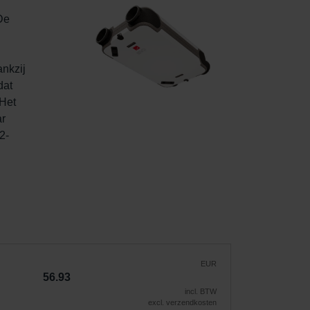
 
De 
nkzij 
at 
Het 
r 
2-
EUR
56.93
incl. BTW
excl. verzendkosten