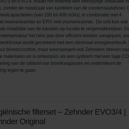
 3 en EVO 4, maakt het ontwerp een veelzijdige installatie in
ijk, zonder de noodzaak van kantelen van de condensaatafvoer. 
ebietcapaciteiten (van 100 tot 400 m3/u), in combinatie met 4 
et voorverwarmer en ERV met voorverwarmer.  De unit kan ook 
 installatie van de kanalen op locatie te vergemakkelijken. Da
emperatuur het hele jaar door efficiënt worden aangepast, zod
nnenklimaat wordt gecreëerd met een minimaal energieverbruik. 
eur binnencomfort, maar weerspiegelt ook Zehnders streven naa
 materialen en is ontworpen als een systeem met een lage CO
dering van de uitstoot van broeikasgassen en ondersteunt de 
ing tegen te gaan.
iënische filterset – Zehnder EVO3/4 |
nder Original