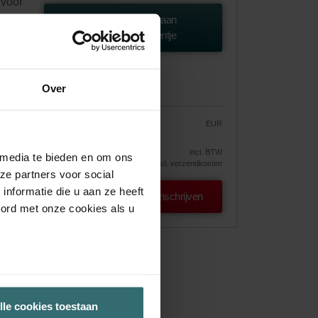
 voor
Toevoegen aan
winkelwagentje
Over
EUR
44.02
51.79
ng
incl. BTW
 media te bieden en om ons
excl. verzendkosten
ze partners voor social
nformatie die u aan ze heeft
Inschrijven
oord met onze cookies als u
lle cookies toestaan