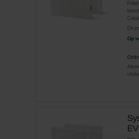
Filte
besch
Cata
Dit p
Op v
Ontv
Abonn
uitsl
Sys
EVO