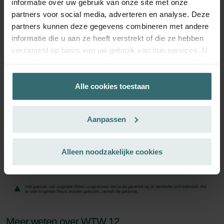
informatie over uw gebruik van onze site met onze
partners voor social media, adverteren en analyse. Deze
Inschrijven
partners kunnen deze gegevens combineren met andere
informatie die u aan ze heeft verstrekt of die ze hebben
verzameld op basis van uw gebruik van hun services. U
gaat akkoord met onze cookies als u onze website blijft
gebruiken.
Alle cookies toestaan
Datenschutzerklärung der Zehnder Group
Zehnder Group AG: Data Privacy
Aanpassen
Zehnder Group België nv/sa: Déclarations de confidentialité
Zehnder Group Czech Republic s.r.o.: Zásady ochrany
osobních údajů
Alleen noodzakelijke cookies
Zehnder Group France: Protection des données
Zehnder Group Ibérica SAU: Política de privacidad
Zehnder Group Italia S.r.l.: Privacy
Zehnder Group İç Mekan İklimlendirme Sanayi ve Ticaret
Limitet Şirketi: Web Sitesi Çerezleri
Zehnder Group Nederland bv: Privacyverklaringen
Meer weten over WTW 12