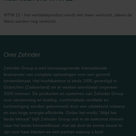
Zehnder Group Sales International: Privacy Policy
Zehnder Group Schweiz AG: Datenschutz
WTW 12 - het ventilatieproduct wordt niet meer verkocht, alleen de
Zehnder Polska Sp. z o.o.: Oświadczenie o ochronie
filters worden nog verkocht.
danych Zehnder
Zehnder Group UK Limited: Privacy Policy
Over Zehnder
Zehnder Group is een toonaangevende internationale
leverancier van complete oplossingen voor een gezond
binnenklimaat. Het hoofdkantoor is sinds 1895 gevestigd in
Gränichen (Zwitserland) en er werken wereldwijd ongeveer
3300 mensen. De producten en systemen van Zehnder Group
voor verwarming en koeling, comfortabele ventilatie en
luchtreiniging worden gekenmerkt door een uitstekend ontwerp
en een hoge energie-efficiëntie. Onder het motto "Altijd het
beste klimaat" blijft Zehnder Group ook in de toekomst streven
naar het beste binnenklimaat, met als doel de eerste keuze te
zijn voor haar klanten en een partner waarop u kunt