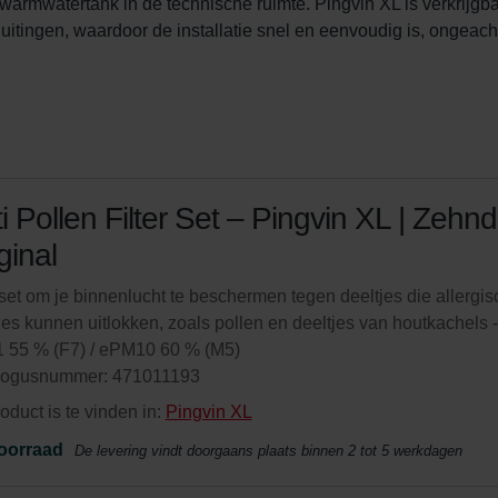
warmwatertank in de technische ruimte. Pingvin XL is verkrijgba
uitingen, waardoor de installatie snel en eenvoudig is, ongeach
i Pollen Filter Set – Pingvin XL | Zehnd
ginal
rset om je binnenlucht te beschermen tegen deeltjes die allergi
ies kunnen uitlokken, zoals pollen en deeltjes van houtkachels -
 55 % (F7) / ePM10 60 % (M5)
logusnummer: 471011193
roduct is te vinden in:
Pingvin XL
oorraad
De levering vindt doorgaans plaats binnen 2 tot 5 werkdagen