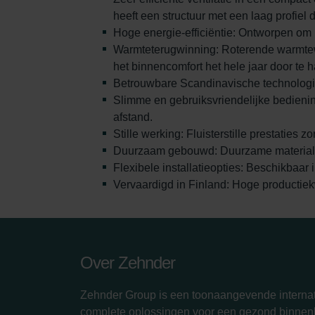
heeft een structuur met een laag profiel
Hoge energie-efficiëntie: Ontworpen om h
Warmteterugwinning: Roterende warmtewi
het binnencomfort het hele jaar door te
Betrouwbare Scandinavische technologie
Slimme en gebruiksvriendelijke bedienin
afstand.
Stille werking: Fluisterstille prestaties 
Duurzaam gebouwd: Duurzame materiale
Flexibele installatieopties: Beschikbaar
Vervaardigd in Finland: Hoge productiek
Over Zehnder
Zehnder Group is een toonaangevende internat
complete oplossingen voor een gezond binnenk