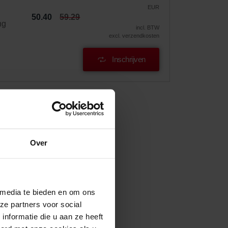
EUR
50.40
59.29
ng
incl. BTW
excl. verzendkosten
Inschrijven
Over
 media te bieden en om ons
ze partners voor social
nformatie die u aan ze heeft