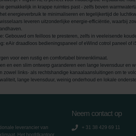
 die gemakkelijk in krappe ruimtes past - zelfs boven warmwatert
et energieverbruik te minimaliseren en tegelijkertijd de luchtkw
sselaars leveren uitzonderlijke energie-efficiëntie, waarbij 
 handhaven.
: Gebouwd om feilloos te presteren, zelfs in veeleisende kou
g: eAir draadloos bedieningspaneel of eWind cotrol paneel of 
zorgen voor een rustig en comfortabel binnenklimaat.
n en een slim ontwerp garanderen een lange levensduur en w
 in zowel links- als rechtshandige kanaalaansluitingen om te vol
waliteit, lange levensduur, weinig onderhoud en lokale onderst
Neem contact op
ionale leverancier van
+ 31 38 429 69 11
limaat. Het hoofdkantoor