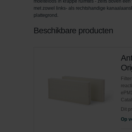
moeiteloos in krappe ruimtes - zelfs boven een 
met zowel links- als rechtshandige kanaalaansl
plattegrond.
Beschikbare producten
Ant
Ori
Filte
react
ePM1
Cata
Dit p
Op v