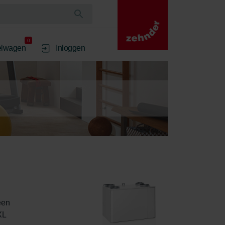
0
elwagen
Inloggen
een 
XL 