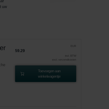
ar 
t uw 
er
EUR
59.29
incl. BTW
excl. verzendkosten
sche
Toevoegen aan
winkelwagentje