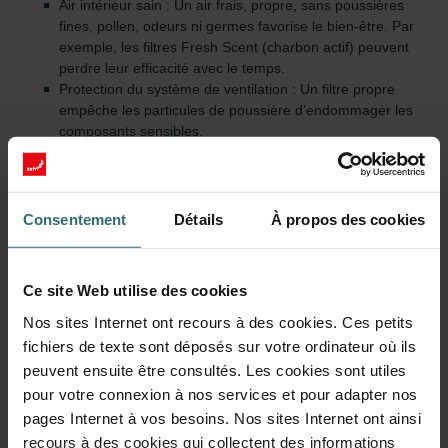
Air intérieur sain : Un air frais, propre, sans poussières
fines, pollen, odeurs ni germes favorise le bien-être. Par
exemple, les filtres Fresh Scent (charbon actif) peuvent
perdre leur efficacité avec le temps.
Protection du système de ventilation : Un filtre propre
empêche les particules de poussière d’endommager les
composants sensibles.
Efficacité énergétique : Un filtre Zehnder propre assure un
flux d’air sans obstacle, réduisant la consommation
d’énergie.
Fonctionnement silencieux : Les filtres sales augmentent la
Consentement
Détails
À propos des cookies
résistance de l’air et donc le niveau sonore.
Préservation de la valeur et garantie : L'utilisation régulière
de pièces d'origine et leur remplacement ponctuel
Ce site Web utilise des cookies
protègent contre les dommages et maintiennent la garantie
fabricant.
Nos sites Internet ont recours à des cookies. Ces petits
fichiers de texte sont déposés sur votre ordinateur où ils
Contrôler et remplacer les filtres
peuvent ensuite être consultés. Les cookies sont utiles
régulièrement
pour votre connexion à nos services et pour adapter nos
pages Internet à vos besoins. Nos sites Internet ont ainsi
Zehnder recommande de remplacer les filtres tous les 5-7 mois.
recours à des cookies qui collectent des informations
Ce cycle garantit une qualité d’air constante et des performances