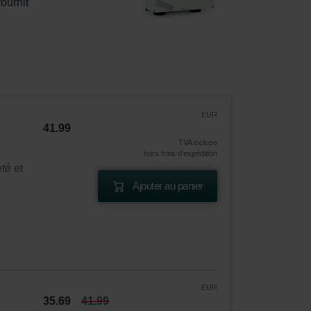
ournit 
EUR
41.99
TVA incluse
hors frais d’expédition
té et
Ajouter au panier
EUR
35.69
41.99