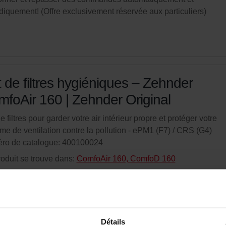
diquement! (Offre exclusivement réservée aux particuliers)
 de filtres hygiéniques – Zehnder
foAir 160 | Zehnder Original
e filtres pour garder votre air intérieur propre et protéger votre
me de ventilation contre la pollution - ePM1 (F7) / CRS (G4)
ro de catalogue: 400100024
oduit se trouve dans:
ComfoAir 160, ComfoD 160
tock
La livraison est généralement livré dans les 2 à 5 jours ouvrables
nez votre produit avec une réduction de 15%
onner et repasser des commandes automatiquement et
Détails