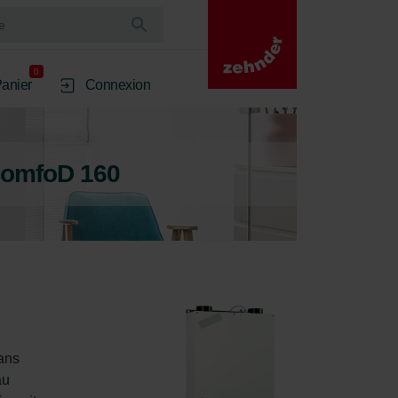
0
anier
Connexion
ComfoD 160
ans 
au 