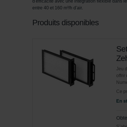
d'efficacité avec une intégration flexible dans l
entre 40 et 160 m³/h d'air.
Produits disponibles
Set
Zeh
Jeu d
offri
Numé
Ce pr
En s
Obte
S’ab