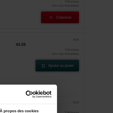
TVA incluse
hors frais d’expédition
S’abonner
EUR
44.59
TVA incluse
hors frais d’expédition
Ajouter au panier
EUR
37.90
44.59
À propos des cookies
TVA incluse