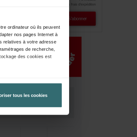
hors frais d’expédition
S’abonner
tre ordinateur où ils peuvent
dapter nos pages Internet à
s relatives à votre adresse
 paramétrages de recherche,
stockage des cookies est
èglement général de l’UE sur la
 la protection des données
oriser tous les cookies
 paramétrant en conséquence
tre ordinateur. Vous pouvez
re logiciel correspondant.
ateur concerné désactive