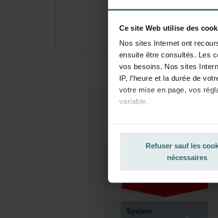
pério
Ce site Web utilise des cook
Nos sites Internet ont recour
ensuite être consultés. Les c
vos besoins. Nos sites Intern
IP, l’heure et la durée de vot
votre mise en page, vos régl
variable.
La base juridique concernant l
protection des données, ainsi
Refuser sauf les coo
pour touts les cookies qui a
nécessaires
Vous pouvez empêcher à tout
le navigateur Web utilisé af
en outre effacer à tout momen
Cette opération peut être réa