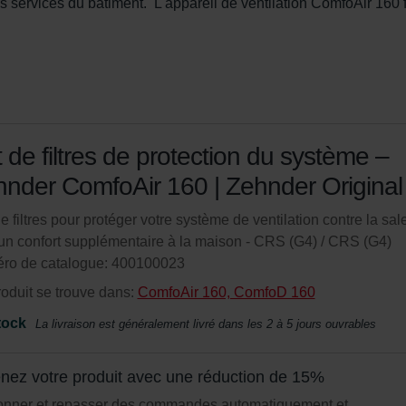
es services du bâtiment.  L'appareil de ventilation ComfoAir 160 f
 de filtres de protection du système –
nder ComfoAir 160 | Zehnder Original
e filtres pour protéger votre système de ventilation contre la sale
r un confort supplémentaire à la maison - CRS (G4) / CRS (G4)
ro de catalogue: 400100023
oduit se trouve dans:
ComfoAir 160, ComfoD 160
tock
La livraison est généralement livré dans les 2 à 5 jours ouvrables
nez votre produit avec une réduction de 15%
onner et repasser des commandes automatiquement et