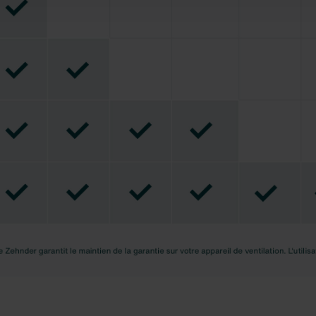
au sein du navigateur Web utilisé, il se peut que les fonctionnal
eur intégralité.
us invitons à prendre connaissance de notre politique relative a
nder Group
cy
clarations de confidentialité
 s.r.o.: Zásady ochrany osobních údajů
tion des données
lítica de privacidad
ivacy
ndirme Sanayi ve Ticaret Limitet Şirketi: Web Sitesi Çerezleri
Privacyverklaringen
onal: Privacy Policy
atenschutz
świadczenie o ochronie danych Zehnder
ivacy Policy