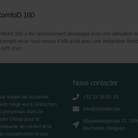
 ComfoD 160
mfoAir 160 a été spécialement développé pour une utilisation da
imple et un haut niveau d'efficacité avec une intégration flexib
m³/h d'air.
Nous contacter
nal leader de solutions
+32 15 28 05 10
 Son siège est à Gränichen
info@zehnder.be
00 personnes dans le
nder Group pour le
Wayenborgstraat 21, 280
ambiante de confort et la
Mechelen, Belgium
ign exceptionnel et une