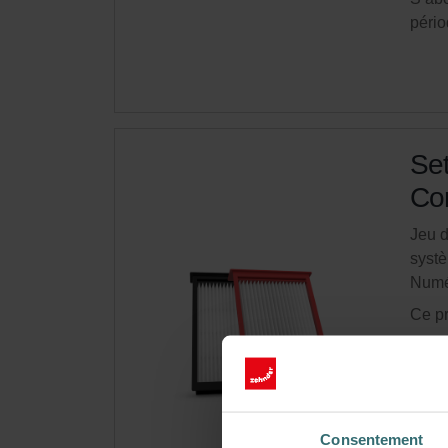
pério
Set
Com
Jeu d
systè
Numé
Ce pr
En s
Obte
S’ab
Consentement