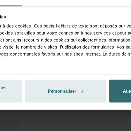
diquement! (Offre exclusivement réservée aux particuliers)
ies
s à des cookies. Ces petits fichiers de texte sont déposés sur vo
ookies sont utiles pour votre connexion à nos services et pour a
et ont ainsi recours à des cookies qui collectent des information
re visite, le nombre de visites, l’utilisation des formulaires, vos
ages concernant les favoris sur nos sites Internet. La durée de 
a fonctionnalité des cookies est l’art. 6, par. 1, al. 1 let. f du R
 que l'art 6, par. 1, al.1 let. a du Règlement général de l’UE sur
kies
nalyse le comportement des utilisateurs.
Personnaliser
Aut
 moment l’enregistrement de cookies par nos sites Internet en
in d’empêcher durablement tout enregistrement de cookies sur vo
t les cookies déjà enregistrés via un navigateur Web ou tout aut
lisée à partir de n’importe quel navigateur Web usuel. Si l’utilis