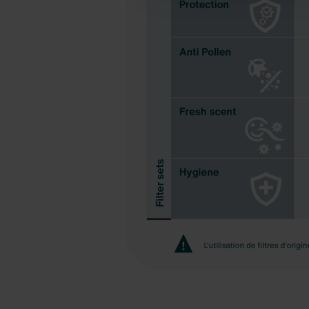
l’enregistrement des cookies 
soient plus disponibles dans l
Pour plus de détails, nous vo
Datenschutzerklärung der Zeh
Zehnder Group AG: Data Priva
Zehnder Group België nv/sa: Dé
Zehnder Group Czech Republic
Zehnder Group France: Protec
Zehnder Group Ibérica SAU: Po
Zehnder Group Italia S.r.l.: Pr
Zehnder Group İç Mekan İklimle
Zehnder Group Nederland bv: 
Zehnder Group Sales Internati
Zehnder Group Schweiz AG: D
Zehnder Polska Sp. z o.o.: O
Zehnder Group UK Limited: Pr