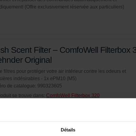
diquement! (Offre exclusivement réservée aux particuliers)
sh Scent Filter – ComfoWell Filterbox 
ehnder Original
e filtres pour protéger votre air intérieur contre les odeurs et
ières indésirables - 1x ePM10 (M5)
ro de catalogue: 990323605
oduit se trouve dans:
ComfoWell Filterbox 320
tock
La livraison est généralement livré dans les 2 à 5 jours ouvrables
nez votre produit avec une réduction de 15%
Détails
onner et repasser des commandes automatiquement et