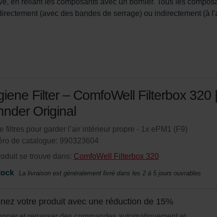
itive, en reliant les composants avec un bornier. Tous les compos
directement (avec des bandes de serrage) ou indirectement (à l'
iene Filter – ComfoWell Filterbox 320 
nder Original
e filtres pour garder l’air intérieur propre - 1x ePM1 (F9)
ro de catalogue: 990323604
oduit se trouve dans:
ComfoWell Filterbox 320
tock
La livraison est généralement livré dans les 2 à 5 jours ouvrables
nez votre produit avec une réduction de 15%
onner et repasser des commandes automatiquement et