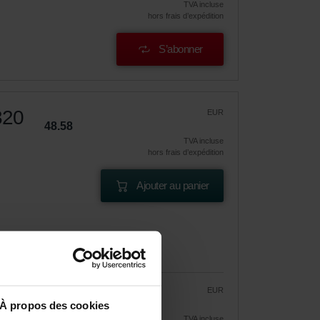
TVA incluse
hors frais d’expédition
S’abonner
320
EUR
48.58
TVA incluse
hors frais d’expédition
Ajouter au panier
EUR
41.29
48.58
À propos des cookies
TVA incluse