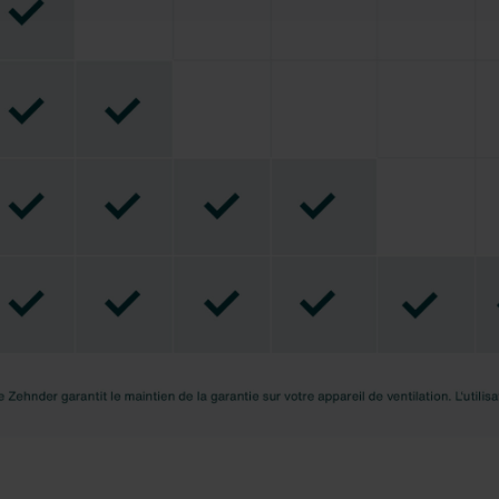
eur intégralité.
us invitons à prendre connaissance de notre politique relative a
nder Group
cy
clarations de confidentialité
 s.r.o.: Zásady ochrany osobních údajů
tion des données
lítica de privacidad
ivacy
ndirme Sanayi ve Ticaret Limitet Şirketi: Web Sitesi Çerezleri
Privacyverklaringen
onal: Privacy Policy
atenschutz
świadczenie o ochronie danych Zehnder
ivacy Policy