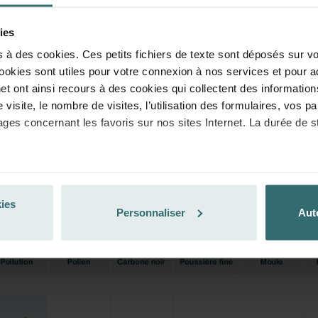
diquement! (Offre exclusivement réservée aux particuliers)
ies
s à des cookies. Ces petits fichiers de texte sont déposés sur vo
ookies sont utiles pour votre connexion à nos services et pour a
et ont ainsi recours à des cookies qui collectent des information
re visite, le nombre de visites, l’utilisation des formulaires, vos
ages concernant les favoris sur nos sites Internet. La durée de 
a fonctionnalité des cookies est l’art. 6, par. 1, al. 1 let. f du R
 que l'art 6, par. 1, al.1 let. a du Règlement général de l’UE sur
kies
nalyse le comportement des utilisateurs.
Personnaliser
Aut
 moment l’enregistrement de cookies par nos sites Internet en
in d’empêcher durablement tout enregistrement de cookies sur vo
t les cookies déjà enregistrés via un navigateur Web ou tout aut
lisée à partir de n’importe quel navigateur Web usuel. Si l’utilis
au sein du navigateur Web utilisé, il se peut que les fonctionnal