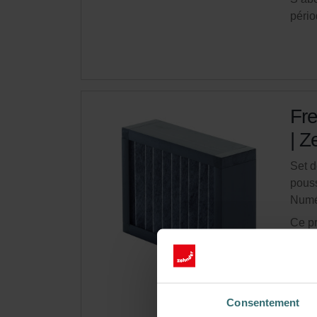
pério
Fre
| Z
Set d
pouss
Numé
Ce pr
En s
Obte
Consentement
S’ab