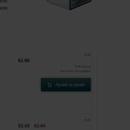
ants 
aide 
|
EUR
62.86
TVA incluse
hors frais d’expédition
Ajouter au panier
EUR
53.43
62.86