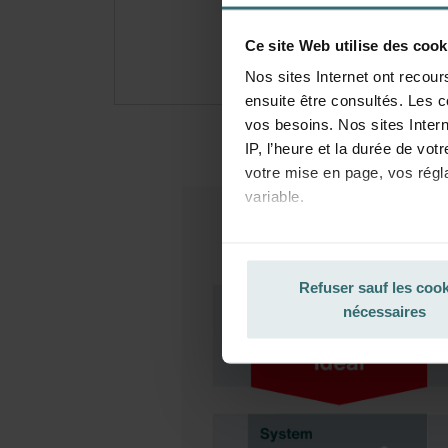
pério
Ce site Web utilise des cook
Nos sites Internet ont recour
ensuite être consultés. Les c
vos besoins. Nos sites Intern
IP, l’heure et la durée de vot
votre mise en page, vos régl
variable.
La base juridique concernant l
protection des données, ainsi
Refuser sauf les coo
pour touts les cookies qui a
nécessaires
Vous pouvez empêcher à tout
le navigateur Web utilisé af
en outre effacer à tout momen
Cette opération peut être réa
l’enregistrement des cookies 