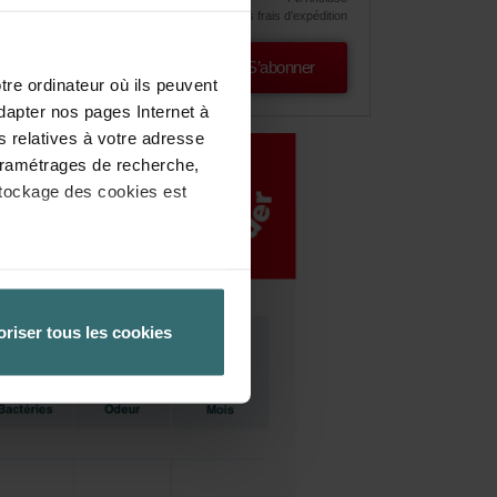
hors frais d’expédition
S’abonner
tre ordinateur où ils peuvent
dapter nos pages Internet à
s relatives à votre adresse
 paramétrages de recherche,
stockage des cookies est
èglement général de l’UE sur la
 la protection des données
oriser tous les cookies
 paramétrant en conséquence
tre ordinateur. Vous pouvez
re logiciel correspondant.
ateur concerné désactive
ités de notre site Web ne