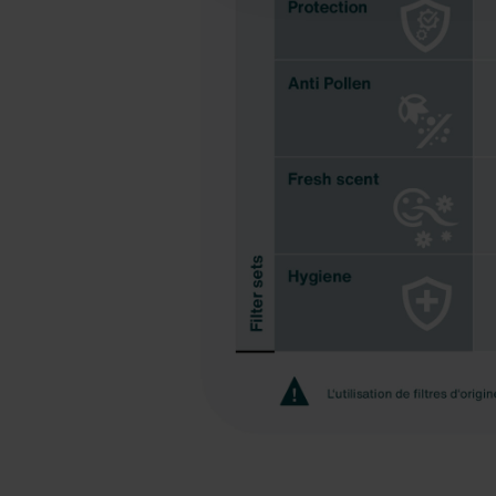
soient plus disponibles dans l
Pour plus de détails, nous vo
Datenschutzerklärung der Zeh
Zehnder Group AG: Data Priva
Zehnder Group België nv/sa: Dé
Zehnder Group Czech Republic
Zehnder Group France: Protec
Zehnder Group Ibérica SAU: Po
Zehnder Group Italia S.r.l.: Pr
Zehnder Group İç Mekan İklimle
Zehnder Group Nederland bv: 
Zehnder Group Sales Internati
Zehnder Group Schweiz AG: D
Zehnder Polska Sp. z o.o.: O
Zehnder Group UK Limited: Pr