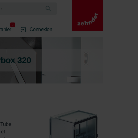
0
anier
Connexion
rbox 320
oTube 
et 