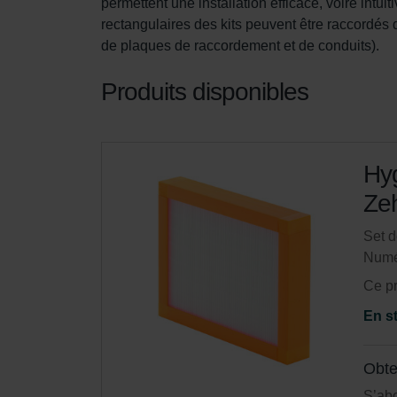
permettent une installation efficace, voire intu
rectangulaires des kits peuvent être raccordés 
de plaques de raccordement et de conduits).
Produits disponibles
Hyg
Zeh
Set d
Numé
Ce pr
En s
Obte
S’ab