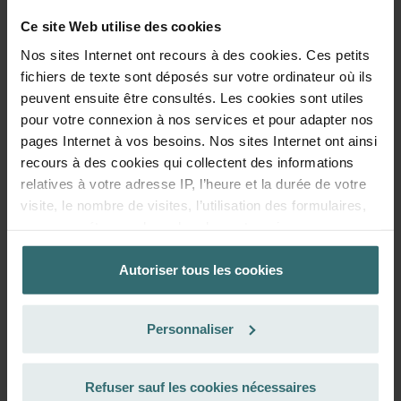
S’abonner et repasser des commandes automatiquement et
Ce site Web utilise des cookies
périodiquement! (Offre exclusivement réservée aux
Nos sites Internet ont recours à des cookies. Ces petits
particuliers)
fichiers de texte sont déposés sur votre ordinateur où ils
EUR
114.16
134.31
peuvent ensuite être consultés. Les cookies sont utiles
TVA incluse
pour votre connexion à nos services et pour adapter nos
hors frais d’expédition
pages Internet à vos besoins. Nos sites Internet ont ainsi
recours à des cookies qui collectent des informations
S’abonner
relatives à votre adresse IP, l’heure et la durée de votre
visite, le nombre de visites, l’utilisation des formulaires,
vos paramétrages de recherche, votre mise en page, vos
réglages concernant les favoris sur nos sites Internet. La
durée de stockage des cookies est variable.
Autoriser tous les cookies
La base juridique concernant la fonctionnalité des
Personnaliser
cookies est l’art. 6, par. 1, al. 1 let. f du Règlement
général de l’UE sur la protection des données, ainsi que
l'art 6, par. 1, al.1 let. a du Règlement général de l’UE sur
Refuser sauf les cookies nécessaires
la protection des données pour touts les cookies qui