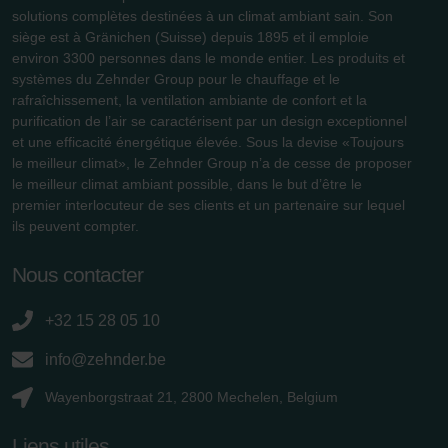
solutions complètes destinées à un climat ambiant sain. Son
Datenschutzerklärung der Zehnder Group
siège est à Gränichen (Suisse) depuis 1895 et il emploie
Zehnder Group AG: Data Privacy
environ 3300 personnes dans le monde entier. Les produits et
Zehnder Group België nv/sa: Déclarations de confidentialité
systèmes du Zehnder Group pour le chauffage et le
rafraîchissement, la ventilation ambiante de confort et la
Zehnder Group Czech Republic s.r.o.: Zásady ochrany
purification de l’air se caractérisent par un design exceptionnel
osobních údajů
et une efficacité énergétique élevée. Sous la devise «Toujours
Zehnder Group France: Protection des données
le meilleur climat», le Zehnder Group n’a de cesse de proposer
Zehnder Group Ibérica SAU: Política de privacidad
le meilleur climat ambiant possible, dans le but d’être le
Zehnder Group Italia S.r.l.: Privacy
premier interlocuteur de ses clients et un partenaire sur lequel
Zehnder Group İç Mekan İklimlendirme Sanayi ve Ticaret
ils peuvent compter.
Limitet Şirketi: Web Sitesi Çerezleri
Zehnder Group Nederland bv: Privacyverklaringen
Nous contacter
Zehnder Group Sales International: Privacy Policy
Zehnder Group Schweiz AG: Datenschutz
+32 15 28 05 10
Zehnder Polska Sp. z o.o.: Oświadczenie o ochronie
info@zehnder.be
danych Zehnder
Zehnder Group UK Limited: Privacy Policy
Wayenborgstraat 21, 2800 Mechelen, Belgium
Liens utiles