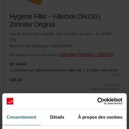
Hygiene Filter – Filterbox DN150 |
Zehnder Original
Set de filtres pour garder l’air intérieur propre - 1x ePM1
(F9)
Numéro de catalogue: 400100050
Zehnder Filterbox 150/180
Ce produit se trouve dans:
En stock
La livraison est généralement livré dans les 2 à 5 jours ouvrables
EUR
134.31
TVA incluse
hors frais d’expédition
Ajouter au panier
Consentement
Détails
À propos des cookies
Obtenez votre produit avec une réduction de
15%