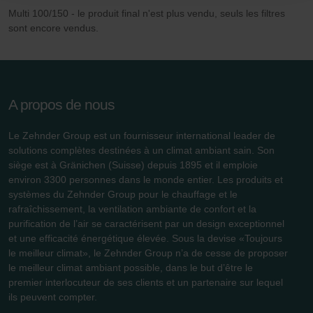
durablement tout enregistrement de cookies sur votre
Multi 100/150 - le produit final n'est plus vendu, seuls les filtres
ordinateur. Vous pouvez en outre effacer à tout moment
sont encore vendus.
les cookies déjà enregistrés via un navigateur Web ou
tout autre logiciel correspondant. Cette opération peut
être réalisée à partir de n’importe quel navigateur Web
usuel. Si l’utilisateur concerné désactive l’enregistrement
A propos de nous
des cookies au sein du navigateur Web utilisé, il se peut
que les fonctionnalités de notre site Web ne soient plus
Le Zehnder Group est un fournisseur international leader de
disponibles dans leur intégralité.
solutions complètes destinées à un climat ambiant sain. Son
siège est à Gränichen (Suisse) depuis 1895 et il emploie
Pour plus de détails, nous vous invitons à prendre
environ 3300 personnes dans le monde entier. Les produits et
systèmes du Zehnder Group pour le chauffage et le
connaissance de notre politique relative aux cookies.
rafraîchissement, la ventilation ambiante de confort et la
purification de l’air se caractérisent par un design exceptionnel
et une efficacité énergétique élevée. Sous la devise «Toujours
Datenschutzerklärung der Zehnder Group
le meilleur climat», le Zehnder Group n’a de cesse de proposer
Zehnder Group AG: Data Privacy
le meilleur climat ambiant possible, dans le but d’être le
Zehnder Group België nv/sa: Déclarations de confidentialité
premier interlocuteur de ses clients et un partenaire sur lequel
Zehnder Group Czech Republic s.r.o.: Zásady ochrany
ils peuvent compter.