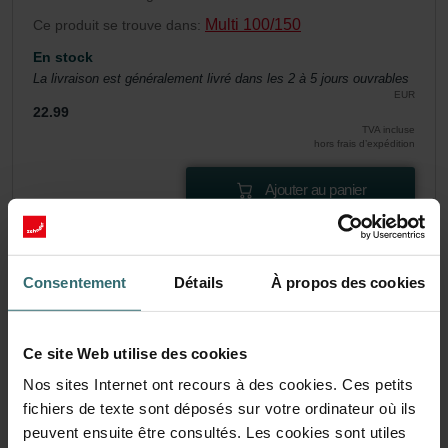
Multi 100/150
Ce produit se trouve dans:
En stock
La livraison est généralement livré dans les 2 à 5 jours ouvrables
EUR
22.99
TVA incluse
hors frais d’expédition
Ajouter au panier
Obtenez votre produit avec une réduction de
15%
Consentement
Détails
À propos des cookies
S’abonner et repasser des commandes automatiquement et
périodiquement! (Offre exclusivement réservée aux
particuliers)
Ce site Web utilise des cookies
EUR
Nos sites Internet ont recours à des cookies. Ces petits
19.54
22.99
TVA incluse
fichiers de texte sont déposés sur votre ordinateur où ils
hors frais d’expédition
peuvent ensuite être consultés. Les cookies sont utiles