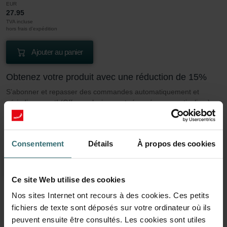
EUR
27.95
TVA incluse
hors frais d’expédition
Ajouter au panier
Obtenez votre produit avec une réduction de 15%
S’abonner et repasser des commandes automatiquement et
périodiquement! (Offre exclusivement réservée aux particuliers)
EUR
23.76
27.95
TVA incluse
Consentement
Détails
À propos des cookies
hors frais d’expédition
S’abonner
Ce site Web utilise des cookies
Nos sites Internet ont recours à des cookies. Ces petits
fichiers de texte sont déposés sur votre ordinateur où ils
En savoir plus sur notre Filtre Coarse 60%
peuvent ensuite être consultés. Les cookies sont utiles
(G4)