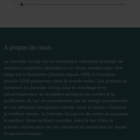
durablement tout enregistrement de cookies sur votre
ordinateur. Vous pouvez en outre effacer à tout moment
les cookies déjà enregistrés via un navigateur Web ou
tout autre logiciel correspondant. Cette opération peut
être réalisée à partir de n’importe quel navigateur Web
usuel. Si l’utilisateur concerné désactive l’enregistrement
A propos de nous
des cookies au sein du navigateur Web utilisé, il se peut
que les fonctionnalités de notre site Web ne soient plus
Le Zehnder Group est un fournisseur international leader de
disponibles dans leur intégralité.
solutions complètes destinées à un climat ambiant sain. Son
siège est à Gränichen (Suisse) depuis 1895 et il emploie
Pour plus de détails, nous vous invitons à prendre
environ 3300 personnes dans le monde entier. Les produits et
systèmes du Zehnder Group pour le chauffage et le
connaissance de notre politique relative aux cookies.
rafraîchissement, la ventilation ambiante de confort et la
purification de l’air se caractérisent par un design exceptionnel
et une efficacité énergétique élevée. Sous la devise «Toujours
Datenschutzerklärung der Zehnder Group
le meilleur climat», le Zehnder Group n’a de cesse de proposer
Zehnder Group AG: Data Privacy
le meilleur climat ambiant possible, dans le but d’être le
Zehnder Group België nv/sa: Déclarations de confidentialité
premier interlocuteur de ses clients et un partenaire sur lequel
Zehnder Group Czech Republic s.r.o.: Zásady ochrany
ils peuvent compter.