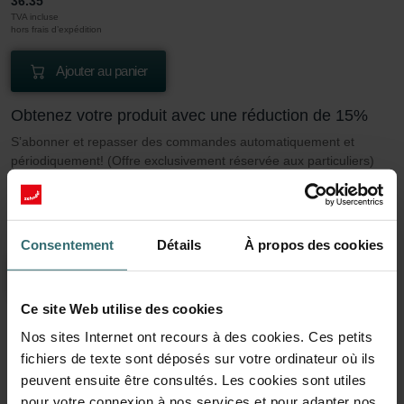
36.35
TVA incluse
hors frais d’expédition
Ajouter au panier
Obtenez votre produit avec une réduction de 15%
S’abonner et repasser des commandes automatiquement et
périodiquement! (Offre exclusivement réservée aux particuliers)
EUR
30.90
36.35
TVA incluse
hors frais d’expédition
Consentement
Détails
À propos des cookies
S’abonner
Ce site Web utilise des cookies
Nos sites Internet ont recours à des cookies. Ces petits
En savoir plus sur notre Filtre Coarse 60%
fichiers de texte sont déposés sur votre ordinateur où ils
(G4)
peuvent ensuite être consultés. Les cookies sont utiles
pour votre connexion à nos services et pour adapter nos