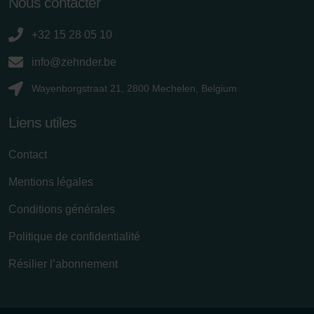
Nous contacter
Zehnder Group France: Protection des données
Zehnder Group Ibérica SAU: Política de privacidad
+32 15 28 05 10
Zehnder Group Italia S.r.l.: Privacy
Zehnder Group İç Mekan İklimlendirme Sanayi ve Ticaret
info@zehnder.be
Limitet Şirketi: Web Sitesi Çerezleri
Wayenborgstraat 21, 2800 Mechelen, Belgium
Zehnder Group Nederland bv: Privacyverklaringen
Zehnder Group Sales International: Privacy Policy
Liens utiles
Zehnder Group Schweiz AG: Datenschutz
Zehnder Polska Sp. z o.o.: Oświadczenie o ochronie
Contact
danych Zehnder
Zehnder Group UK Limited: Privacy Policy
Mentions légales
Conditions générales
Politique de confidentialité
Résilier l’abonnement