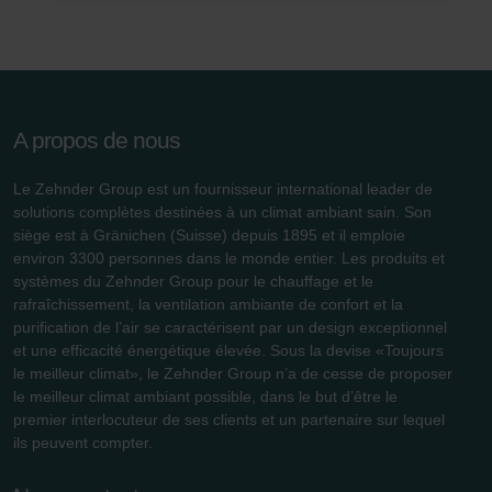
durablement tout enregistrement de cookies sur votre
ordinateur. Vous pouvez en outre effacer à tout moment
les cookies déjà enregistrés via un navigateur Web ou
tout autre logiciel correspondant. Cette opération peut
être réalisée à partir de n’importe quel navigateur Web
A propos de nous
usuel. Si l’utilisateur concerné désactive l’enregistrement
des cookies au sein du navigateur Web utilisé, il se peut
Le Zehnder Group est un fournisseur international leader de
que les fonctionnalités de notre site Web ne soient plus
solutions complètes destinées à un climat ambiant sain. Son
disponibles dans leur intégralité.
siège est à Gränichen (Suisse) depuis 1895 et il emploie
environ 3300 personnes dans le monde entier. Les produits et
Pour plus de détails, nous vous invitons à prendre
systèmes du Zehnder Group pour le chauffage et le
connaissance de notre politique relative aux cookies.
rafraîchissement, la ventilation ambiante de confort et la
purification de l’air se caractérisent par un design exceptionnel
et une efficacité énergétique élevée. Sous la devise «Toujours
le meilleur climat», le Zehnder Group n’a de cesse de proposer
Datenschutzerklärung der Zehnder Group
le meilleur climat ambiant possible, dans le but d’être le
Zehnder Group AG: Data Privacy
premier interlocuteur de ses clients et un partenaire sur lequel
Zehnder Group België nv/sa: Déclarations de confidentialité
ils peuvent compter.
Zehnder Group Czech Republic s.r.o.: Zásady ochrany
osobních údajů