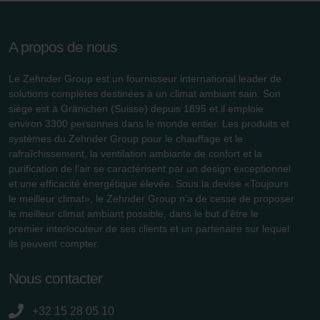
Zehnder Group Ibérica SAU: Política de privacidad
Zehnder Group Italia S.r.l.: Privacy
Zehnder Group İç Mekan İklimlendirme Sanayi ve Ticaret
A propos de nous
Limitet Şirketi: Web Sitesi Çerezleri
Zehnder Group Nederland bv: Privacyverklaringen
Le Zehnder Group est un fournisseur international leader de
Zehnder Group Sales International: Privacy Policy
solutions complètes destinées à un climat ambiant sain. Son
Zehnder Group Schweiz AG: Datenschutz
siège est à Gränichen (Suisse) depuis 1895 et il emploie
environ 3300 personnes dans le monde entier. Les produits et
Zehnder Polska Sp. z o.o.: Oświadczenie o ochronie
systèmes du Zehnder Group pour le chauffage et le
danych Zehnder
rafraîchissement, la ventilation ambiante de confort et la
Zehnder Group UK Limited: Privacy Policy
purification de l’air se caractérisent par un design exceptionnel
et une efficacité énergétique élevée. Sous la devise «Toujours
le meilleur climat», le Zehnder Group n’a de cesse de proposer
le meilleur climat ambiant possible, dans le but d’être le
premier interlocuteur de ses clients et un partenaire sur lequel
ils peuvent compter.
Nous contacter
+32 15 28 05 10