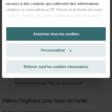
recours à des cookies qui collectent des informations
Les Fresh Scent Filters éliminent les odeurs, la poussière et le
relatives à votre adresse IP, l’heure et la durée de votre
pollen de l’air soufflé. Le charbon actif contenu dans le filtre piège
visite, le nombre de visites, l’utilisation des formulaires,
les mauvaises odeurs. Après environ trois mois, son efficacité
vos paramétrages de recherche, votre mise en page, vos
diminue. Il peut même relâcher les odeurs emprisonnées dans
réglages concernant les favoris sur nos sites Internet. La
votre intérieur. Le remplacer à temps permet de garder un air frais
et sain.
durée de stockage des cookies est variable.
Autoriser tous les cookies
Informations techniques
La base juridique concernant la fonctionnalité des
Personnaliser
cookies est l’art. 6, par. 1, al. 1 let. f du Règlement
Ce set de filtres contient:
général de l’UE sur la protection des données, ainsi que
1x Fresh Scent Filter. Anciennement nommé ePM10 (ISO
l'art 6, par. 1, al.1 let. a du Règlement général de l’UE sur
Refuser sauf les cookies nécessaires
16890). Élimine au moins 50 % des particules de taille <10
la protection des données pour touts les cookies qui
microns. Filtre de type Absorption (ISO 11155-2) pour les
analyse le comportement des utilisateurs.
gaz SO2, NO2 et NOX, avec une réduction de > 50 %.
Aussi connu comme ‘filtre au charbon actif’.
Vous pouvez empêcher à tout moment l’enregistrement
de cookies par nos sites Internet en paramétrant en
conséquence le navigateur Web utilisé afin d’empêcher
Filtres Originaux pour Nom de l'unité
durablement tout enregistrement de cookies sur votre
ordinateur. Vous pouvez en outre effacer à tout moment
Ce filtre à air Zehnder Original est spécialement conçu pour