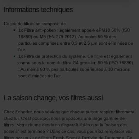
de cookies par nos sites Internet en paramétrant en
Informations techniques
conséquence le navigateur Web utilisé afin d’empêcher
durablement tout enregistrement de cookies sur votre
Ce jeu de filtres se compose de
ordinateur. Vous pouvez en outre effacer à tout moment
1x Filtre anti-pollen : également appelé ePM10 50% (ISO
les cookies déjà enregistrés via un navigateur Web ou
16890) ou M5 (EN 779:2012). Au moins 50 % des
tout autre logiciel correspondant. Cette opération peut
particules comprises entre 0,3 et 2,5 µm sont éliminées de
être réalisée à partir de n’importe quel navigateur Web
l'air.
1x Filtre de protection du système. Ce filtre est également
usuel. Si l’utilisateur concerné désactive l’enregistrement
connu sous le nom de filtre G4 grossier, 60 % (ISO 16890)
des cookies au sein du navigateur Web utilisé, il se peut
: Au moins 60 % des particules supérieures à 10 microns
que les fonctionnalités de notre site Web ne soient plus
sont éliminées de l'air.
disponibles dans leur intégralité.
Pour plus de détails, nous vous invitons à prendre
La saison change, vos filtres aussi
connaissance de notre politique relative aux cookies.
Chez Zehnder, nous voulons que chacun puisse respirer librement
chez lui. C'est pourquoi nous proposons une large gamme de
Datenschutzerklärung der Zehnder Group
filtres. Votre rhume des foins disparaît-il dès que la "saison des
Zehnder Group AG: Data Privacy
pollens" est terminée ? Dans ce cas, vous pourriez remplacer vos
filtres par un kit de filtres Fresh Scent à l'arrivée de l'automne. Ce
Zehnder Group België nv/sa: Déclarations de confidentialité