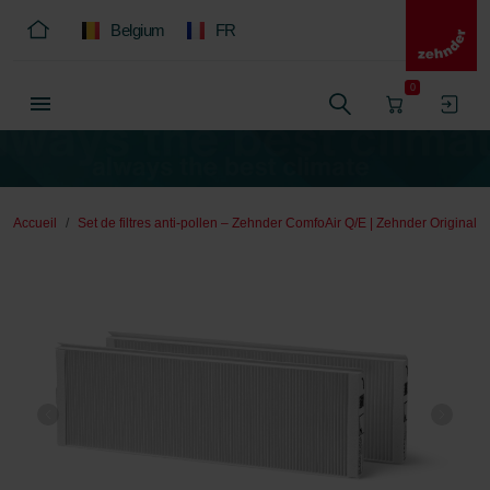
Belgium
FR
0
Accueil
Set de filtres anti-pollen – Zehnder ComfoAir Q/E | Zehnder Original