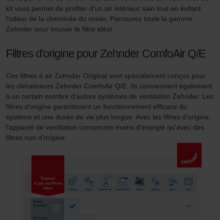
kit vous permet de profiter d'un air intérieur sain tout en évitant
Zehnder Group Czech Republic s.r.o.: Zásady ochrany
l'odeur de la cheminée du voisin. Parcourez toute la gamme
osobních údajů
Zehnder pour trouver le filtre idéal.
Zehnder Group France: Protection des données
Zehnder Group Ibérica SAU: Política de privacidad
Filtres d'origine pour Zehnder ComfoAir Q/E
Zehnder Group Italia S.r.l.: Privacy
Zehnder Group İç Mekan İklimlendirme Sanayi ve Ticaret
Ces filtres à air Zehnder Original sont spécialement conçus pour
Limitet Şirketi: Web Sitesi Çerezleri
les climatiseurs Zehnder ComfoAir Q/E. Ils conviennent également
Zehnder Group Nederland bv: Privacyverklaringen
à un certain nombre d'autres systèmes de ventilation Zehnder. Les
Zehnder Group Sales International: Privacy Policy
filtres d'origine garantissent un fonctionnement efficace du
système et une durée de vie plus longue. Avec les filtres d'origine,
Zehnder Group Schweiz AG: Datenschutz
l'appareil de ventilation consomme moins d'énergie qu'avec des
Zehnder Polska Sp. z o.o.: Oświadczenie o ochronie
filtres non d'origine.
danych Zehnder
Zehnder Group UK Limited: Privacy Policy