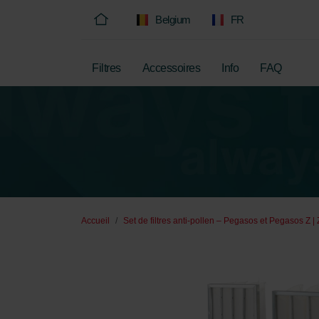
Belgium
FR
Filtres
Accessoires
Info
FAQ
Accueil
Set de filtres anti-pollen – Pegasos et Pegasos Z |