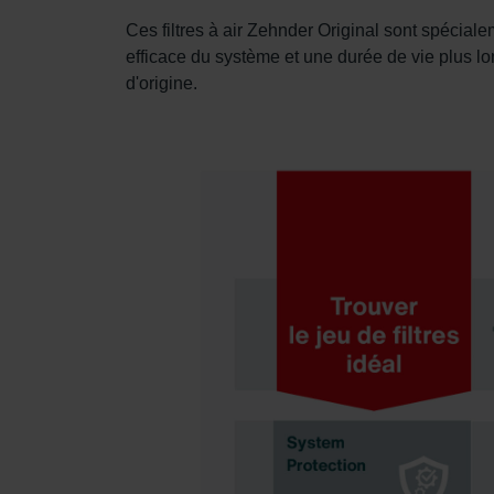
Zehnder Group Nederland bv: 
Ces filtres à air Zehnder Original sont spéciale
Zehnder Group Sales Internati
efficace du système et une durée de vie plus lon
Zehnder Group Schweiz AG: D
d'origine.
Zehnder Polska Sp. z o.o.: O
Zehnder Group UK Limited: Pr