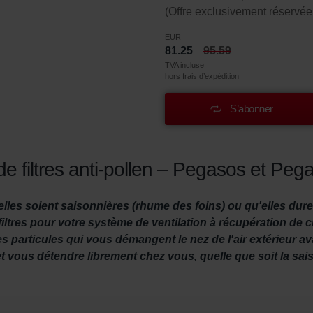
(Offre exclusivement réservée 
EUR
81.25
95.59
TVA incluse
hors frais d’expédition
S’abonner
de filtres anti-pollen – Pegasos et Peg
elles soient saisonnières (rhume des foins) ou qu'elles dure
iltres pour votre système de ventilation à récupération de cha
res particules qui vous démangent le nez de l'air extérieur av
t vous détendre librement chez vous, quelle que soit la sai