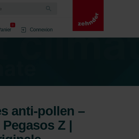
0
anier
Connexion
es anti-pollen –
 Pegasos Z |