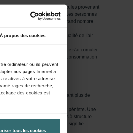
la poussière de pierre et les particules provenant
 voire des réactions allergiques. Les personnes
u ventilez sans filtrer l'air, un grand nombre
'atteigne vos espaces de vie. La qualité de l'air
À propos des cookies
r.
tenue dans l'air intérieur extrait de s'accumuler
t l'unité silencieuse et réduit la consommation
tre ordinateur où ils peuvent
dapter nos pages Internet à
s relatives à votre adresse
 paramétrages de recherche,
stockage des cookies est
lissée augmente la surface, retenant plus de
saturés et doivent être remplacés.
ventilée et que de l'air propre y pénètre. Une
èglement général de l’UE sur la
iltres de haute qualité. Les filtres à structure
 la protection des données
it des filtres plus grossiers. Cela signifie
oriser tous les cookies
uatre mois).