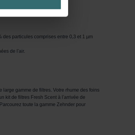
 paramétrant en conséquence
tre ordinateur. Vous pouvez
re logiciel correspondant.
ateur concerné désactive
des particules comprises entre 0,3 et 1 µm
ités de notre site Web ne
es de l'air.
ux cookies.
 large gamme de filtres. Votre rhume des foins
 kit de filtres Fresh Scent à l'arrivée de
in. Parcourez toute la gamme Zehnder pour