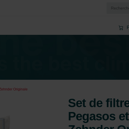
P
 Zehnder Originale
Set de filtr
Pegasos et