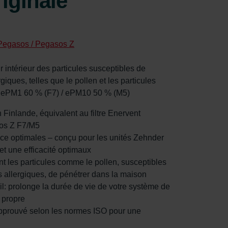
iginale
Pegasos / Pegasos Z
air intérieur des particules susceptibles de
iques, telles que le pollen et les particules
- ePM1 60 % (F7) / ePM10 50 % (M5)
en Finlande, équivalent au filtre Enervent
os Z F7/M5
nce optimales – conçu pour les unités Zehnder
r et une efficacité optimaux
nt les particules comme le pollen, susceptibles
 allergiques, de pénétrer dans la maison
il: prolonge la durée de vie de votre système de
 propre
t approuvé selon les normes ISO pour une