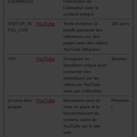
ESENABLED
l'interaction de
l'utilisateur avec le
contenu intégré.
VISITOR_IN
Tente d'estimer la
180 jours
YouTube
FO1_LIVE
bande passante des
utilisateurs sur des
pages avec des vidéos
YouTube intégrées.
YSC
Enregistre un
Session
YouTube
identifiant unique pour
conserver des
statistiques sur les
vidéos de YouTube
vues par l'utilisateur.
yt-icons-last-
Nécessaire pour la
Persistan
YouTube
purged
mise en place et le
t
fonctionnement du
contenu vidéo de
YouTube sur le site
web.