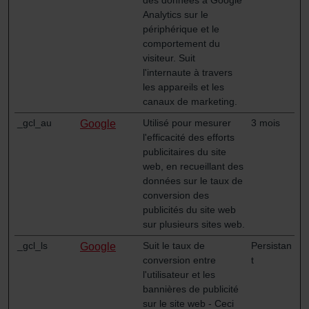
Zehnder Group İç Mekan İklimlendirme Sanayi ve Ticaret
Analytics sur le
Limitet Şirketi: Web Sitesi Çerezleri
périphérique et le
Zehnder Group Nederland bv: Privacyverklaringen
comportement du
Zehnder Group Sales International: Privacy Policy
visiteur. Suit
l'internaute à travers
Zehnder Group Schweiz AG: Datenschutz
les appareils et les
Zehnder Polska Sp. z o.o.: Oświadczenie o ochronie
canaux de marketing.
danych Zehnder
Zehnder Group UK Limited: Privacy Policy
_gcl_au
Utilisé pour mesurer
3 mois
Google
l'efficacité des efforts
publicitaires du site
web, en recueillant des
données sur le taux de
conversion des
publicités du site web
sur plusieurs sites web.
_gcl_ls
Suit le taux de
Persistan
Google
conversion entre
t
l'utilisateur et les
bannières de publicité
sur le site web - Ceci