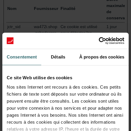
maximale
Nom
Fournisseur
Finalité
de
conservatio
jctr_sid
wa472i.shop
Ce cookie est utilisé
1 jour
.zehndergro
pour détecter les
up.com
erreurs sur le site ; ces
informations sont
envoyées au personnel
Consentement
Détails
À propos des cookies
technique du site pour
pouvoir optimiser
l'expérience du visiteur
sur le site.
Ce site Web utilise des cookies
jentis.consen
wa472i.shop
Détermine si
Persistan
Nos sites Internet ont recours à des cookies. Ces petits
t.data
.zehndergro
l'internaute a accepté
t
fichiers de texte sont déposés sur votre ordinateur où ils
up.com
la boîte de
peuvent ensuite être consultés. Les cookies sont utiles
consentement du
pour votre connexion à nos services et pour adapter nos
cookie.
pages Internet à vos besoins. Nos sites Internet ont ainsi
jentis.core.tr
wa472i.shop
En attente
Persistan
recours à des cookies qui collectent des informations
acker.rawdat
.zehndergro
t
relatives à votre adresse IP, l’heure et la durée de votre
a-controller
up.com