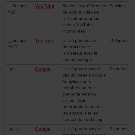
tout autre logiciel correspondant. Cette opération peut
__Secure-
Stocke les préférences
Session
YouTube
être réalisée à partir de n’importe quel navigateur Web
YEC
de lecture vidéo de
usuel. Si l’utilisateur concerné désactive l’enregistrement
l'utilisateur pour les
des cookies au sein du navigateur Web utilisé, il se peut
vidéos YouTube
que les fonctionnalités de notre site Web ne soient plus
incorporées
disponibles dans leur intégralité.
__Secure-
Utilisé pour suivre
180 jours
YouTube
YNID
l'interaction de
Pour plus de détails, nous vous invitons à prendre
l'utilisateur avec le
connaissance de notre politique relative aux cookies.
contenu intégré.
_ga
Utilisé pour envoyer
2 années
Google
des données à Google
Datenschutzerklärung der Zehnder Group
Analytics sur le
Zehnder Group AG: Data Privacy
périphérique et le
comportement du
Zehnder Group België nv/sa: Déclarations de confidentialité
visiteur. Suit
Zehnder Group Czech Republic s.r.o.: Zásady ochrany
l'internaute à travers
osobních údajů
les appareils et les
Zehnder Group France: Protection des données
canaux de marketing.
Zehnder Group Ibérica SAU: Política de privacidad
_ga_#
Utilisé pour envoyer
2 années
Google
Zehnder Group Italia S.r.l.: Privacy
des données à Google