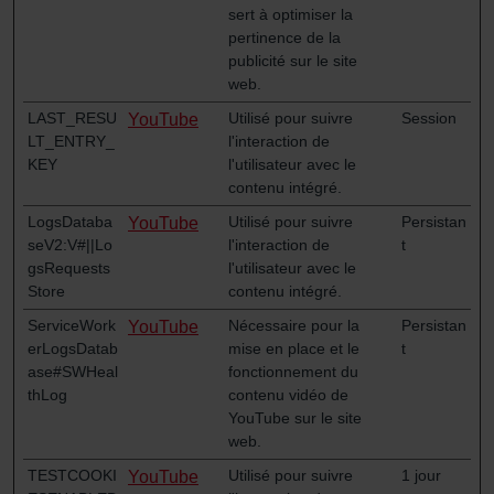
sert à optimiser la
pertinence de la
publicité sur le site
web.
LAST_RESU
Utilisé pour suivre
Session
YouTube
LT_ENTRY_
l'interaction de
KEY
l'utilisateur avec le
contenu intégré.
LogsDataba
Utilisé pour suivre
Persistan
YouTube
seV2:V#||Lo
l'interaction de
t
gsRequests
l'utilisateur avec le
Store
contenu intégré.
ServiceWork
Nécessaire pour la
Persistan
YouTube
erLogsDatab
mise en place et le
t
ase#SWHeal
fonctionnement du
thLog
contenu vidéo de
YouTube sur le site
web.
TESTCOOKI
Utilisé pour suivre
1 jour
YouTube