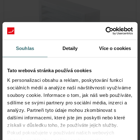
Souhlas
Detaily
Více o cookies
Tato webová stránka používá cookies
524000100
K personalizaci obsahu a reklam, poskytování funkcí
sociálních médií a analýze naší návštěvnosti využíváme
Katalogové číslo: 524000100
soubory cookie. Informace o tom, jak náš web používáte,
Atmos 175
Tento produkt se nachází v:
sdílíme se svými partnery pro sociální média, inzerci a
Skladem
Zásilka je obvykle doručena do 2–5 pracovních dnů
analýzy. Partneři tyto údaje mohou zkombinovat s
CZK
dalšími informacemi, které jste jim poskytli nebo které
693.33
získali v důsledku toho, že používáte jejich služby.
včetně DPH
bez přepravních poplatků
Pokud pokračujete v používání našich webových