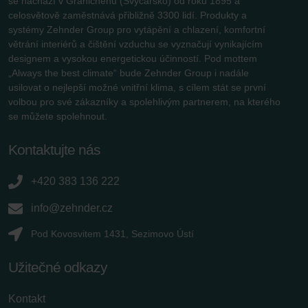
se nachází v Gränichenu (Švýcarsko) od roku 1895 a
celosvětově zaměstnává přibližně 3300 lidí. Produkty a
systémy Zehnder Group pro vytápění a chlazení, komfortní
větrání interiérů a čištění vzduchu se vyznačují vynikajícím
designem a vysokou energetickou účinností. Pod mottem
„Always the best climate“ bude Zehnder Group i nadále
usilovat o nejlepší možné vnitřní klima, s cílem stát se první
volbou pro své zákazníky a spolehlivým partnerem, na kterého
se můžete spolehnout.
Kontaktujte nás
+420 383 136 222
info@zehnder.cz
Pod Kovosvitem 1431, Sezimovo Ústí
Užitečné odkazy
Kontakt