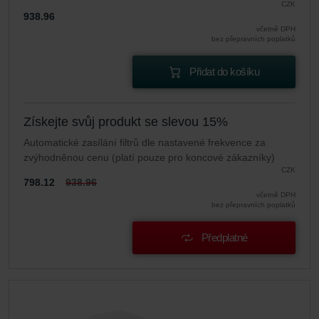
CZK
938.96
včetně DPH
bez přepravních poplatků
Přidat do košíku
Získejte svůj produkt se slevou 15%
Automatické zasílání filtrů dle nastavené frekvence za
zvýhodněnou cenu (platí pouze pro koncové zákazníky)
CZK
798.12
938.96
včetně DPH
bez přepravních poplatků
Předplatné