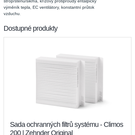
strop/stěnu/šikmá, křížový protiproudý entalpický 
výměník tepla, EC ventilátory, konstantní průtok 
vzduchu.
Dostupné produkty
Sada ochranných filtrů systému - Climos
200 | Zehnder Original