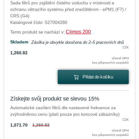
Sada filtrů pro zajištění čistého vzduchu v místnosti a
ochranu větracího systému před znečištěním - ePM1 (F7) /
CRS (G4)
Katalogové číslo: 527004280
Climos 200
Tento produkt se nachází v:
Skladem
Zásilka je obvykle doručena do 2–5 pracovních dnů
CZK
1,260.82
včetně DPH
bez přepravních poplatků
Přidat do košíku
Získejte svůj produkt se slevou 15%
Automatické zasílání filtrů dle nastavené frekvence za
zvýhodněnou cenu (platí pouze pro koncové zákazníky)
CZK
1,071.70
1,260.82
včetně DPH
bez přepravních poplatků