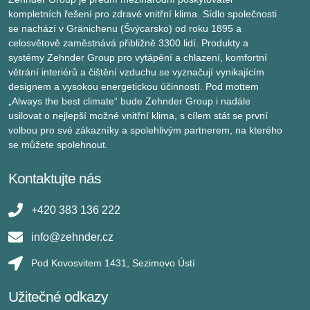
kompletních řešení pro zdravé vnitřní klima. Sídlo společnosti
se nachází v Gränichenu (Švýcarsko) od roku 1895 a
celosvětově zaměstnává přibližně 3300 lidí. Produkty a
systémy Zehnder Group pro vytápění a chlazení, komfortní
větrání interiérů a čištění vzduchu se vyznačují vynikajícím
designem a vysokou energetickou účinností. Pod mottem
„Always the best climate“ bude Zehnder Group i nadále
usilovat o nejlepší možné vnitřní klima, s cílem stát se první
volbou pro své zákazníky a spolehlivým partnerem, na kterého
se můžete spolehnout.
Kontaktujte nás
+420 383 136 222
info@zehnder.cz
Pod Kovosvitem 1431, Sezimovo Ústí
Užitečné odkazy