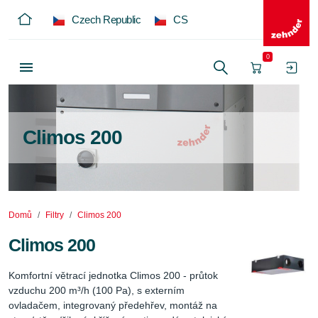
Czech Republic
CS
0
Climos 200
Domů
Filtry
Climos 200
Climos 200
Komfortní větrací jednotka Climos 200 - průtok 
vzduchu 200 m³/h (100 Pa), s externím 
ovladačem, integrovaný předehřev, montáž na 