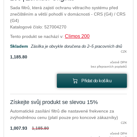
Sada filtrů, která zajistí ochranu větracího systému před
znečištěním a větší pohodlí v domácnosti - CRS (G4) / CRS
(G4)
Katalogové číslo: 527004270
Climos 200
Tento produkt se nachází v:
Skladem
Zásilka je obvykle doručena do 2–5 pracovních dnů
CZK
1,185.80
včetně DPH
bez přepravních poplatků
Přidat do košíku
Získejte svůj produkt se slevou 15%
Automatické zasílání filtrů dle nastavené frekvence za
zvýhodněnou cenu (platí pouze pro koncové zákazníky)
CZK
1,007.93
1,185.80
včetně DPH