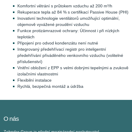
Komfortní větrání s průtokem vzduchu až 200 m³/h
Rekuperace tepla až 84 % s certifikací Passive House (PHI)
Inovativní technologie ventilátorů umožňující optimální,
objemově vyvážené proudění vzduchu
Funkce protizámrazové ochrany: Účinnost i při nízkých
teplotách
Připojení pro odvod kondenzátu není nutné
Integrovaný předehřívací registr pro inteligentní
předehřívání přiváděného venkovního vzduchu (volitelné
příslušenství)
Vnitřní obložení z EPP s velmi dobrými tepelnými a zvukově
izolačními vlastnostmi
Flexibilní instalace
Rychlá, bezpečná montáž a údržba
O nás
Zehnder Group je přední mezinárodní poskytovatel