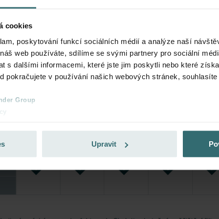
á cookies
klam, poskytování funkcí sociálních médií a analýze naší návšt
 náš web používáte, sdílíme se svými partnery pro sociální média
 s dalšími informacemi, které jste jim poskytli nebo které získa
ud pokračujete v používání našich webových stránek, souhlasíte
nder Group
cy
clarations de confidentialité
 s.r.o.: Zásady ochrany osobních údajů
es
Upravit
Po
tion des données
lítica de privacidad
ivacy
ndirme Sanayi ve Ticaret Limitet Şirketi: Web Sitesi Çerezleri
Privacyverklaringen
onal: Privacy Policy
atenschutz