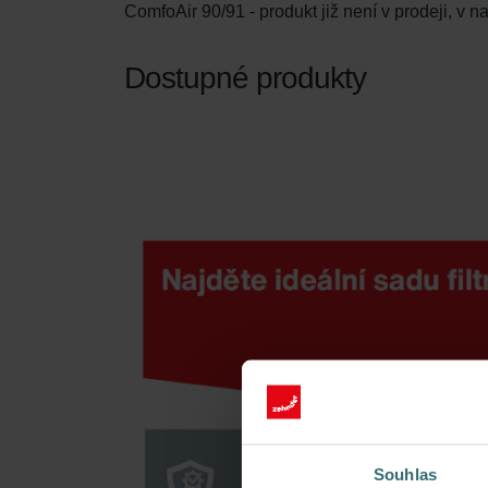
ComfoAir 90/91 - produkt již není v prodeji, v na
Dostupné produkty
Souhlas