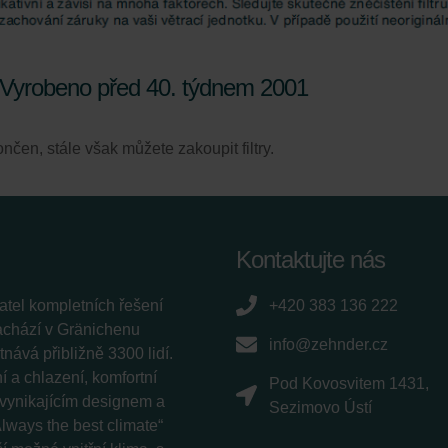
świadczenie o ochronie danych Zehnder
ivacy Policy
- Vyrobeno před 40. týdnem 2001
nčen, stále však můžete zakoupit filtry.
Kontaktujte nás
tel kompletních řešení
+420 383 136 222
nachází v Gränichenu
info@zehnder.cz
ává přibližně 3300 lidí.
 a chlazení, komfortní
Pod Kovosvitem 1431,
í vynikajícím designem a
Sezimovo Ústí
lways the best climate“