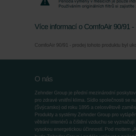
Zehnder Polska Sp. z o.o.: O
Zehnder Group UK Limited: Pr
Více informací o ComfoAir 90/91 
ComfoAir 90/91 - prodej tohoto produktu byl uko
O nás
Zehnder Group je přední mezinárodní poskytova
pro zdravé vnitřní klima. Sídlo společnosti se 
(Švýcarsko) od roku 1895 a celosvětově zaměstn
Produkty a systémy Zehnder Group pro vytápění
větrání interiérů a čištění vzduchu se vyznačuj
vysokou energetickou účinností. Pod mottem „A