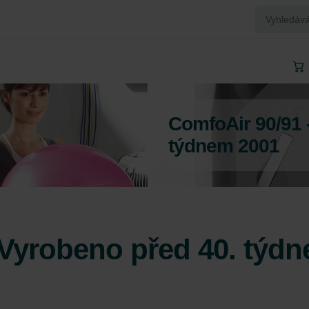
ComfoAir 90/91 
týdnem 2001
 Vyrobeno před 40. týd