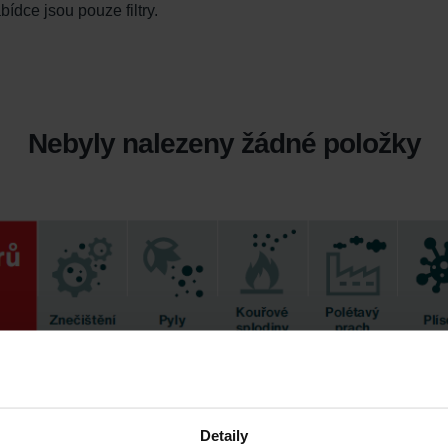
bídce jsou pouze filtry.
Nebyly nalezeny žádné položky
Detaily