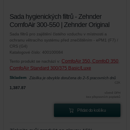
Sada hygienických filtrů - Zehnder
ComfoAir 300-550 | Zehnder Original
Sada filtrů pro zajištění čistého vzduchu v místnosti a
ochranu větracího systému před znečištěním - ePM1 (F7) /
CRS (G4)
Katalogové číslo: 400100084
ComfoAir 350, ComfoD 350
Tento produkt se nachází v:
,
ComfoAir Standard 300/375 Basic/Luxe
Skladem
Zásilka je obvykle doručena do 2–5 pracovních dnů
CZK
1,387.87
včetně DPH
bez přepravních poplatků
Přidat do košíku