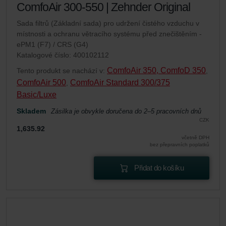
ComfoAir 300-550 | Zehnder Original
Sada filtrů (Základní sada) pro udržení čistého vzduchu v
místnosti a ochranu větracího systému před znečištěním -
ePM1 (F7) / CRS (G4)
Katalogové číslo: 400102112
ComfoAir 350, ComfoD 350
Tento produkt se nachází v:
,
ComfoAir 500
ComfoAir Standard 300/375
,
Basic/Luxe
Skladem
Zásilka je obvykle doručena do 2–5 pracovních dnů
CZK
1,635.92
včetně DPH
bez přepravních poplatků
Přidat do košíku