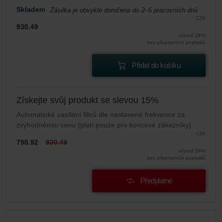
Skladem
Zásilka je obvykle doručena do 2–5 pracovních dnů
CZK
930.49
včetně DPH
bez přepravních poplatků
Přidat do košíku
Získejte svůj produkt se slevou 15%
Automatické zasílání filtrů dle nastavené frekvence za
zvýhodněnou cenu (platí pouze pro koncové zákazníky)
CZK
790.92
930.49
včetně DPH
bez přepravních poplatků
Předplatné