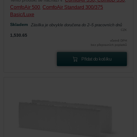
Tento produkt se nachází v:
,
ComfoAir 500
ComfoAir Standard 300/375
,
Basic/Luxe
Skladem
Zásilka je obvykle doručena do 2–5 pracovních dnů
CZK
1,530.65
včetně DPH
bez přepravních poplatků
Přidat do košíku