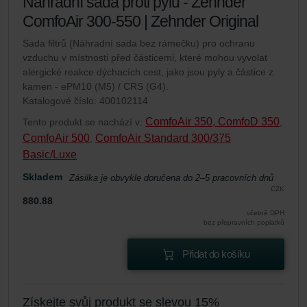
Náhradní sada proti pylu - Zehnder
ComfoAir 300-550 | Zehnder Original
Sada filtrů (Náhradní sada bez rámečku) pro ochranu
vzduchu v místnosti před částicemi, které mohou vyvolat
alergické reakce dýchacích cest, jako jsou pyly a částice z
kamen - ePM10 (M5) / CRS (G4).
Katalogové číslo: 400102114
ComfoAir 350, ComfoD 350
Tento produkt se nachází v:
,
ComfoAir 500
ComfoAir Standard 300/375
,
Basic/Luxe
Skladem
Zásilka je obvykle doručena do 2–5 pracovních dnů
CZK
880.88
včetně DPH
bez přepravních poplatků
Přidat do košíku
Získejte svůj produkt se slevou 15%