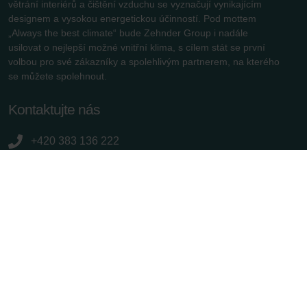
větrání interiérů a čištění vzduchu se vyznačují vynikajícím
designem a vysokou energetickou účinností. Pod mottem
„Always the best climate“ bude Zehnder Group i nadále
usilovat o nejlepší možné vnitřní klima, s cílem stát se první
volbou pro své zákazníky a spolehlivým partnerem, na kterého
se můžete spolehnout.
Kontaktujte nás
+420 383 136 222
info@zehnder.cz
Pod Kovosvitem 1431, Sezimovo Ústí
Užitečné odkazy
Kontakt
Tiráž