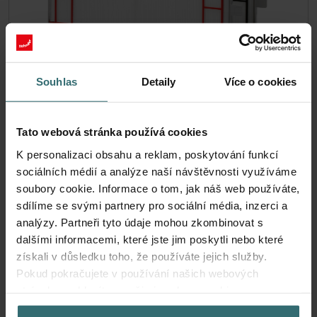
Souhlas
Detaily
Více o cookies
Základní sada ochrany proti pylu -
Zehnder ComfoAir 300-550 | Zehnder
Tato webová stránka používá cookies
Original
K personalizaci obsahu a reklam, poskytování funkcí
sociálních médií a analýze naší návštěvnosti využíváme
Sada filtrů (Základní sada) pro ochranu vzduchu v místnosti
před částicemi, které mohou vyvolat alergické reakce
soubory cookie. Informace o tom, jak náš web používáte,
dýchacích cest, jako jsou pyly a částice z kamen - ePM10
sdílíme se svými partnery pro sociální média, inzerci a
(M5) / CRS (G4).
analýzy. Partneři tyto údaje mohou zkombinovat s
Katalogové číslo: 400102111
dalšími informacemi, které jste jim poskytli nebo které
ComfoAir 350, ComfoD 350
Tento produkt se nachází v:
,
získali v důsledku toho, že používáte jejich služby.
ComfoAir 500
ComfoAir Standard 300/375
,
Pokud pokračujete v používání našich webových
Basic/Luxe
stránek, souhlasíte s našimi soubory cookie.
Skladem
Zásilka je obvykle doručena do 2–5 pracovních dnů