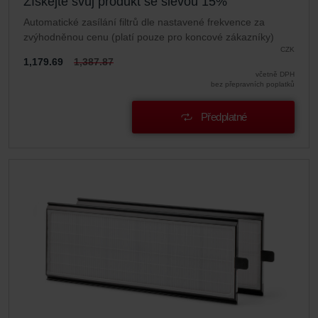
Získejte svůj produkt se slevou 15%
Automatické zasílání filtrů dle nastavené frekvence za
zvýhodněnou cenu (platí pouze pro koncové zákazníky)
CZK
1,179.69
1,387.87
včetně DPH
bez přepravních poplatků
Předplatné