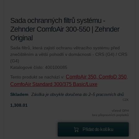
Sada ochranných filtrů systému -
Zehnder ComfoAir 300-550 | Zehnder
Original
Sada filtrů, která zajistí ochranu větracího systému před
znečištěním a větší pohodlí v domácnosti - CRS (G4) / CRS
(G4)
Katalogové číslo: 400100085
ComfoAir 350, ComfoD 350
Tento produkt se nachází v:
,
ComfoAir Standard 300/375 Basic/Luxe
Skladem
Zásilka je obvykle doručena do 2–5 pracovních dnů
CZK
1,308.01
včetně DPH
bez přepravních poplatků
Přidat do košíku