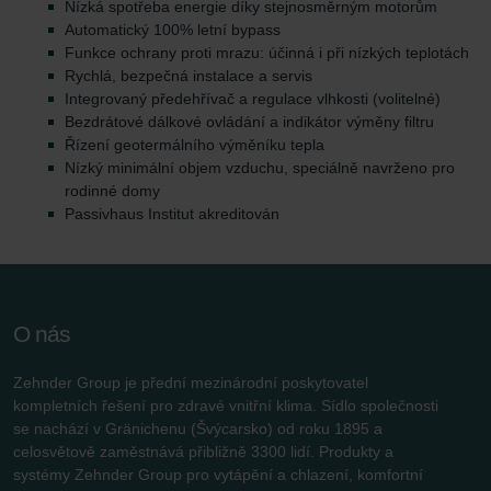
Nízká spotřeba energie díky stejnosměrným motorům
Automatický 100% letní bypass
Funkce ochrany proti mrazu: účinná i při nízkých teplotách
Rychlá, bezpečná instalace a servis
Integrovaný předehřívač a regulace vlhkosti (volitelné)
Bezdrátové dálkové ovládání a indikátor výměny filtru
Řízení geotermálního výměníku tepla
Nízký minimální objem vzduchu, speciálně navrženo pro
rodinné domy
Passivhaus Institut akreditován
O nás
Zehnder Group je přední mezinárodní poskytovatel
kompletních řešení pro zdravé vnitřní klima. Sídlo společnosti
se nachází v Gränichenu (Švýcarsko) od roku 1895 a
celosvětově zaměstnává přibližně 3300 lidí. Produkty a
systémy Zehnder Group pro vytápění a chlazení, komfortní