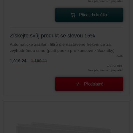
bez přepravních poplatků
Přidat do košíku
Získejte svůj produkt se slevou 15%
Automatické zasílání filtrů dle nastavené frekvence za
zvýhodněnou cenu (platí pouze pro koncové zákazníky)
CZK
1,019.24
1,199.11
včetně DPH
bez přepravních poplatků
Předplatné