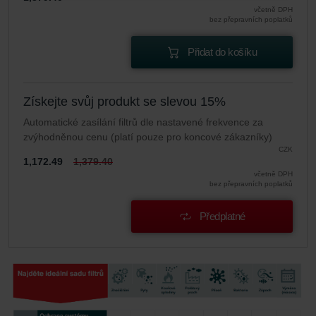
Zehnder Group Schweiz AG: Datenschutz
včetně DPH
bez přepravních poplatků
Zehnder Polska Sp. z o.o.: Oświadczenie o ochronie
danych Zehnder
Přidat do košíku
Zehnder Group UK Limited: Privacy Policy
Získejte svůj produkt se slevou 15%
Automatické zasílání filtrů dle nastavené frekvence za
zvýhodněnou cenu (platí pouze pro koncové zákazníky)
CZK
1,172.49
1,379.40
včetně DPH
bez přepravních poplatků
Předplatné