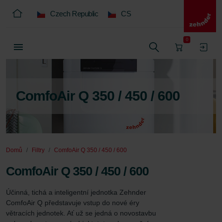
Czech Republic
CS
0
ComfoAir Q 350 / 450 / 600
Domů
Filtry
ComfoAir Q 350 / 450 / 600
ComfoAir Q 350 / 450 / 600
Účinná, tichá a inteligentní jednotka Zehnder 
ComfoAir Q představuje vstup do nové éry 
větracích jednotek. Ať už se jedná o novostavbu 