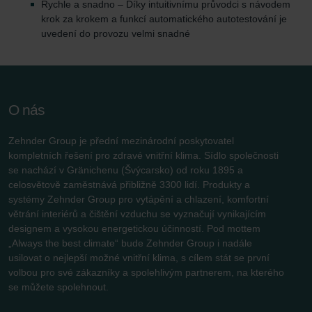
Rychle a snadno – Díky intuitivnímu průvodci s návodem
krok za krokem a funkcí automatického autotestování je
uvedení do provozu velmi snadné
O nás
Zehnder Group je přední mezinárodní poskytovatel
kompletních řešení pro zdravé vnitřní klima. Sídlo společnosti
se nachází v Gränichenu (Švýcarsko) od roku 1895 a
celosvětově zaměstnává přibližně 3300 lidí. Produkty a
systémy Zehnder Group pro vytápění a chlazení, komfortní
větrání interiérů a čištění vzduchu se vyznačují vynikajícím
designem a vysokou energetickou účinností. Pod mottem
„Always the best climate“ bude Zehnder Group i nadále
usilovat o nejlepší možné vnitřní klima, s cílem stát se první
volbou pro své zákazníky a spolehlivým partnerem, na kterého
se můžete spolehnout.