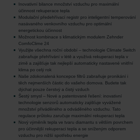
Inovativní bilance množství vzduchu pro maximální
účinnost rekuperace tepla
Modulační předehřívací registr pro inteligentní temperování
nasávaného venkovního vzduchu pro optimální
energetickou účinnost
Možnost kombinace s klimatickým modulem Zehnder
ComfoClime 24
Využijte všechna roční období – technologie Climate Switch
zabraňuje přehřívání v létě a využívá rekuperaci tepla v
zimě a zajišťuje tak nejlepší automaticky nastavené vnitřní
klima po celý rok
Naše zdokonalená koncepce filtrů zabraňuje pronikání i
těch nejmenších částic do vašeho domova. Budete tak
dýchat pouze čerstvý a čistý vzduch
Šestý smysl – Nové a patentované řešení: inovativní
technologie senzorů automaticky zajišťuje vyvážené
množství přiváděného a odváděného vzduchu. Tato
regulace průtoku zaručuje maximální rekuperaci tepla
Nový výměník tepla ve tvaru diamantu s větším povrchem
pro účinnější rekuperaci tepla a se sníženým odporem
vzduchu pro nižší spotřebu energie