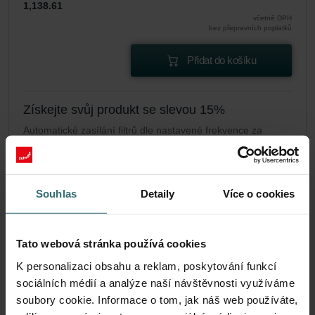
1,138.61
včetně DPH
bez přepravních poplatků
Přidat do košíku
Získejte svůj produkt se slevou 15%
Automatické zasílání filtrů dle nastavené frekvence za
zvýhodněnou cenu (platí pouze pro koncové zákazníky)
CZK
967.82
1,138.61
včetně DPH
Souhlas
Detaily
Více o cookies
bez přepravních poplatků
Předplatné
Tato webová stránka používá cookies
K personalizaci obsahu a reklam, poskytování funkcí
sociálních médií a analýze naší návštěvnosti využíváme
soubory cookie. Informace o tom, jak náš web používáte,