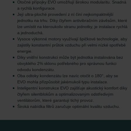
Otočné přípojky EVO umožňují širokou modularitu. Snadná
a rychlá konfigurace.
Její ultra-ploché provedení z ní činí nejkompaktnější
jednotku na trhu. Díky čtyřem antivibračním závěsům, které
lze umístit na kteroukoliv stranu jednotky, je instalace rychlá
a jednoduchá.
Vysoce výkonné motory využívají špičkové technologie, aby
zajistily konstantní průtok vzduchu při velmi nízké spotřebě
energie.
Díky vnitřní konstrukci může být jednotka instalována bez
obvyklého 2% sklonu potřebného pro správnou funkci
odvodu kondenzátu.
Oba odtoky kondenzátu lze navíc otočit o 180°, aby se
EVO mohla přizpůsobit jakémukoli typu instalace.
Inteligentní konstrukce EVO zajišťuje akustický komfort díky
čtyřem silentblokům a optimalizovaným odstředivým
ventilátorům, které garantují tichý provoz.
Široká nabídka filtrů zaručuje optimální kvalitu vzduchu.