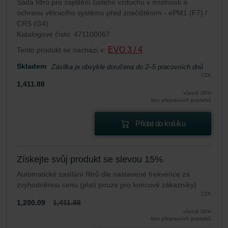
Sada filtrů pro zajištění čistého vzduchu v místnosti a
ochranu větracího systému před znečištěním - ePM1 (F7) /
CRS (G4)
Katalogové číslo: 471100067
EVO 3 / 4
Tento produkt se nachází v:
Skladem
Zásilka je obvykle doručena do 2–5 pracovních dnů
CZK
1,411.88
včetně DPH
bez přepravních poplatků
Přidat do košíku
Získejte svůj produkt se slevou 15%
Automatické zasílání filtrů dle nastavené frekvence za
zvýhodněnou cenu (platí pouze pro koncové zákazníky)
CZK
1,200.09
1,411.88
včetně DPH
bez přepravních poplatků