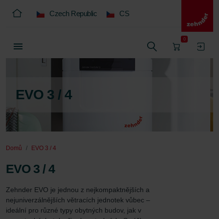
Czech Republic
CS
0
EVO 3 / 4
Domů
EVO 3 / 4
EVO 3 / 4
Zehnder EVO je jednou z nejkompaktnějších a 
nejuniverzálnějších větracích jednotek vůbec – 
ideální pro různé typy obytných budov, jak v 