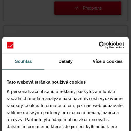
Předplatné
Souhlas
Detaily
Více o cookies
Tato webová stránka používá cookies
K personalizaci obsahu a reklam, poskytování funkcí
sociálních médií a analýze naší návštěvnosti využíváme
soubory cookie. Informace o tom, jak náš web používáte,
Sada ochranných filtrů systému –
sdílíme se svými partnery pro sociální média, inzerci a
analýzy. Partneři tyto údaje mohou zkombinovat s
Zehnder EVO3/4 | Zehnder Original
dalšími informacemi, které jste jim poskytli nebo které
Sada filtrů, která zajistí ochranu větracího systému před