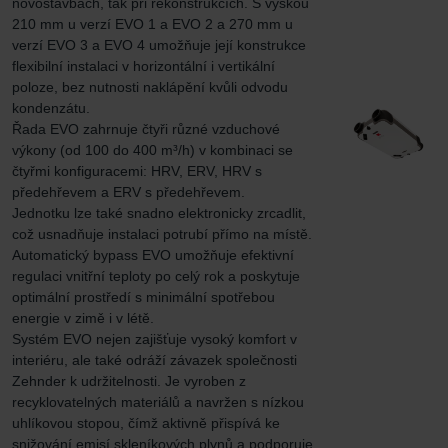
novostavbách, tak při rekonstrukcích. S výškou 
210 mm u verzí EVO 1 a EVO 2 a 270 mm u 
verzí EVO 3 a EVO 4 umožňuje její konstrukce 
flexibilní instalaci v horizontální i vertikální 
poloze, bez nutnosti naklápění kvůli odvodu 
kondenzátu.

Řada EVO zahrnuje čtyři různé vzduchové 
výkony (od 100 do 400 m³/h) v kombinaci se 
čtyřmi konfiguracemi: HRV, ERV, HRV s 
předehřevem a ERV s předehřevem.

Jednotku lze také snadno elektronicky zrcadlit, 
což usnadňuje instalaci potrubí přímo na místě.

Automatický bypass EVO umožňuje efektivní 
regulaci vnitřní teploty po celý rok a poskytuje 
optimální prostředí s minimální spotřebou 
energie v zimě i v létě.

Systém EVO nejen zajišťuje vysoký komfort v 
interiéru, ale také odráží závazek společnosti 
Zehnder k udržitelnosti. Je vyroben z 
recyklovatelných materiálů a navržen s nízkou 
uhlíkovou stopou, čímž aktivně přispívá ke 
snižování emisí skleníkových plynů a podporuje 