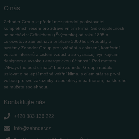
O nás
Zehnder Group je přední mezinárodní poskytovatel
kompletních řešení pro zdravé vnitřní klima. Sídlo společnosti
se nachází v Gränichenu (Švýcarsko) od roku 1895 a
celosvětově zaměstnává přibližně 3300 lidí. Produkty a
systémy Zehnder Group pro vytápění a chlazení, komfortní
větrání interiérů a čištění vzduchu se vyznačují vynikajícím
designem a vysokou energetickou účinností. Pod mottem
„Always the best climate“ bude Zehnder Group i nadále
usilovat o nejlepší možné vnitřní klima, s cílem stát se první
volbou pro své zákazníky a spolehlivým partnerem, na kterého
se můžete spolehnout.
Kontaktujte nás
+420 383 136 222
info@zehnder.cz