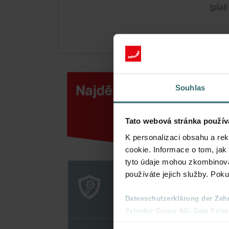
(plat
Souhlas
Tato webová stránka použív
K personalizaci obsahu a re
cookie. Informace o tom, jak
tyto údaje mohou zkombinovat
používáte jejich služby. Pok
Datenschutzerklärung der Zeh
Zehnder Group AG: Data Priva
Zehnder Group België nv/sa: Dé