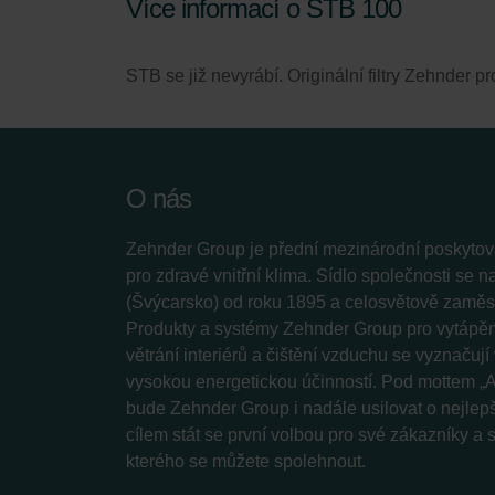
Více informací o STB 100
STB se již nevyrábí. Originální filtry Zehnder p
O nás
Zehnder Group je přední mezinárodní poskytova
pro zdravé vnitřní klima. Sídlo společnosti se 
(Švýcarsko) od roku 1895 a celosvětově zaměstn
Produkty a systémy Zehnder Group pro vytápění
větrání interiérů a čištění vzduchu se vyznačuj
vysokou energetickou účinností. Pod mottem „A
bude Zehnder Group i nadále usilovat o nejlepš
cílem stát se první volbou pro své zákazníky a
kterého se můžete spolehnout.