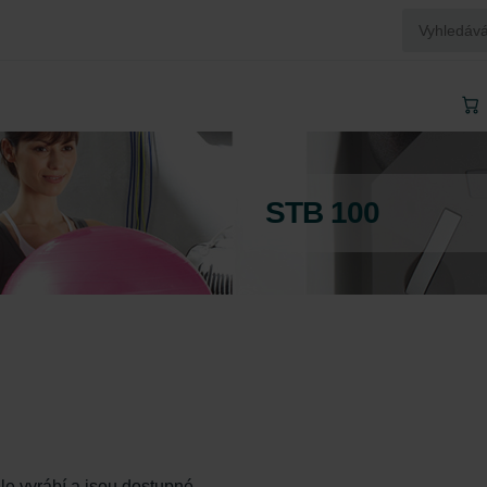
STB 100
ále vyrábí a jsou dostupné.