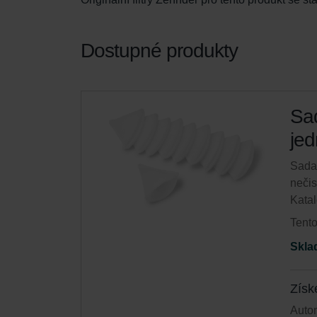
Dostupné produkty
Sad
jed
Sada 
neči
Katal
Tento
Skla
Získ
Autom