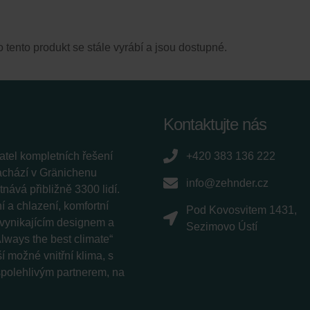
ro tento produkt se stále vyrábí a jsou dostupné.
Kontaktujte nás
tel kompletních řešení
+420 383 136 222
nachází v Gränichenu
info@zehnder.cz
ává přibližně 3300 lidí.
 a chlazení, komfortní
Pod Kovosvitem 1431,
í vynikajícím designem a
Sezimovo Ústí
lways the best climate“
í možné vnitřní klima, s
 spolehlivým partnerem, na