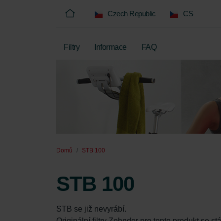
Czech Republic
CS
Filtry
Informace
FAQ
Domů
STB 100
STB 100
STB se již nevyrábí.

Originální filtry Zehnder pro tento produkt se st