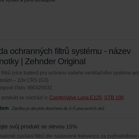
a ochranných filtrů systému - název
notky | Zehnder Original
filtrů (více balení) pro ochranu vašeho ventilačního systému pro
stotám – 10x CRS (G3)
ogové číslo: 990320031
 produkt se nachází v:
ComfoValve Luna E125
,
STB 100
dem
Zásilka je obvykle doručena do 2–5 pracovních dnů
ejte svůj produkt se slevou 15%
atické zasílání filtrů dle nastavené frekvence za zvýhodněnou