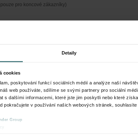
í pouze pro koncové zákazníky)
Detaily
á cookies
klam, poskytování funkcí sociálních médií a analýze naší návšt
 náš web používáte, sdílíme se svými partnery pro sociální média
 s dalšími informacemi, které jste jim poskytli nebo které získa
ud pokračujete v používání našich webových stránek, souhlasíte
nder Group
cy
clarations de confidentialité