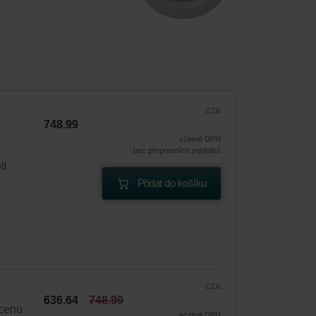
CZK
748.99
včetně DPH
bez přepravních poplatků
ti
Přidat do košíku
CZK
636.64
748.99
 cenu
včetně DPH