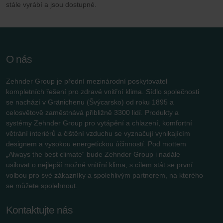
stále vyrábí a jsou dostupné.
Zehnder Polska Sp. z o.o.: Oświadczenie o ochronie
danych Zehnder
Zehnder Group UK Limited: Privacy Policy
O nás
Zehnder Group je přední mezinárodní poskytovatel
kompletních řešení pro zdravé vnitřní klima. Sídlo společnosti
se nachází v Gränichenu (Švýcarsko) od roku 1895 a
celosvětově zaměstnává přibližně 3300 lidí. Produkty a
systémy Zehnder Group pro vytápění a chlazení, komfortní
větrání interiérů a čištění vzduchu se vyznačují vynikajícím
designem a vysokou energetickou účinností. Pod mottem
„Always the best climate“ bude Zehnder Group i nadále
usilovat o nejlepší možné vnitřní klima, s cílem stát se první
volbou pro své zákazníky a spolehlivým partnerem, na kterého
se můžete spolehnout.
Kontaktujte nás