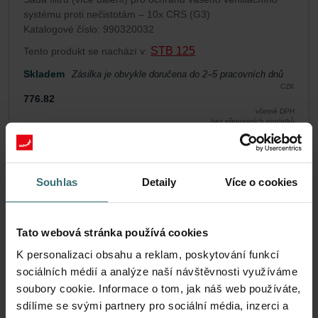
systému proti nečistotám – 10x CRS (G3)
Katalogové číslo: 990320032
STB 125
Tento produkt se nachází v:
Skladem
Zásilka je obvykle doručena do 2–5 pracovních dnů
CZK
776.82
včetně DPH
bez přepravních poplatků
Přidat do košíku
Souhlas
Detaily
Více o cookies
Získejte svůj produkt se slevou 15%
Automatické zasílání filtrů dle nastavené frekvence za
Tato webová stránka používá cookies
zvýhodněnou cenu (platí pouze pro koncové zákazníky)
CZK
K personalizaci obsahu a reklam, poskytování funkcí
660.30
776.82
sociálních médií a analýze naší návštěvnosti využíváme
včetně DPH
bez přepravních poplatků
soubory cookie. Informace o tom, jak náš web používáte,
sdílíme se svými partnery pro sociální média, inzerci a