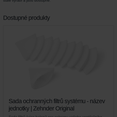
stále vyrábí a jsou dostupné.
Dostupné produkty
Sada ochranných filtrů systému - název
jednotky | Zehnder Original
Sada filtrů (více balení) pro ochranu vašeho ventilačního