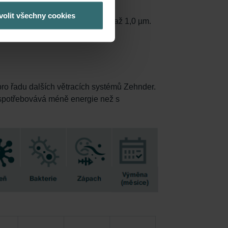
volit všechny cookies
méně 90 % částic o velikosti 0,3 až 1,0 µm.
pro řadu dalších větracích systémů Zehnder.
try spotřebovává méně energie než s