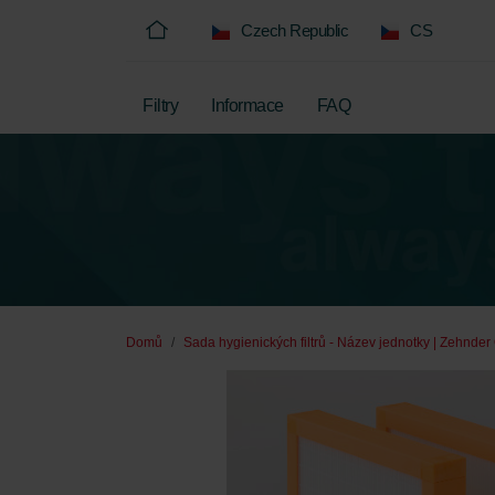
Czech Republic
CS
Filtry
Informace
FAQ
Domů
Sada hygienických filtrů - Název jednotky | Zehnder 