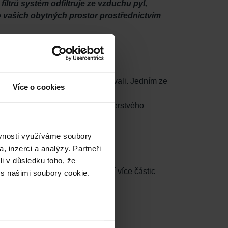
iltrů systém odfiltruje ze vzduchu pyl,
do vašich obytných prostor prostřednictvím
 svůj větrací systém řádně udržovali. Jedním ze
Více o cookies
ltry.
h, plísně a dokonce i bakterie, z čerstvého
 užívat si hygienický domov.
ěvnosti využíváme soubory
, inzerci a analýzy. Partneři
li v důsledku toho, že
e povrchová plocha, která zachytí více částic
 s našimi soubory cookie.
něny.