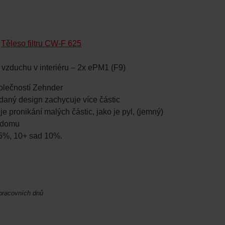
:
Těleso filtru CW-F 625
o vzduchu v interiéru – 2x ePM1 (F9)
společností Zehnder
kládaný design zachycuje více částic
uje pronikání malých částic, jako je pyl, (jemný)
o domu
 5%, 10+ sad 10%.
 pracovních dnů