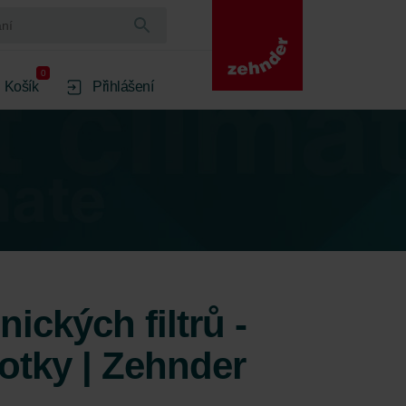
0
Košík
Přihlášení
ických filtrů -
otky | Zehnder