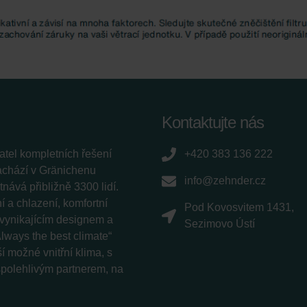
Kontaktujte nás
tel kompletních řešení
+420 383 136 222
nachází v Gränichenu
info@zehnder.cz
ává přibližně 3300 lidí.
 a chlazení, komfortní
Pod Kovosvitem 1431,
í vynikajícím designem a
Sezimovo Ústí
lways the best climate“
í možné vnitřní klima, s
 spolehlivým partnerem, na