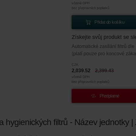
včetně DPH
bez přepravních poplatků
Přidat do košíku
Získejte svůj produkt se 
Automatické zasílání filtrů d
(platí pouze pro koncové záka
CZK
2,039.52
2,399.43
včetně DPH
bez přepravních poplatků
Předplatné
hygienických filtrů - Název jednotky |