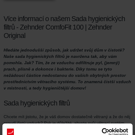
Více informací o našem Sada hygienických
filtrů - Zehnder ComfoFit 100 | Zehnder
Original
Hledáte jednodušší způsob, jak udržet svůj dům v čistotě?
Naše sada hygienických filtrů je navržena tak, aby vám
pomohla. Jak? Tím, že ze vzduchu odfiltruje pyl, (jemný)
prach, plísně a dokonce i bakterie. Díky tomu se tyto
nežádoucí částice nedostanou do vašich obytných prostor
prostřednictvím větracího systému. To znamená čistší vzduch
v místnosti, a tedy hygieničtější domov!
Sada hygienických filtrů
Chcete mít jistotu, že je váš domov dostatečně větraný a že do něj
proudí čistý vzduch? Pak je důležité, abyste svůj větrací systém
řádně udržovali. Jedním ze způsobů, jak toho dosáhnout, je