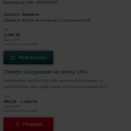
Katalogové číslo: 400100180
Skladem:
Skladem
Zásilka je obvykle doručena do 2–5 pracovních dnů
CZK
1,156.76
včetně DPH
bez přepravních poplatků
Přidat do košíku
Získejte svůj produkt se slevou 15%
Automatické zasílání filtrů dle nastavené frekvence za
zvýhodněnou cenu (platí pouze pro koncové zákazníky)
CZK
983.25
1,156.76
včetně DPH
bez přepravních poplatků
Předplatné