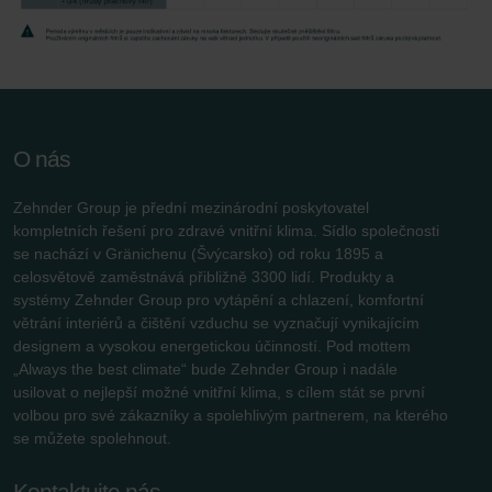
O nás
Zehnder Group je přední mezinárodní poskytovatel
kompletních řešení pro zdravé vnitřní klima. Sídlo společnosti
se nachází v Gränichenu (Švýcarsko) od roku 1895 a
celosvětově zaměstnává přibližně 3300 lidí. Produkty a
systémy Zehnder Group pro vytápění a chlazení, komfortní
větrání interiérů a čištění vzduchu se vyznačují vynikajícím
designem a vysokou energetickou účinností. Pod mottem
„Always the best climate“ bude Zehnder Group i nadále
usilovat o nejlepší možné vnitřní klima, s cílem stát se první
volbou pro své zákazníky a spolehlivým partnerem, na kterého
se můžete spolehnout.
Kontaktujte nás