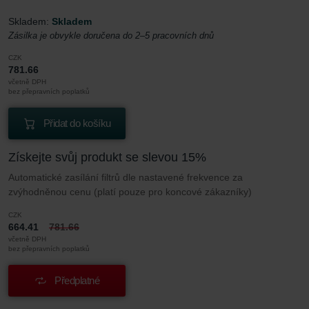
Skladem:
Skladem
Zásilka je obvykle doručena do 2–5 pracovních dnů
CZK
781.66
včetně DPH
bez přepravních poplatků
Přidat do košíku
Získejte svůj produkt se slevou 15%
Automatické zasílání filtrů dle nastavené frekvence za
zvýhodněnou cenu (platí pouze pro koncové zákazníky)
CZK
664.41
781.66
včetně DPH
bez přepravních poplatků
Předplatné