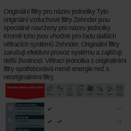
Zehnder Group Sales International: Privacy Policy
Originální filtry pro název jednotky Tyto
Zehnder Group Schweiz AG: Datenschutz
Zehnder Polska Sp. z o.o.: Oświadczenie o ochronie
originální vzduchové filtry Zehnder jsou
danych Zehnder
speciálně navrženy pro název jednotky.
Zehnder Group UK Limited: Privacy Policy
Kromě toho jsou vhodné pro řadu dalších
větracích systémů Zehnder. Originální filtry
zaručují efektivní provoz systému a zajišťují
delší životnost. Větrací jednotka s originálními
filtry spotřebovává méně energie než s
neoriginálními filtry.