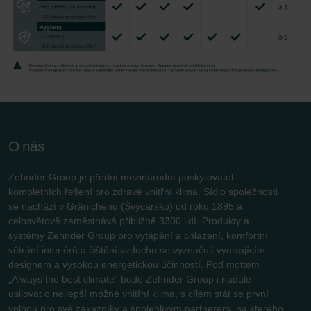
O nás
Zehnder Group je přední mezinárodní poskytovatel
kompletních řešení pro zdravé vnitřní klima. Sídlo společnosti
se nachází v Gränichenu (Švýcarsko) od roku 1895 a
celosvětově zaměstnává přibližně 3300 lidí. Produkty a
systémy Zehnder Group pro vytápění a chlazení, komfortní
větrání interiérů a čištění vzduchu se vyznačují vynikajícím
designem a vysokou energetickou účinností. Pod mottem
„Always the best climate“ bude Zehnder Group i nadále
usilovat o nejlepší možné vnitřní klima, s cílem stát se první
volbou pro své zákazníky a spolehlivým partnerem, na kterého