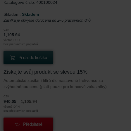
Katalogové číslo: 400100024
Skladem:
Skladem
Zásilka je obvykle doručena do 2–5 pracovních dnů
CZK
1,105.94
včetně DPH
bez přepravních poplatků
Přidat do košíku
Získejte svůj produkt se slevou 15%
Automatické zasílání filtrů dle nastavené frekvence za
zvýhodněnou cenu (platí pouze pro koncové zákazníky)
CZK
940.05
1,105.94
včetně DPH
bez přepravních poplatků
Předplatné