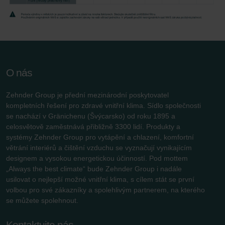
O nás
Zehnder Group je přední mezinárodní poskytovatel
kompletních řešení pro zdravé vnitřní klima. Sídlo společnosti
se nachází v Gränichenu (Švýcarsko) od roku 1895 a
celosvětově zaměstnává přibližně 3300 lidí. Produkty a
systémy Zehnder Group pro vytápění a chlazení, komfortní
větrání interiérů a čištění vzduchu se vyznačují vynikajícím
designem a vysokou energetickou účinností. Pod mottem
„Always the best climate“ bude Zehnder Group i nadále
usilovat o nejlepší možné vnitřní klima, s cílem stát se první
volbou pro své zákazníky a spolehlivým partnerem, na kterého
se můžete spolehnout.
Kontaktujte nás