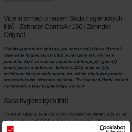
Více informací o našem Sada hygienických
filtrů - Zehnder ComfoAir 160 | Zehnder
Original
Hledáte jednodušší způsob, jak udržet svůj dům v čistotě?
Naše sada hygienických filtrů je navržena tak, aby vám
pomohla. Jak? Tím, že ze vzduchu odfiltruje pyl, (jemný)
prach, plísně a dokonce i bakterie. Díky tomu se tyto
nežádoucí částice nedostanou do vašich obytných prostor
prostřednictvím větracího systému. To znamená čistší vzduch
v místnosti, a tedy hygieničtější domov!
Sada hygienických filtrů
Chcete mít jistotu, že je váš domov dostatečně větraný a že do něj
proudí čistý vzduch? Pak je důležité, abyste svůj větrací systém
řádně udržovali. Jedním ze způsobů, jak toho dosáhnout, je