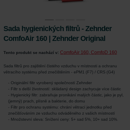
Sada hygienických filtrů - Zehnder
ComfoAir 160 | Zehnder Original
ComfoAir 160, ComfoD 160
Tento produkt se nachází v:
Sada filtrů pro zajištění čistého vzduchu v místnosti a ochranu
větracího systému před znečištěním - ePM1 (F7) / CRS (G4)
- Originální filtr vyrobený společností Zehnder
- Filtr s delší životností: skládaný design zachycuje více částic
- Hygienický filtr: zabraňuje pronikání malých částic, jako je pyl,
(jemný) prach, plísně a bakterie, do domu
- Filtr pro ochranu systému: chrání větrací jednotku před
znečišťováním ze vzduchu odváděného z vašich místností
- Množstevní sleva: Snížení ceny: 5+ sad 5%, 10+ sad 10%.