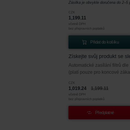
Zásilka je obvykle doručena do 2–5
CZK
1,199.11
včetně DPH
bez přepravních poplatků
Přidat do košíku
Získejte svůj produkt se 
Automatické zasílání filtrů d
(platí pouze pro koncové záka
CZK
1,019.24
1,199.11
včetně DPH
bez přepravních poplatků
Předplatné