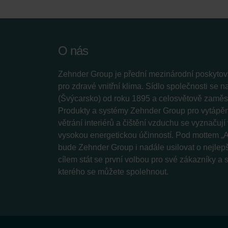
O nás
Zehnder Group je přední mezinárodní poskytova
pro zdravé vnitřní klima. Sídlo společnosti se 
(Švýcarsko) od roku 1895 a celosvětově zaměstn
Produkty a systémy Zehnder Group pro vytápění
větrání interiérů a čištění vzduchu se vyznačuj
vysokou energetickou účinností. Pod mottem „A
bude Zehnder Group i nadále usilovat o nejlepš
cílem stát se první volbou pro své zákazníky a
kterého se můžete spolehnout.