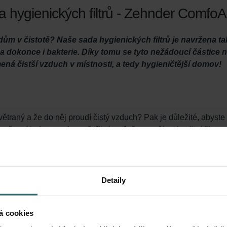
hygienických filtrů - Zehnder ComfoAi
dům v čistotě? Naše sada hygienických filtrů je navržena t
ně a dokonce i bakterie. Díky tomu se tyto nežádoucí částic
ná čistší vzduch v místnosti, a tedy hygieničtější domov!
větraný a že do něj proudí čistý vzduch? Pak je důležité, abyste
větrací jednotce alespoň třikrát ročně a používat kvalitní filtry.
hygienický filtr zajišťuje zdravý a čistý vzduch v interiéru tím, ž
venkovního vzduchu dříve, než se dostane do vašich obytných pros
vý venkovní vzduch.
y filtrů) navíc zabraňuje tomu, aby se ve vaší větrací jednotce 
Detaily
e životnost vašeho systému, jednotka zůstává tichá a snižuje 
á cookies