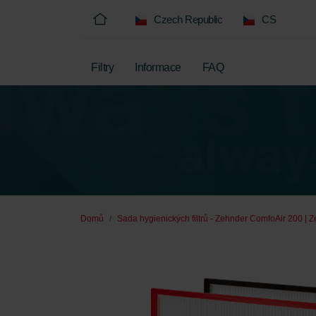
Czech Republic
CS
Filtry
Informace
FAQ
Domů
Sada hygienických filtrů - Zehnder ComfoAir 200 | Z