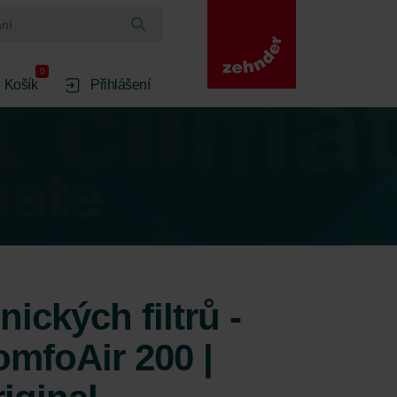
0
Košík
Přihlášení
ických filtrů -
mfoAir 200 |