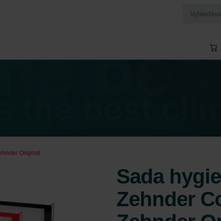
ehnder Original
Sada hygien
Zehnder Co