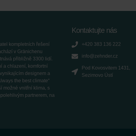
Kontaktujte nás
tel kompletních řešení
+420 383 136 222
nachází v Gränichenu
info@zehnder.cz
ává přibližně 3300 lidí.
 a chlazení, komfortní
Pod Kovosvitem 1431,
í vynikajícím designem a
Sezimovo Ústí
lways the best climate“
í možné vnitřní klima, s
 spolehlivým partnerem, na