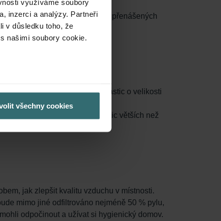
ěvnosti využíváme soubory
, inzerci a analýzy. Partneři
ovou plochu, zachycuje více částic přenášených
li v důsledku toho, že
 s našimi soubory cookie.
 je odstraněno nejméně 50 % částic o velikosti
volit všechny cookies
 je odstraněno nejméně 60 % částic větších než
bem, jak zlepšit kvalitu vzduchu v místnosti.
 bude mimo jiné odfiltrováno nejméně 50 % pylu,
 mohli odpočinout a užívat si hygienický domov.