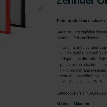
Zehnder Or
Tento produkt se nachází v
Sada filtrů pro zajištění čist
systému před znečištěním - e
- Originální filtr vyrobený 
- Filtr s delší životností: s
- Hygienický filtr: zabraňuje
prach, plísně a bakterie, d
- Filtr pro ochranu systému
vzduchu odváděného z vaši
- Množstevní sleva: Snížen
Katalogové číslo: 400100013
Skladem:
Skladem