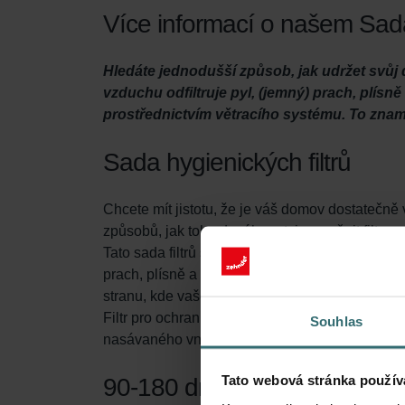
Více informací o našem Sada 
Hledáte jednodušší způsob, jak udržet svůj 
vzduchu odfiltruje pyl, (jemný) prach, plís
prostřednictvím větracího systému. To zname
Sada hygienických filtrů
Chcete mít jistotu, že je váš domov dostatečně 
způsobů, jak toho dosáhnout, je vyměnit filtry ve 
Tato sada filtrů slouží ke dvěma účelům. Za prvé, 
prach, plísně a dokonce i bakterie, z čerstvého 
stranu, kde vaše větrací jednotka nasává čerst
Filtr pro ochranu systému (je součástí této sad
Souhlas
nasávaného vnitřního vzduchu. Tím se prodlužuj
Tato webová stránka použív
90-180 dní ochrany