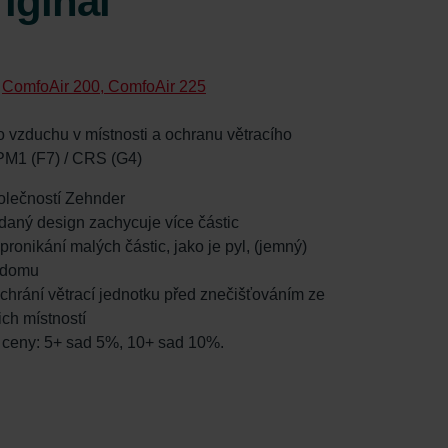
iginal
:
ComfoAir 200, ComfoAir 225
ého vzduchu v místnosti a ochranu větracího
PM1 (F7) / CRS (G4)
společností Zehnder
kládaný design zachycuje více částic
 pronikání malých částic, jako je pyl, (jemný)
o domu
: chrání větrací jednotku před znečišťováním ze
ch místností
í ceny: 5+ sad 5%, 10+ sad 10%.