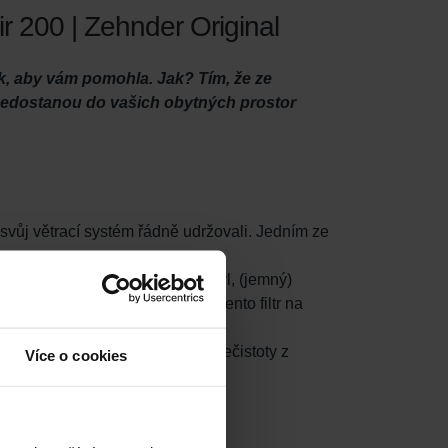
r 200 | Zehnder Original
ak, aby vám pomohla. Jak? Tím, že ze
e nedostanou do vašich obytných prostor
 svůj větrací systém řádně udržovali. Jedním ze
e filtruje malé částice, jako je pyl, (jemný)
tor. Je důležité nainstalovat tento filtr na
Zehnder ComfoAir 200 hromadily nečistoty z
Více o cookies
se spotřeba energie.