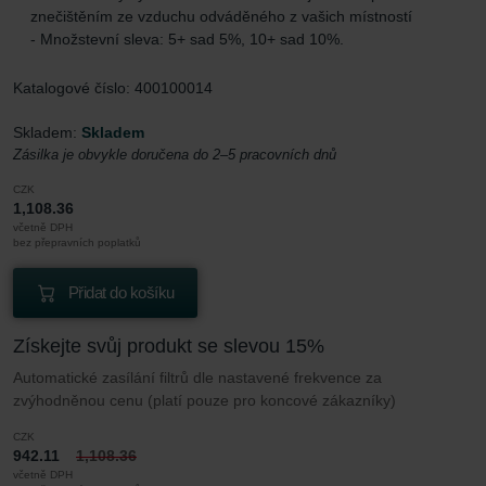
znečištěním ze vzduchu odváděného z vašich místností
- Množstevní sleva: 5+ sad 5%, 10+ sad 10%.
Katalogové číslo: 400100014
Skladem:
Skladem
Zásilka je obvykle doručena do 2–5 pracovních dnů
CZK
1,108.36
včetně DPH
bez přepravních poplatků
Přidat do košíku
Získejte svůj produkt se slevou 15%
Automatické zasílání filtrů dle nastavené frekvence za
zvýhodněnou cenu (platí pouze pro koncové zákazníky)
CZK
942.11
1,108.36
včetně DPH