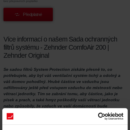
bez přepravních poplatků
Předplatné
Více informací o našem Sada ochranných
filtrů systému - Zehnder ComfoAir 200 |
Zehnder Original
Se sadou filtrů System Protection získáte přesně to, co
potřebujete, aby byl váš ventilační systém tichý a odolný a
váš domov pohodlný. Hrubé částice ve vzduchu jsou
odfiltrovány ještě před vstupem vzduchu do místnosti nebo
větrací jednotky. Tím se zabrání tomu, aby částice, jako je
písek a prach, a také hmyz poškodily vaši větrací jednotku
nebo způsobily, že vzduch ve vaší domácnosti bude
nepříjemný.
Sada filtrů pro ochranu systému