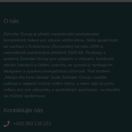
O nás
Zehnder Group je přední mezinárodní poskytovatel
kompletních řešení pro zdravé vnitřní klima. Sídlo společnosti
se nachází v Gränichenu (Švýcarsko) od roku 1895 a
celosvětově zaměstnává přibližně 3300 lidí. Produkty a
systémy Zehnder Group pro vytápění a chlazení, komfortní
větrání interiérů a čištění vzduchu se vyznačují vynikajícím
designem a vysokou energetickou účinností. Pod mottem
„Always the best climate“ bude Zehnder Group i nadále
usilovat o nejlepší možné vnitřní klima, s cílem stát se první
volbou pro své zákazníky a spolehlivým partnerem, na kterého
se můžete spolehnout.
Kontaktujte nás
+420 383 136 222