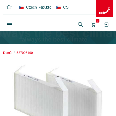
Czech Republic
CS
0
Domů
527005190