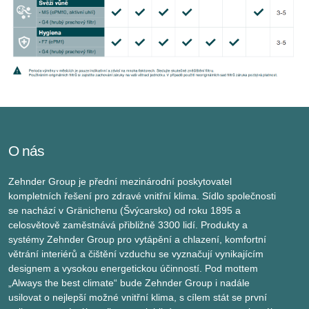
O nás
Zehnder Group je přední mezinárodní poskytovatel
kompletních řešení pro zdravé vnitřní klima. Sídlo společnosti
se nachází v Gränichenu (Švýcarsko) od roku 1895 a
celosvětově zaměstnává přibližně 3300 lidí. Produkty a
systémy Zehnder Group pro vytápění a chlazení, komfortní
větrání interiérů a čištění vzduchu se vyznačují vynikajícím
designem a vysokou energetickou účinností. Pod mottem
„Always the best climate“ bude Zehnder Group i nadále
usilovat o nejlepší možné vnitřní klima, s cílem stát se první