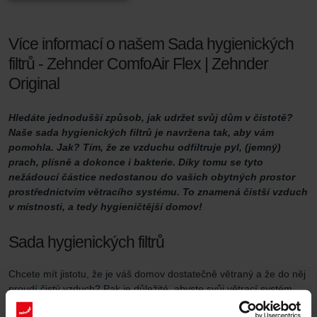
Více informací o našem Sada hygienických
filtrů - Zehnder ComfoAir Flex | Zehnder
Original
Hledáte jednodušší způsob, jak udržet svůj dům v čistotě?
Naše sada hygienických filtrů je navržena tak, aby vám
pomohla. Jak? Tím, že ze vzduchu odfiltruje pyl, (jemný)
prach, plísně a dokonce i bakterie. Díky tomu se tyto
nežádoucí částice nedostanou do vašich obytných prostor
prostřednictvím větracího systému. To znamená čistší vzduch
v místnosti, a tedy hygieničtější domov!
Sada hygienických filtrů
Chcete mít jistotu, že je váš domov dostatečně větraný a že do něj
proudí čistý vzduch? Pak je důležité, abyste svůj větrací systém
řádně udržovali. Jedním ze způsobů, jak toho dosáhnout, je