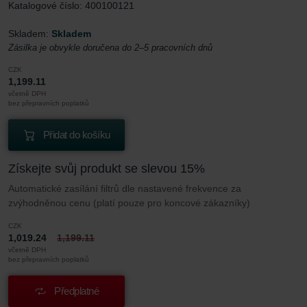
Katalogové číslo: 400100121
Skladem:
Skladem
Zásilka je obvykle doručena do 2–5 pracovních dnů
CZK
1,199.11
včetně DPH
bez přepravních poplatků
Přidat do košíku
Získejte svůj produkt se slevou 15%
Automatické zasílání filtrů dle nastavené frekvence za
zvýhodněnou cenu (platí pouze pro koncové zákazníky)
CZK
1,019.24
1,199.11
včetně DPH
bez přepravních poplatků
Předplatné