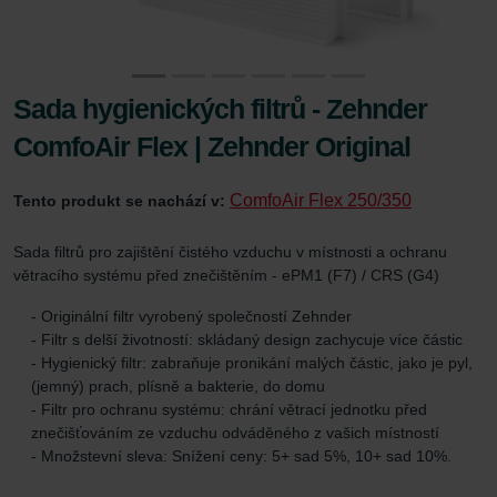
Sada hygienických filtrů - Zehnder
ComfoAir Flex | Zehnder Original
ComfoAir Flex 250/350
Tento produkt se nachází v:
Sada filtrů pro zajištění čistého vzduchu v místnosti a ochranu
větracího systému před znečištěním - ePM1 (F7) / CRS (G4)
- Originální filtr vyrobený společností Zehnder
- Filtr s delší životností: skládaný design zachycuje více částic
- Hygienický filtr: zabraňuje pronikání malých částic, jako je pyl,
(jemný) prach, plísně a bakterie, do domu
- Filtr pro ochranu systému: chrání větrací jednotku před
znečišťováním ze vzduchu odváděného z vašich místností
- Množstevní sleva: Snížení ceny: 5+ sad 5%, 10+ sad 10%.