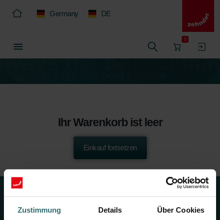
Germany
DE
0
Ihr Warenkorb ist leer
Einkauf fortsetzen
Über uns
Zustimmung
Details
Über Cookies