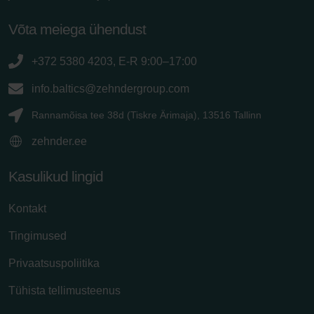
Võta meiega ühendust
+372 5380 4203, E-R 9:00–17:00
info.baltics@zehndergroup.com
Rannamõisa tee 38d (Tiskre Ärimaja), 13516 Tallinn
zehnder.ee
Kasulikud lingid
Kontakt
Tingimused
Privaatsuspoliitika
Tühista tellimusteenus