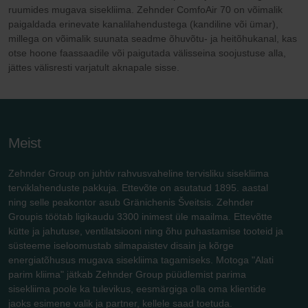
ruumides mugava sisekliima. Zehnder ComfoAir 70 on võimalik
paigaldada erinevate kanalilahendustega (kandiline või ümar),
millega on võimalik suunata seadme õhuvõtu- ja heitõhukanal, kas
otse hoone faassaadile või paigutada välisseina soojustuse alla,
jättes välisresti varjatult aknapale sisse.
Meist
Zehnder Group on juhtiv rahvusvaheline tervisliku sisekliima
terviklahenduste pakkuja. Ettevõte on asutatud 1895. aastal
ning selle peakontor asub Gränichenis Šveitsis. Zehnder
Groupis töötab ligikaudu 3300 inimest üle maailma. Ettevõtte
kütte ja jahutuse, ventilatsiooni ning õhu puhastamise tooteid ja
süsteeme iseloomustab silmapaistev disain ja kõrge
energiatõhusus mugava sisekliima tagamiseks. Motoga "Alati
parim kliima" jätkab Zehnder Group püüdlemist parima
sisekliima poole ka tulevikus, eesmärgiga olla oma klientide
jaoks esimene valik ja partner, kellele saad toetuda.