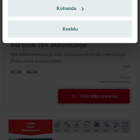
KM-ga
Kohanda
ilma transpordikuluta
Lisa ostukorvi
Keeldu
Saa toode 15% allahindlusega
Telli tellimusteenus ja osta automaatselt kindla intervalliga!
(Pakkumine eraklientidele)
EUR
31.20
36.70
KM-ga
ilma transpordikuluta
Osta tellimusteenus