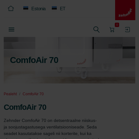
Estonia
ET
0
ComfoAir 70
Pealeht
ComfoAir 70
ComfoAir 70
Zehnder ComfoAir 70 on detsentraalne niiskus- 
ja soojustagastusega ventilatsiooniseade. Seda 
seadet kasutatakse sageli nii korterite, kui ka 