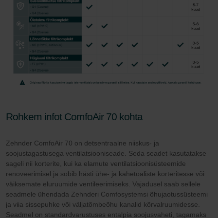
Rohkem infot ComfoAir 70 kohta
Zehnder ComfoAir 70 on detsentraalne niiskus- ja
soojustagastusega ventilatsiooniseade. Seda seadet kasutatakse
sageli nii korterite, kui ka elamute ventilatsioonisüsteemide
renoveerimisel ja sobib hästi ühe- ja kahetoaliste korteritesse või
väiksemate eluruumide ventileerimiseks. Vajadusel saab sellele
seadmele ühendada Zehnderi Comfosystemsi õhujaotussüsteemi
ja viia sissepuhke või väljatõmbeõhu kanalid kõrvalruumidesse.
Seadmel on standardvarustuses entalpia soojusvaheti, tagamaks