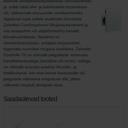
elamute ventilatsioonisüsteemide renoveerimisel 
ja  sobib hästi ühe- ja kahetoaliste korteritesse 
või  väiksemate eluruumide ventileerimiseks. 
Vajadusel saab sellele seadmele ühendada 
Zehnderi Comfosystemsi õhujaotussüsteemi ja 
viia sissepuhke või väljatõmbeõhu kanalid 
kõrvalruumidesse. Seadmel on 
standardvarustuses  entalpia soojusvaheti, 
tagamaks ruumides mugava sisekliima. Zehnder 
ComfoAir 70 on võimalik paigaldada  erinevate 
kanalilahendustega (kandiline või ümar), millega 
on võimalik suunata seadme õhuvõtu- ja 
heitõhukanal, kas otse hoone faassaadile või 
paigutada välisseina soojustuse alla, jättes 
välisresti varjatult aknapale sisse.
Saadaolevad tooted