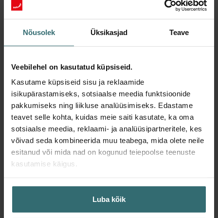
Nõusolek
Üksikasjad
Teave
Veebilehel on kasutatud küpsiseid.
Kasutame küpsiseid sisu ja reklaamide
isikupärastamiseks, sotsiaalse meedia funktsioonide
pakkumiseks ning liikluse analüüsimiseks. Edastame
teavet selle kohta, kuidas meie saiti kasutate, ka oma
Filtrikomplekt Coarse 60% (G4) + ePM1
sotsiaalse meedia, reklaami- ja analüüsipartneritele, kes
50% (F7)
võivad seda kombineerida muu teabega, mida olete neile
Komplekti kuulub 1 x Coarse 60% (G4) ja 1 x ePM1 50%
esitanud või mida nad on kogunud teiepoolse teenuste
(F7) filter.
kasutamise käigus.
Artikli number: 527005190
ComfoAir 70
Need filtrid sobivad järgmistele toodetele::
Luba kõik
Laos puudub
Praegu pole saadaval
EUR
36.70