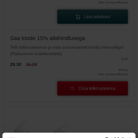
ilma transpordikuluta
Lisa ostukorvi
Saa toode 15% allahindlusega
Telli tellimusteenus ja osta automaatselt kindla intervalliga!
(Pakkumine eraklientidele)
EUR
28.30
33.29
KM-ga
ilma transpordikuluta
Osta tellimusteenus