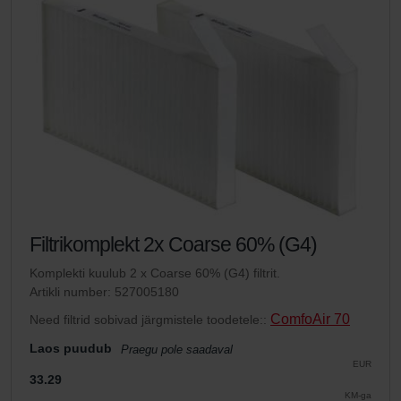
Filtrikomplekt 2x Coarse 60% (G4)
Komplekti kuulub 2 x Coarse 60% (G4) filtrit.
Artikli number: 527005180
ComfoAir 70
Need filtrid sobivad järgmistele toodetele::
Laos puudub
Praegu pole saadaval
EUR
33.29
KM-ga