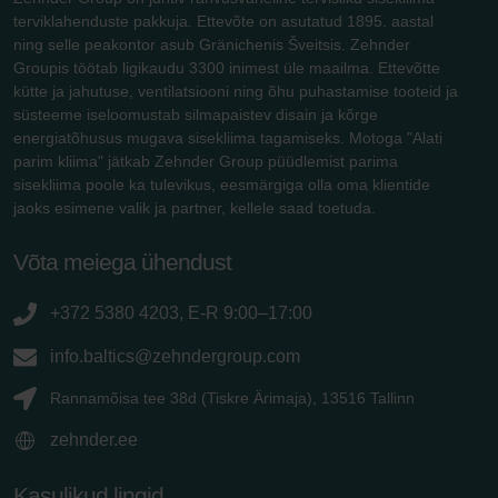
terviklahenduste pakkuja. Ettevõte on asutatud 1895. aastal
ning selle peakontor asub Gränichenis Šveitsis. Zehnder
Groupis töötab ligikaudu 3300 inimest üle maailma. Ettevõtte
kütte ja jahutuse, ventilatsiooni ning õhu puhastamise tooteid ja
süsteeme iseloomustab silmapaistev disain ja kõrge
energiatõhusus mugava sisekliima tagamiseks. Motoga "Alati
parim kliima" jätkab Zehnder Group püüdlemist parima
sisekliima poole ka tulevikus, eesmärgiga olla oma klientide
jaoks esimene valik ja partner, kellele saad toetuda.
Võta meiega ühendust
+372 5380 4203, E-R 9:00–17:00
info.baltics@zehndergroup.com
Rannamõisa tee 38d (Tiskre Ärimaja), 13516 Tallinn
zehnder.ee
Kasulikud lingid