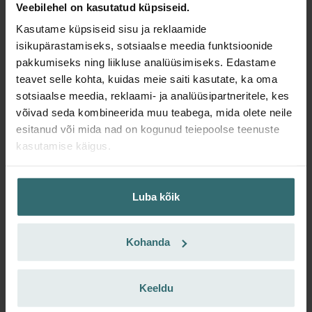
Veebilehel on kasutatud küpsiseid.
ComfoAir Flex | Zehnder Original
Kasutame küpsiseid sisu ja reklaamide
Filtrikomplekt kaitseb teie ventilatsioonisüsteemi mustuse
isikupärastamiseks, sotsiaalse meedia funktsioonide
eest ja pakub täiendavat kodust mugavust - CRS (G4) /
pakkumiseks ning liikluse analüüsimiseks. Edastame
CRS (G4)
teavet selle kohta, kuidas meie saiti kasutate, ka oma
Artikli number: 400100122
sotsiaalse meedia, reklaami- ja analüüsipartneritele, kes
ComfoAir Flex
Need filtrid sobivad järgmistele toodetele::
võivad seda kombineerida muu teabega, mida olete neile
Laos puudub
Praegu pole saadaval
esitanud või mida nad on kogunud teiepoolse teenuste
EUR
kasutamise käigus.
47.06
KM-ga
ilma transpordikuluta
Luba kõik
Lisa ostukorvi
Kohanda
Saa toode 15% allahindlusega
Telli tellimusteenus ja osta automaatselt kindla intervalliga!
(Pakkumine eraklientidele)
Keeldu
EUR
40.00
47.06