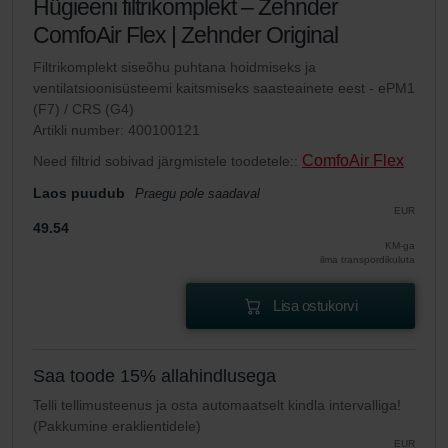
Hügieeni filtrikomplekt – Zehnder
ComfoAir Flex | Zehnder Original
Filtrikomplekt siseõhu puhtana hoidmiseks ja
ventilatsioonisüsteemi kaitsmiseks saasteainete eest - ePM1
(F7) / CRS (G4)
Artikli number: 400100121
ComfoAir Flex
Need filtrid sobivad järgmistele toodetele::
Laos puudub
Praegu pole saadaval
EUR
49.54
KM-ga
ilma transpordikuluta
Lisa ostukorvi
Saa toode 15% allahindlusega
Telli tellimusteenus ja osta automaatselt kindla intervalliga!
(Pakkumine eraklientidele)
EUR