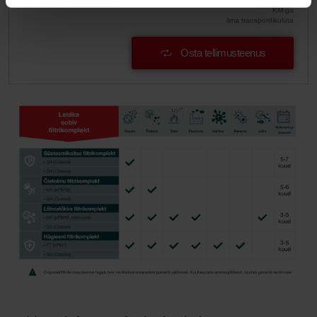
KM-ga
ilma transpordikuluta
Osta tellimusteenus