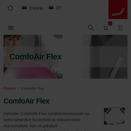
Estonia
ET
0
ComfoAir Flex
Pealeht
ComfoAir Flex
ComfoAir Flex
Zehnder ComfoAir Flex ventilatsiooniseade on 
sobiv lahendus korteritele ja väiksematele 
eluruumidele, kus on piiratud 