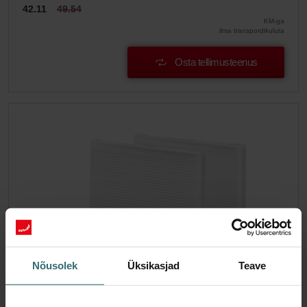
42.11
49.54
KM-ga
ilma transpordikuluta
Osta tellimusteenus
Nõusolek
Üksikasjad
Teave
Süsteemikaitse filtrikomplekt - Zehnder