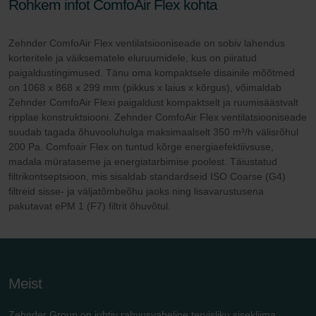
Rohkem infot ComfoAir Flex kohta
Zehnder ComfoAir Flex ventilatsiooniseade on sobiv lahendus
korteritele ja väiksematele eluruumidele, kus on piiratud
paigaldustingimused. Tänu oma kompaktsele disainile mõõtmed
on 1068 x 868 x 299 mm (pikkus x laius x kõrgus), võimaldab
Zehnder ComfoAir Flexi paigaldust kompaktselt ja ruumisäästvalt
ripplae konstruktsiooni. Zehnder ComfoAir Flex ventilatsiooniseade
suudab tagada õhuvooluhulga maksimaalselt 350 m³/h välisrõhul
200 Pa. Comfoair Flex on tuntud kõrge energiaefektiivsuse,
madala mürataseme ja energiatarbimise poolest. Täiustatud
filtrikontseptsioon, mis sisaldab standardseid ISO Coarse (G4)
filtreid sisse- ja väljatõmbeõhu jaoks ning lisavarustusena
pakutavat ePM 1 (F7) filtrit õhuvõtul.
Meist
Zehnder Group on juhtiv rahvusvaheline tervisliku sisekliima