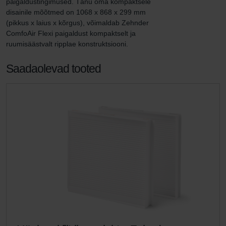
paigaldustingimused. Tänu oma kompaktsele 
disainile mõõtmed on 1068 x 868 x 299 mm 
(pikkus x laius x kõrgus), võimaldab Zehnder 
ComfoAir Flexi paigaldust kompaktselt ja 
ruumisäästvalt ripplae konstruktsiooni.
Saadaolevad tooted