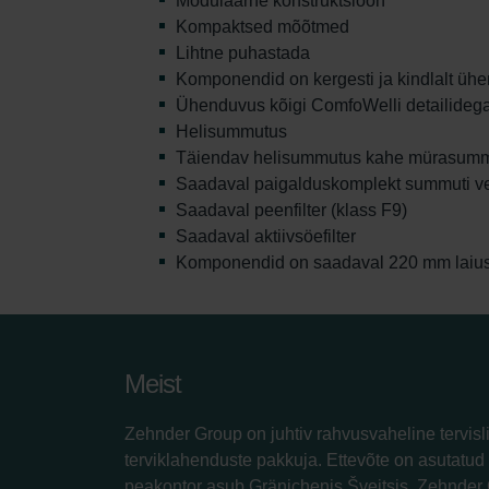
Modulaarne konstruktsioon
Kompaktsed mõõtmed
Lihtne puhastada
Komponendid on kergesti ja kindlalt ühen
Ühenduvus kõigi ComfoWelli detailideg
Helisummutus
Täiendav helisummutus kahe mürasummu
Saadaval paigalduskomplekt summuti v
Saadaval peenfilter (klass F9)
Saadaval aktiivsöefilter
Komponendid on saadaval 220 mm laius
Meist
Zehnder Group on juhtiv rahvusvaheline tervisl
terviklahenduste pakkuja. Ettevõte on asutatud 
peakontor asub Gränichenis Šveitsis. Zehnder 