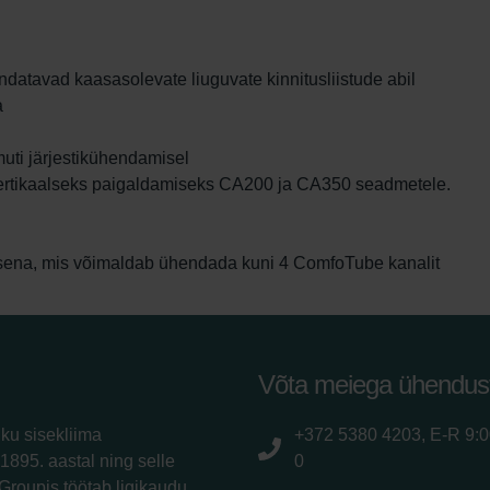
datavad kaasasolevate liuguvate kinnitusliistude abil
a
ti järjestikühendamisel
ertikaalseks paigaldamiseks CA200 ja CA350 seadmetele.
ena, mis võimaldab ühendada kuni 4 ComfoTube kanalit
Võta meiega ühendus
iku sisekliima
+372 5380 4203, E-R 9:
1895. aastal ning selle
0
Groupis töötab ligikaudu