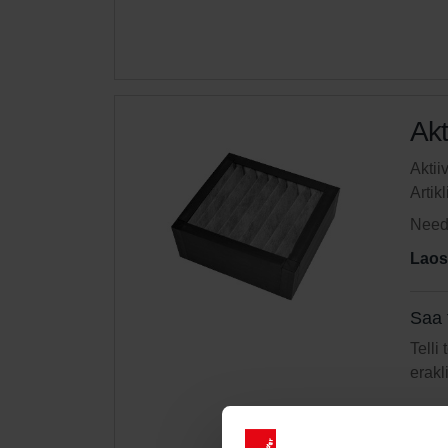
Akt
Aktii
Artik
Need 
Laos
Saa 
Telli
erakl