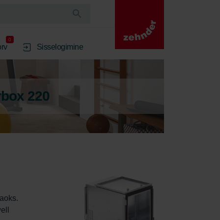
0
rv
Sisselogimine
rbox 220
aoks. 
ll 