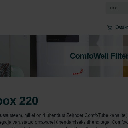
Ostuko
ComfoWell Filte
box 220
süsteem, millel on 4 ühendust Zehnder ComfoTube kanalite j
ga ja varustatud omavahel ühendamiseks tihenditega. Comfowe