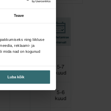
Teave
pakkumiseks ning liikluse
meedia, reklaami- ja
või mida nad on kogunud
Luba kõik