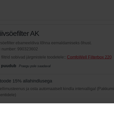
iivsöefilter AK
vsöefilter ebameeldiva lõhna eemaldamiseks õhust.
li number: 990323602
filtrid sobivad järgmistele toodetele::
ComfoWell Filterbox 220
 puudub
Praegu pole saadaval
toode 15% allahindlusega
 tellimusteenus ja osta automaatselt kindla intervalliga! (Pakkum
ientidele)