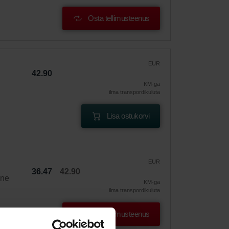
Osta tellimusteenus
EUR
42.90
KM-ga
ilma transpordikuluta
Lisa ostukorvi
EUR
36.47
42.90
ine
KM-ga
ilma transpordikuluta
Osta tellimusteenus