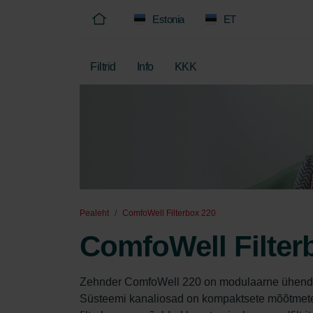
Estonia
ET
Filtrid
Info
KKK
Pealeht
ComfoWell Filterbox 220
ComfoWell Filter
Zehnder ComfoWell 220 on modulaarne ühendus
Süsteemi kanaliosad on kompaktsete mõõtmete