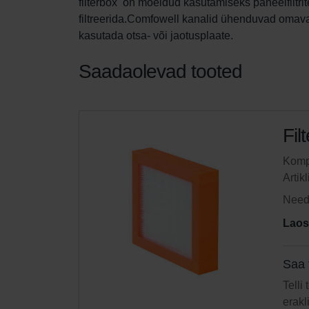
filterbox  on mõeldud kasutamiseks paneelfilt
filtreerida.Comfowell kanalid ühenduvad omavah
kasutada otsa- või jaotusplaate.
Saadaolevad tooted
Fil
Kompl
Artik
Need 
Laos
Saa 
Telli
erakl