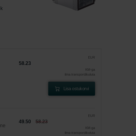
k  
EUR
58.23
KM-ga
ilma transpordikuluta
Lisa ostukorvi
EUR
49.50
58.23
ine
KM-ga
ilma transpordikuluta