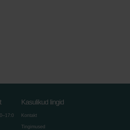
t
Kasulikud lingid
00–17:0
Kontakt
Tingimused