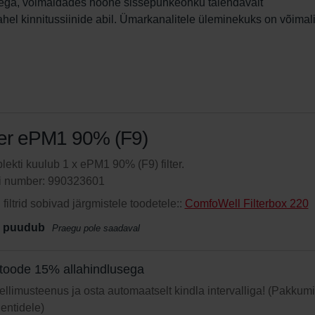
ritega, võimaldades hoone sissepuhkeõhku täiendavalt 
el kinnitussiinide abil. Ümarkanalitele üleminekuks on võimali
ter ePM1 90% (F9)
ekti kuulub 1 x ePM1 90% (F9) filter.
li number: 990323601
filtrid sobivad järgmistele toodetele::
ComfoWell Filterbox 220
 puudub
Praegu pole saadaval
toode 15% allahindlusega
 tellimusteenus ja osta automaatselt kindla intervalliga! (Pakkum
ientidele)