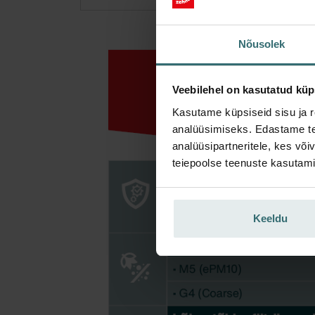
Nõusolek
Veebilehel on kasutatud küp
Kasutame küpsiseid sisu ja r
analüüsimiseks. Edastame tea
analüüsipartneritele, kes võ
teiepoolse teenuste kasutami
Keeldu