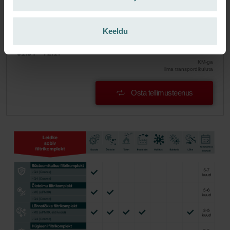
Saa toode 15% allahindlusega
Telli tellimusteenus ja osta automaatselt kindla intervalliga!
Keeldu
(Pakkumine eraklientidele)
EUR
61.34
72.17
KM-ga
ilma transpordikuluta
Osta tellimusteenus