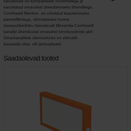
kanaliosad on kompaktsete mõõtmetega ja 
varustatud omavahel ühendamiseks tihenditega. 
Comfowell filterbox  on mõeldud kasutamiseks 
paneelfiltritega, võimaldades hoone 
sissepuhkeõhku täiendavalt filtreerida.Comfowell 
kanalid ühenduvad omavahel kinnitussiinide abil. 
Ümarkanalitele üleminekuks on võimalik  
kasutada otsa- või jaotusplaate.
Saadaolevad tooted